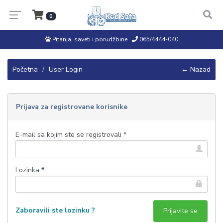
0
Pitanja, saveti i porudžbine
065/4444-040
Početna
User Login
← Nazad
Prijava za registrovane korisnike
E-mail sa kojim ste se registrovali *
Lozinka *
Zaboravili ste lozinku ?