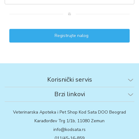
ili
Registrujte nalog
Korisnički servis
Brzi linkovi
Veterinarska Apoteka i Pet Shop Kod Sata DOO Beograd
Karađorđev Trg 1/1b, 11080 Zemun
info@kodsata.rs
011/45-16-859