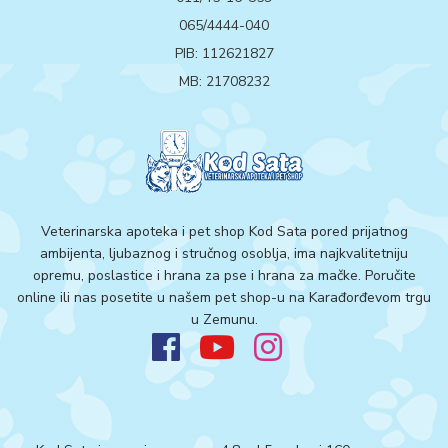
065/4444-040
PIB: 112621827
MB: 21708232
Veterinarska apoteka i pet shop Kod Sata pored prijatnog
ambijenta, ljubaznog i stručnog osoblja, ima najkvalitetniju
opremu, poslastice i hrana za pse i hrana za mačke. Poručite
online ili nas posetite u našem pet shop-u na Karađorđevom trgu
u Zemunu.