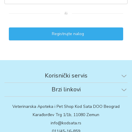
ili
Registrujte nalog
Korisnički servis
Brzi linkovi
Veterinarska Apoteka i Pet Shop Kod Sata DOO Beograd
Karađorđev Trg 1/1b, 11080 Zemun
info@kodsata.rs
011/45-16-859