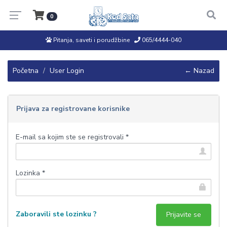
0
Pitanja, saveti i porudžbine
065/4444-040
Početna
User Login
← Nazad
Prijava za registrovane korisnike
E-mail sa kojim ste se registrovali *
Lozinka *
Zaboravili ste lozinku ?