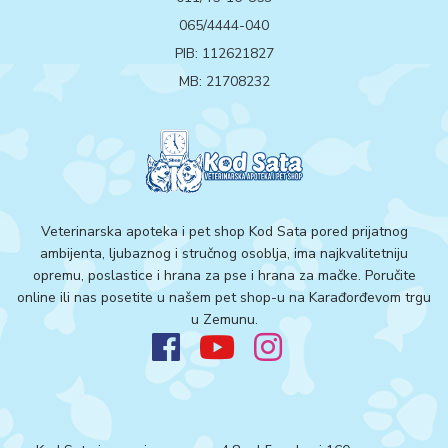
065/4444-040
PIB: 112621827
MB: 21708232
Veterinarska apoteka i pet shop Kod Sata pored prijatnog
ambijenta, ljubaznog i stručnog osoblja, ima najkvalitetniju
opremu, poslastice i hrana za pse i hrana za mačke. Poručite
online ili nas posetite u našem pet shop-u na Karađorđevom trgu
u Zemunu.