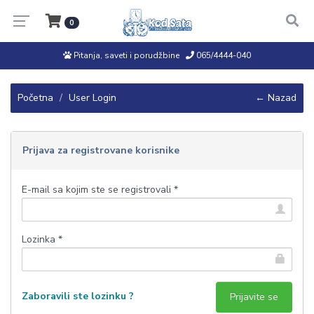
0
Pitanja, saveti i porudžbine
065/4444-040
Početna
User Login
← Nazad
Prijava za registrovane korisnike
E-mail sa kojim ste se registrovali *
Lozinka *
Zaboravili ste lozinku ?