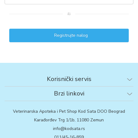
ili
Registrujte nalog
Korisnički servis
Brzi linkovi
Veterinarska Apoteka i Pet Shop Kod Sata DOO Beograd
Karađorđev Trg 1/1b, 11080 Zemun
info@kodsata.rs
011/45-16-859