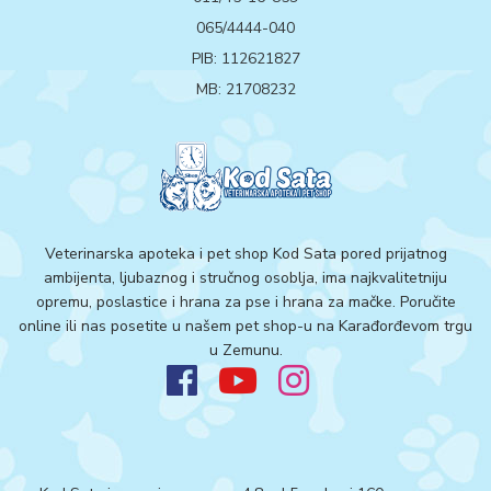
065/4444-040
PIB: 112621827
MB: 21708232
Veterinarska apoteka i pet shop Kod Sata pored prijatnog
ambijenta, ljubaznog i stručnog osoblja, ima najkvalitetniju
opremu, poslastice i hrana za pse i hrana za mačke. Poručite
online ili nas posetite u našem pet shop-u na Karađorđevom trgu
u Zemunu.