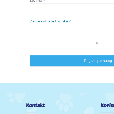
Lozinka *
Zaboravili ste lozinku ?
ili
Registrujte nalog
Kontakt
Koris