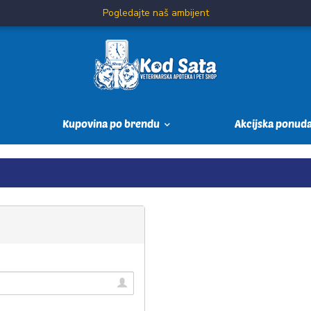
Pogledajte naš ambijent
Kupovina po brendu
Akcijska ponud