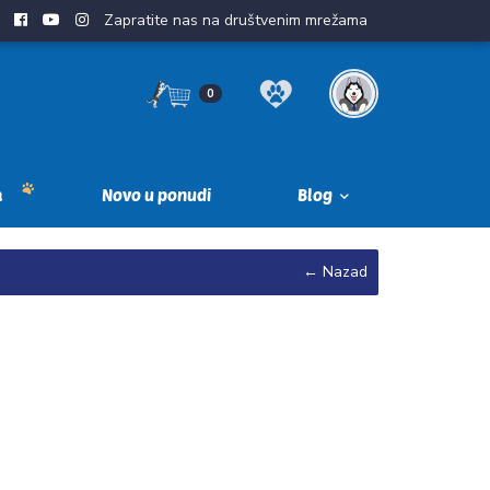
Zapratite nas na društvenim mrežama
0
a
Novo u ponudi
Blog
← Nazad