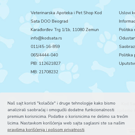
Veterinarska Apoteka i Pet Shop Kod
Uslovi k
Sata DOO Beograd
Informac
Karađorđev Trg 1/1b, 11080 Zemun
Politika
info@kodsata.rs
Odustan
011/45-16-859
Saobrazn
065/4444-040
Politika
PIB: 112621827
Uputstvo
MB: 21708232
Naš sajt koristi "kolačiće" i druge tehnologije kako bismo
Kod Sa
analizirali saobraćaj i omogućili dodatne funkcionalnosti
Proizvode na sajtu nastojimo da opišemo št
premium korisnicima. Podatke o korisnicima ne delimo sa trećim
licima. Nastavkom korišćenja web sajta saglasni ste sa našim
pravilima korišćenja i polisom privatnosti
.