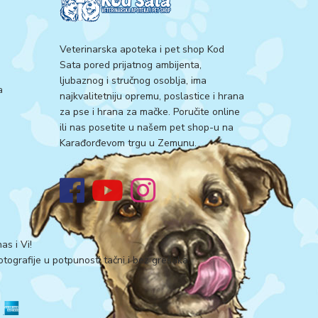
Veterinarska apoteka i pet shop Kod
Sata pored prijatnog ambijenta,
ljubaznog i stručnog osoblja, ima
a
najkvalitetniju opremu, poslastice i hrana
za pse i hrana za mačke. Poručite online
ili nas posetite u našem pet shop-u na
Karađorđevom trgu u Zemunu.
as i Vi!
tografije u potpunosti tačni i bez grešaka.