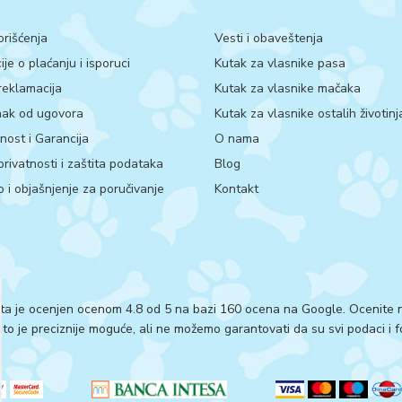
orišćenja
Vesti i obaveštenja
ije o plaćanju i isporuci
Kutak za vlasnike pasa
 reklamacija
Kutak za vlasnike mačaka
ak od ugovora
Kutak za vlasnike ostalih životinj
ost i Garancija
O nama
 privatnosti i zaštita podataka
Blog
 i objašnjenje za poručivanje
Kontakt
ta je ocenjen ocenom 4.8 od 5 na bazi 160 ocena na Google.
Ocenite n
o je preciznije moguće, ali ne možemo garantovati da su svi podaci i fo