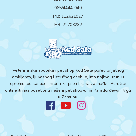
065/4444-040
PIB: 112621827
MB: 21708232
Veterinarska apoteka i pet shop Kod Sata pored prijatnog
ambijenta, ljubaznog i stručnog osoblja, ima najkvalitetniju
opremu, poslastice i hrana za pse i hrana za mačke. Poručite
online ili nas posetite u našem pet shop-u na Karađorđevom trgu
u Zemunu.