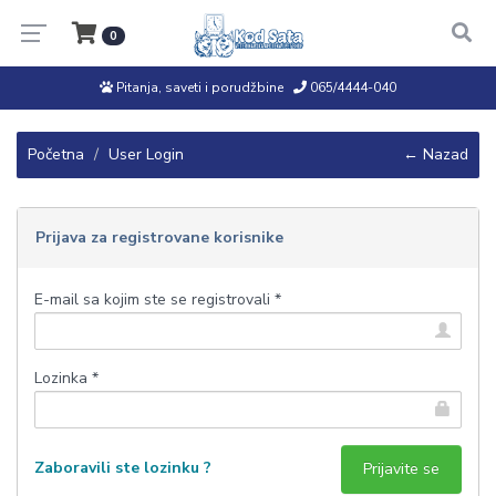
0
Pitanja, saveti i porudžbine
065/4444-040
Početna
User Login
← Nazad
Prijava za registrovane korisnike
E-mail sa kojim ste se registrovali *
Lozinka *
Zaboravili ste lozinku ?