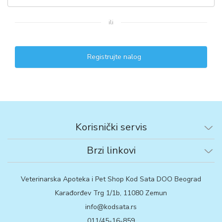
ili
Registrujte nalog
Korisnički servis
Brzi linkovi
Veterinarska Apoteka i Pet Shop Kod Sata DOO Beograd
Karađorđev Trg 1/1b, 11080 Zemun
info@kodsata.rs
011/45-16-859