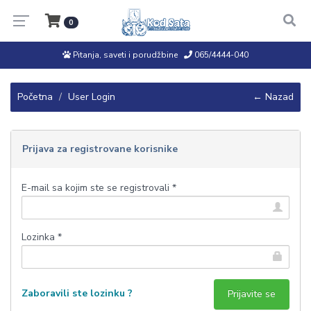
0
Pitanja, saveti i porudžbine
065/4444-040
Početna
User Login
← Nazad
Prijava za registrovane korisnike
E-mail sa kojim ste se registrovali *
Lozinka *
Zaboravili ste lozinku ?