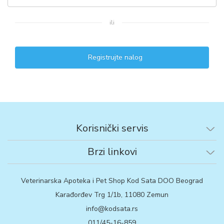
ili
Registrujte nalog
Korisnički servis
Brzi linkovi
Veterinarska Apoteka i Pet Shop Kod Sata DOO Beograd
Karađorđev Trg 1/1b, 11080 Zemun
info@kodsata.rs
011/45-16-859