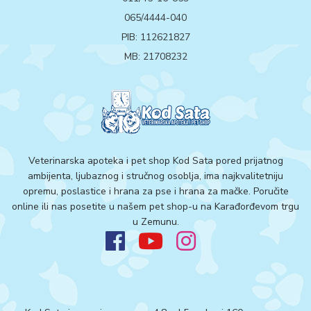
065/4444-040
PIB: 112621827
MB: 21708232
Veterinarska apoteka i pet shop Kod Sata pored prijatnog
ambijenta, ljubaznog i stručnog osoblja, ima najkvalitetniju
opremu, poslastice i hrana za pse i hrana za mačke. Poručite
online ili nas posetite u našem pet shop-u na Karađorđevom trgu
u Zemunu.