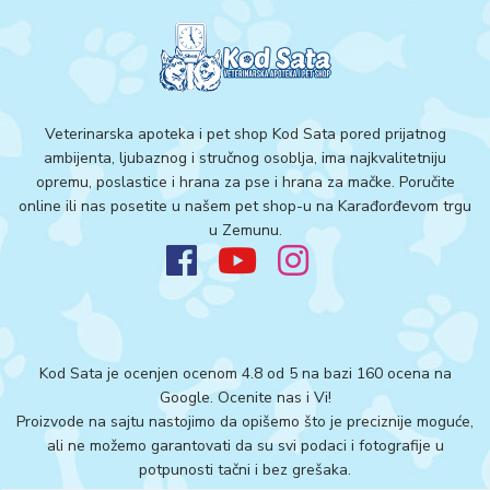
Veterinarska apoteka i pet shop Kod Sata pored prijatnog
ambijenta, ljubaznog i stručnog osoblja, ima najkvalitetniju
opremu, poslastice i hrana za pse i hrana za mačke. Poručite
online ili nas posetite u našem pet shop-u na Karađorđevom trgu
u Zemunu.
Kod Sata je ocenjen ocenom 4.8 od 5 na bazi 160 ocena na
Google.
Ocenite nas i Vi!
Proizvode na sajtu nastojimo da opišemo što je preciznije moguće,
ali ne možemo garantovati da su svi podaci i fotografije u
potpunosti tačni i bez grešaka.