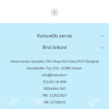
1
Korisnički servis
Brzi linkovi
Veterinarska Apoteka i Pet Shop Kod Sata DOO Beograd
Karađorđev Trg 1/1b, 11080 Zemun
info@kodsata.rs
011/45-16-859
065/4444-040
PIB: 112621827
MB: 21708232