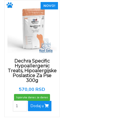
NOVO!
Dechra Specific
Hypoallergenic
Treats, Hipoalergijske
Poslastice Za Pse
300g
570,00 RSD
Isporuka danas za danas
Dodaj u