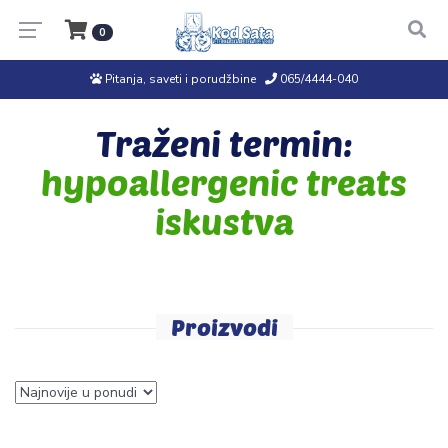
0
Pitanja, saveti i porudžbine
065/4444-040
Traženi termin:
hypoallergenic treats
iskustva
Proizvodi