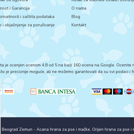
ost i Garancija
O nama
 privatnosti i zaštita podataka
Blog
 i objašnjenje za poručivanje
Kontakt
ta je ocenjen ocenom 4.8 od 5 na bazi 160 ocena na Google.
Ocenite n
o je preciznije moguće, ali ne možemo garantovati da su svi podaci i fo
a Beograd Zemun - Acana hrana za pse i mačke, Orijen hrana za pse 