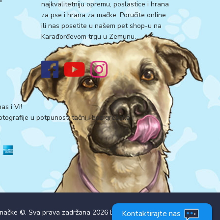
najkvalitetniju opremu, poslastice i hrana
za pse i hrana za mačke. Poručite online
ili nas posetite u našem pet shop-u na
Karađorđevom trgu u Zemunu.
as i Vi!
tografije u potpunosti tačni i bez grešaka.
i mačke ©. Sva prava zadržana 2026
Explicit
Kontaktirajte nas