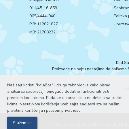
011/45-16-859
Saobrazn
065/4444-040
Politika
PIB: 112621827
Uputstvo
MB: 21708232
Kod Sa
Proizvode na sajtu nastojimo da opišemo št
Naš sajt koristi "kolačiće" i druge tehnologije kako bismo
analizirali saobraćaj i omogućili dodatne funkcionalnosti
premium korisnicima. Podatke o korisnicima ne delimo sa trećim
licima. Nastavkom korišćenja web sajta saglasni ste sa našim
pravilima korišćenja i polisom privatnosti
.
Slažem se
Veterinarska Apoteka i Pet Shop Kod Sat