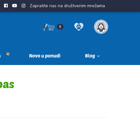
Zapratite nas na društvenim mrežama
0
a
Novo u ponudi
Blog
pas