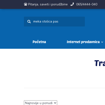
Pitanja, saveti i porudžbine
065/4444-040
Početna
Internet prodavnica
Tr