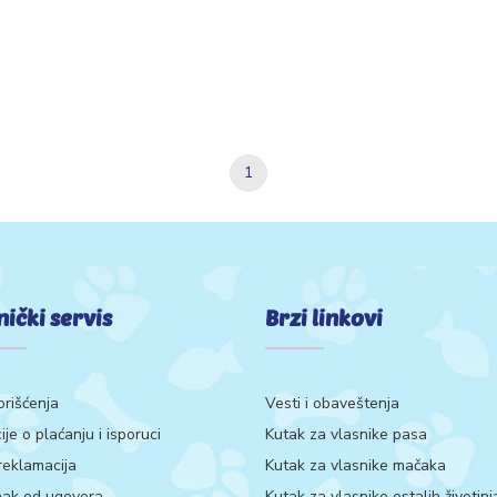
1
nički servis
Brzi linkovi
orišćenja
Vesti i obaveštenja
ije o plaćanju i isporuci
Kutak za vlasnike pasa
 reklamacija
Kutak za vlasnike mačaka
ak od ugovora
Kutak za vlasnike ostalih životinj