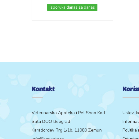
Isporuka danas za danas
Kontakt
Koris
Veterinarska Apoteka i Pet Shop Kod
Uslovi k
Sata DOO Beograd
Informac
Karađorđev Trg 1/1b, 11080 Zemun
Politika
info@kodsata.rs
Odustan