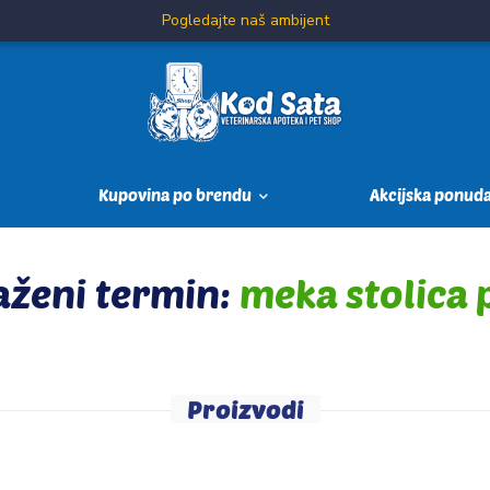
Pogledajte naš ambijent
Kupovina po brendu
Akcijska ponud
aženi termin:
meka stolica 
Proizvodi