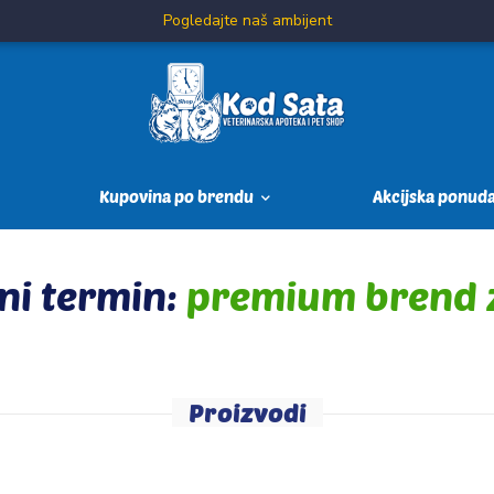
Pogledajte naš ambijent
Kupovina po brendu
Akcijska ponud
ni termin:
premium brend 
Proizvodi