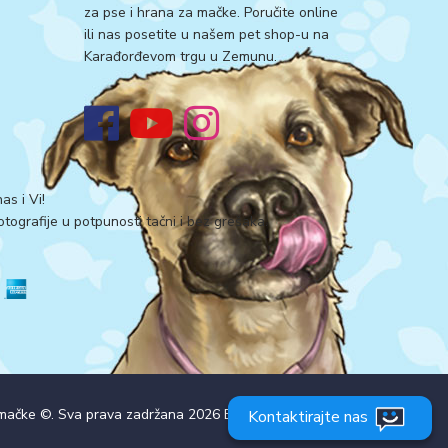
za pse i hrana za mačke. Poručite online
ili nas posetite u našem pet shop-u na
Karađorđevom trgu u Zemunu.
as i Vi!
tografije u potpunosti tačni i bez grešaka.
i mačke ©. Sva prava zadržana 2026
Explicit
Kontaktirajte nas