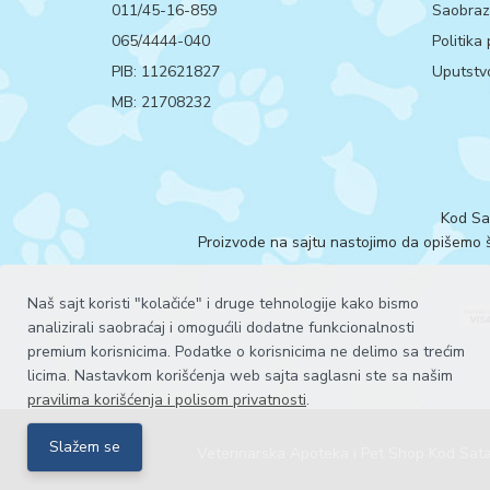
011/45-16-859
Saobrazn
065/4444-040
Politika
PIB: 112621827
Uputstvo
MB: 21708232
Kod Sa
Proizvode na sajtu nastojimo da opišemo št
Naš sajt koristi "kolačiće" i druge tehnologije kako bismo
analizirali saobraćaj i omogućili dodatne funkcionalnosti
premium korisnicima. Podatke o korisnicima ne delimo sa trećim
licima. Nastavkom korišćenja web sajta saglasni ste sa našim
pravilima korišćenja i polisom privatnosti
.
Slažem se
Veterinarska Apoteka i Pet Shop Kod Sat