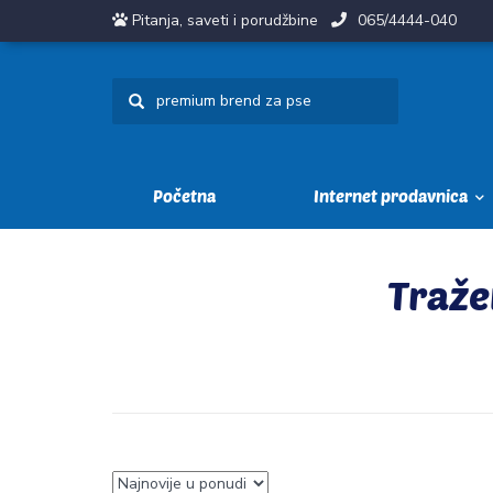
Pitanja, saveti i porudžbine
065/4444-040
Početna
Internet prodavnica
Traže