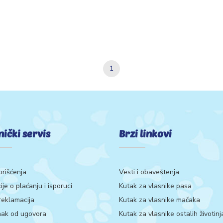
1
nički servis
Brzi linkovi
orišćenja
Vesti i obaveštenja
ije o plaćanju i isporuci
Kutak za vlasnike pasa
 reklamacija
Kutak za vlasnike mačaka
ak od ugovora
Kutak za vlasnike ostalih životinj