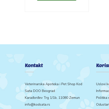
Kontakt
Koris
Veterinarska Apoteka i Pet Shop Kod
Uslovi k
Sata DOO Beograd
Informac
Karađorđev Trg 1/1b, 11080 Zemun
Politika
info@kodsata.rs
Odustan