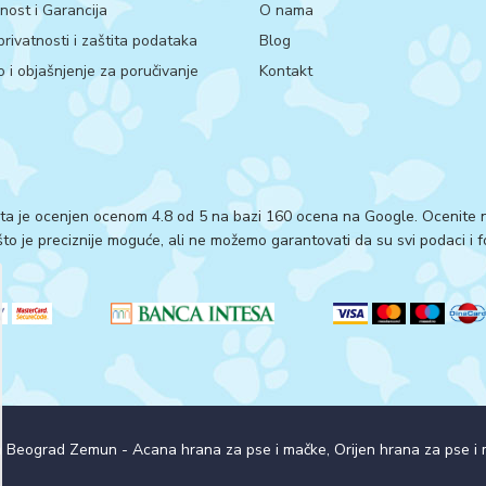
ost i Garancija
O nama
 privatnosti i zaštita podataka
Blog
 i objašnjenje za poručivanje
Kontakt
ta je ocenjen ocenom 4.8 od 5 na bazi 160 ocena na Google.
Ocenite n
o je preciznije moguće, ali ne možemo garantovati da su svi podaci i fo
a Beograd Zemun - Acana hrana za pse i mačke, Orijen hrana za pse 