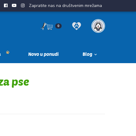
Zapratite nas na društvenim mrežama
0
a
Novo u ponudi
Blog
za pse