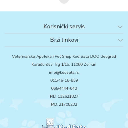
Korisnički servis
Brzi linkovi
Veterinarska Apoteka i Pet Shop Kod Sata DOO Beograd
Karađorđev Trg 1/1b, 11080 Zemun
info@kodsata.rs
011/45-16-859
065/4444-040
PIB: 112621827
MB: 21708232