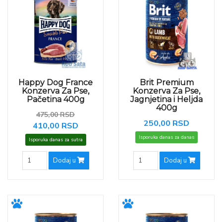
Happy Dog France
Brit Premium
Konzerva Za Pse,
Konzerva Za Pse,
Pačetina 400g
Jagnjetina i Heljda
400g
475,00 RSD
250,00 RSD
410,00 RSD
Isporuka danas za danas
Isporuka danas za sutra
Dodaj u
Dodaj u