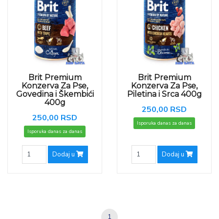
Brit Premium
Brit Premium
Konzerva Za Pse,
Konzerva Za Pse,
Govedina i Škembići
Piletina i Srca 400g
400g
250,00 RSD
250,00 RSD
Isporuka danas za danas
Isporuka danas za danas
Dodaj u
Dodaj u
1