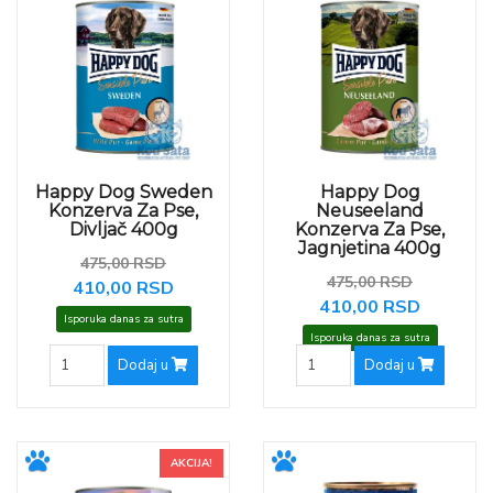
Happy Dog Sweden
Happy Dog
Konzerva Za Pse,
Neuseeland
Divljač 400g
Konzerva Za Pse,
Jagnjetina 400g
475,00 RSD
475,00 RSD
410,00 RSD
410,00 RSD
Isporuka danas za sutra
Isporuka danas za sutra
Dodaj u
Dodaj u
AKCIJA!