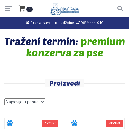
0
Pitanja, saveti i porudžbine
065/4444-040
Traženi termin:
premium
konzerva za pse
Proizvodi
AKCIJA!
AKCIJA!