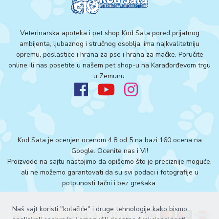
Veterinarska apoteka i pet shop Kod Sata pored prijatnog
ambijenta, ljubaznog i stručnog osoblja, ima najkvalitetniju
opremu, poslastice i hrana za pse i hrana za mačke. Poručite
online ili nas posetite u našem pet shop-u na Karađorđevom trgu
u Zemunu.
Kod Sata je ocenjen ocenom 4.8 od 5 na bazi 160 ocena na
Google.
Ocenite nas i Vi!
Proizvode na sajtu nastojimo da opišemo što je preciznije moguće,
ali ne možemo garantovati da su svi podaci i fotografije u
potpunosti tačni i bez grešaka.
Naš sajt koristi "kolačiće" i druge tehnologije kako bismo