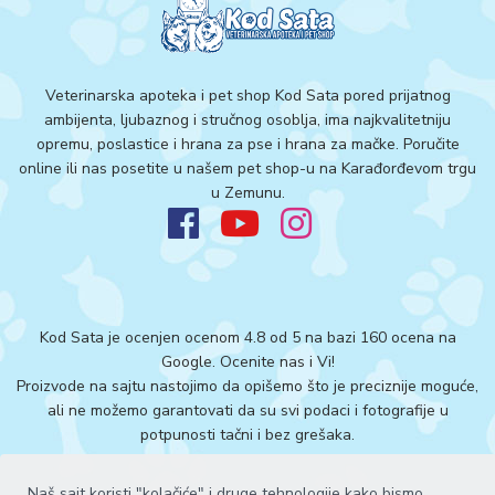
Veterinarska apoteka i pet shop Kod Sata pored prijatnog
ambijenta, ljubaznog i stručnog osoblja, ima najkvalitetniju
opremu, poslastice i hrana za pse i hrana za mačke. Poručite
online ili nas posetite u našem pet shop-u na Karađorđevom trgu
u Zemunu.
Kod Sata je ocenjen ocenom 4.8 od 5 na bazi 160 ocena na
Google.
Ocenite nas i Vi!
Proizvode na sajtu nastojimo da opišemo što je preciznije moguće,
ali ne možemo garantovati da su svi podaci i fotografije u
potpunosti tačni i bez grešaka.
Naš sajt koristi "kolačiće" i druge tehnologije kako bismo