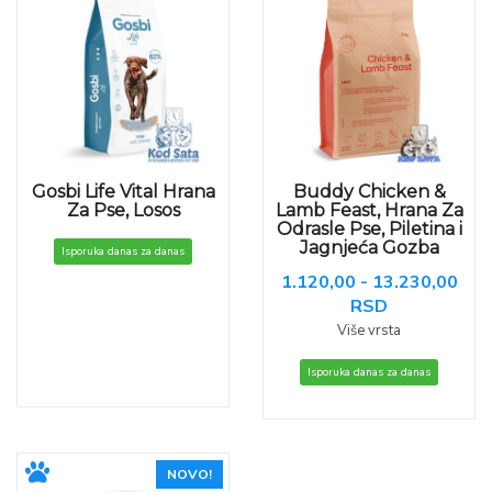
Gosbi Life Vital Hrana
Buddy Chicken &
Za Pse, Losos
Lamb Feast, Hrana Za
Odrasle Pse, Piletina i
Jagnjeća Gozba
Isporuka danas za danas
1.120,00 - 13.230,00
RSD
Više vrsta
Isporuka danas za danas
NOVO!