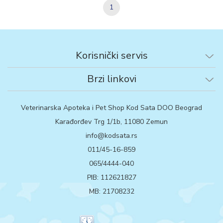
1
Korisnički servis
Brzi linkovi
Veterinarska Apoteka i Pet Shop Kod Sata DOO Beograd
Karađorđev Trg 1/1b, 11080 Zemun
info@kodsata.rs
011/45-16-859
065/4444-040
PIB: 112621827
MB: 21708232