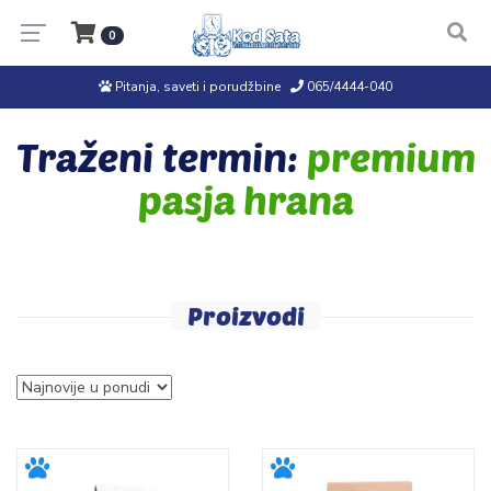
0
Pitanja, saveti i porudžbine
065/4444-040
Traženi termin:
premium
pasja hrana
Proizvodi