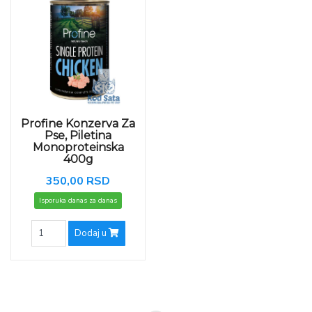
Profine Konzerva Za
Pse, Piletina
Monoproteinska
400g
350,00 RSD
Isporuka danas za danas
Dodaj u