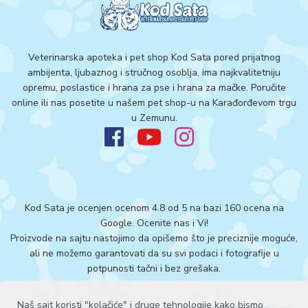
Veterinarska apoteka i pet shop Kod Sata pored prijatnog
ambijenta, ljubaznog i stručnog osoblja, ima najkvalitetniju
opremu, poslastice i hrana za pse i hrana za mačke. Poručite
online ili nas posetite u našem pet shop-u na Karađorđevom trgu
u Zemunu.
Kod Sata je ocenjen ocenom 4.8 od 5 na bazi 160 ocena na
Google.
Ocenite nas i Vi!
Proizvode na sajtu nastojimo da opišemo što je preciznije moguće,
ali ne možemo garantovati da su svi podaci i fotografije u
potpunosti tačni i bez grešaka.
Naš sajt koristi "kolačiće" i druge tehnologije kako bismo