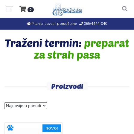
0
Pitanja, saveti i porudžbine
065/4444-040
Traženi termin:
preparat
za strah pasa
Proizvodi
NOVO!