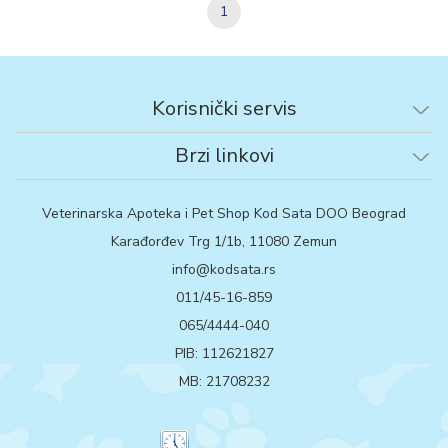
1
Korisnički servis
Brzi linkovi
Veterinarska Apoteka i Pet Shop Kod Sata DOO Beograd
Karađorđev Trg 1/1b, 11080 Zemun
info@kodsata.rs
011/45-16-859
065/4444-040
PIB: 112621827
MB: 21708232