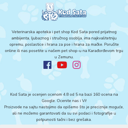
Veterinarska apoteka i pet shop Kod Sata pored prijatnog
ambijenta, ljubaznog i stručnog osoblja, ima najkvalitetniju
opremu, poslastice i hrana za pse i hrana za mačke. Poručite
online ili nas posetite u našem pet shop-u na Karađorđevom trgu
u Zemunu.
Kod Sata je ocenjen ocenom 4.8 od 5 na bazi 160 ocena na
Google.
Ocenite nas i Vi!
Proizvode na sajtu nastojimo da opišemo što je preciznije moguće,
ali ne možemo garantovati da su svi podaci i fotografije u
potpunosti tačni i bez grešaka.