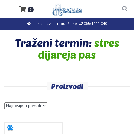
0
Pitanja, saveti i porudžbine
065/4444-040
Traženi termin:
stres
dijareja pas
Proizvodi