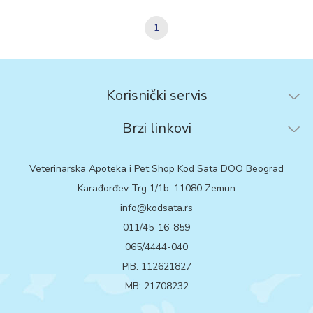
1
Korisnički servis
Brzi linkovi
Veterinarska Apoteka i Pet Shop Kod Sata DOO Beograd
Karađorđev Trg 1/1b, 11080 Zemun
info@kodsata.rs
011/45-16-859
065/4444-040
PIB: 112621827
MB: 21708232