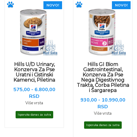
NOVO!
NOVO!
Hills U/D Urinary,
Hills GI Biom
Konzerva Za Pse
Gastrointestinal,
Uratni i Cistinski
Konzerva Za Pse
Kamenci, Piletina
Nega Digestivnog
Trakta, Čorba Piletina
575,00 - 6.800,00
i Šargarepa
RSD
930,00 - 10.990,00
Više vrsta
RSD
Više vrsta
Isporuka danas za sutra
Isporuka danas za sutra