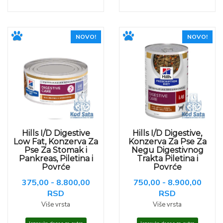
NOVO!
NOVO!
Hills I/D Digestive
Hills I/D Digestive,
Low Fat, Konzerva Za
Konzerva Za Pse Za
Pse Za Stomak i
Negu Digestivnog
Pankreas, Piletina i
Trakta Piletina i
Povrće
Povrće
375,00 - 8.800,00
750,00 - 8.900,00
RSD
RSD
Više vrsta
Više vrsta