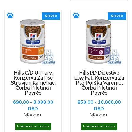
NOVO!
NOVO!
Hills C/D Urinary,
Hills I/D Digestive
Konzerva Za Pse
Low Fat, Konzerva Za
Struvitni Kamenac,
Pse Porška Varenju,
Čorba Piletina i
Čorba Piletina i
Povrće
Povrće
690,00 - 8.090,00
850,00 - 10.000,00
RSD
RSD
Više vrsta
Više vrsta
Isporuka danas za sutra
Isporuka danas za sutra