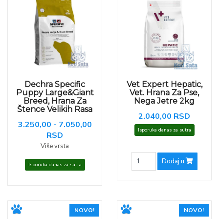
Dechra Specific
Vet Expert Hepatic,
Puppy Large&Giant
Vet. Hrana Za Pse,
Breed, Hrana Za
Nega Jetre 2kg
Štence Velikih Rasa
2.040,00 RSD
3.250,00 - 7.050,00
Isporuka danas za sutra
RSD
Više vrsta
Dodaj u
Isporuka danas za sutra
NOVO!
NOVO!