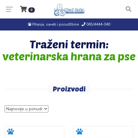
0
Pitanja, saveti i porudžbine
065/4444-040
Traženi termin:
veterinarska hrana za pse
Proizvodi