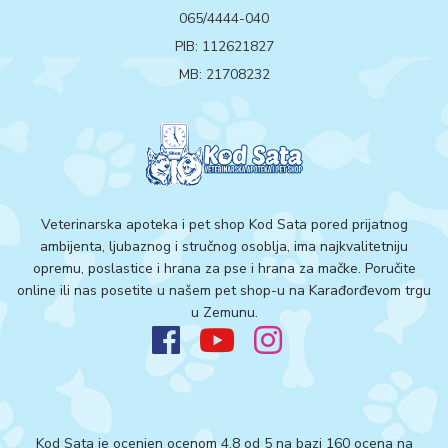
065/4444-040
PIB: 112621827
MB: 21708232
Veterinarska apoteka i pet shop Kod Sata pored prijatnog
ambijenta, ljubaznog i stručnog osoblja, ima najkvalitetniju
opremu, poslastice i hrana za pse i hrana za mačke. Poručite
online ili nas posetite u našem pet shop-u na Karađorđevom trgu
u Zemunu.
Kod Sata je ocenjen ocenom 4.8 od 5 na bazi 160 ocena na