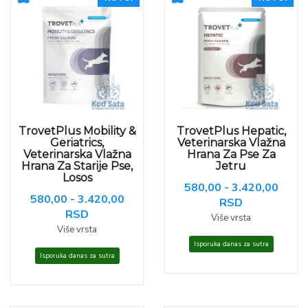
TrovetPlus Mobility &
TrovetPlus Hepatic,
Geriatrics,
Veterinarska Vlažna
Veterinarska Vlažna
Hrana Za Pse Za
Hrana Za Starije Pse,
Jetru
Losos
580,00 - 3.420,00
580,00 - 3.420,00
RSD
RSD
Više vrsta
Više vrsta
Isporuka danas za sutra
Isporuka danas za sutra