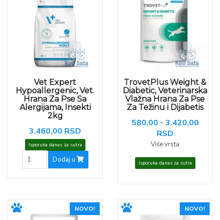
Vet Expert
TrovetPlus Weight &
Hypoallergenic, Vet.
Diabetic, Veterinarska
Hrana Za Pse Sa
Vlažna Hrana Za Pse
Alergijama, Insekti
Za Težinu i Dijabetis
2kg
580,00 - 3.420,00
3.460,00 RSD
RSD
Više vrsta
Isporuka danas za sutra
Dodaj u
Isporuka danas za sutra
NOVO!
NOVO!