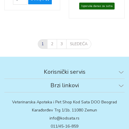
Isporuka danas za sutra
1
2
3
SLEDEĆA
Korisnički servis
Brzi linkovi
Veterinarska Apoteka i Pet Shop Kod Sata DOO Beograd
Karađorđev Trg 1/1b, 11080 Zemun
info@kodsata.rs
011/45-16-859