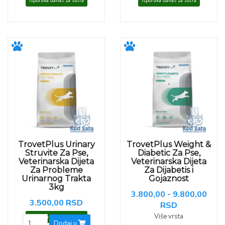
Isporuka danas za sutra
Isporuka danas za sutra
TrovetPlus Urinary
TrovetPlus Weight &
Struvite Za Pse,
Diabetic Za Pse,
Veterinarska Dijeta
Veterinarska Dijeta
Za Probleme
Za Dijabetis i
Urinarnog Trakta
Gojaznost
3kg
3.800,00 - 9.800,00
3.500,00 RSD
RSD
Više vrsta
Isporuka danas za sutra
Dodaj u