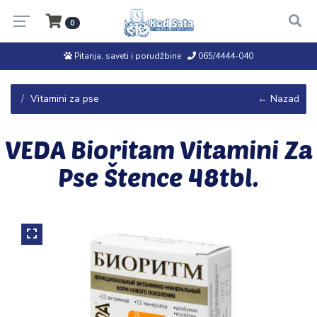
0
Pitanja, saveti i porudžbine
065/4444-040
Vitamini za pse
← Nazad
VEDA Bioritam Vitamini Za
Pse Štence 48tbl.