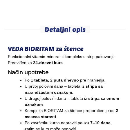
Detaljni opis
VEDA BIORITAM za štence
Funkcionalni vitamin-mineralni kompleks u strip pakovanju.
Predviđen za
24-dnevni kurs
.
Način upotrebe
Po
1 tableta, 2 puta dnevno
pre hranjenja.
U prvoj polovini dana – tableta iz
stripa sa
narandžastom oznakom
.
U drugoj polovini dana – tableta iz
stripa sa crnom
oznakom
.
Kompleks BIORITAM za štence preporučen je od
2
meseca starosti
.
Po završetku kursa napraviti pauzu
7–10 dana
,
zatim se kurs može ponoviti.