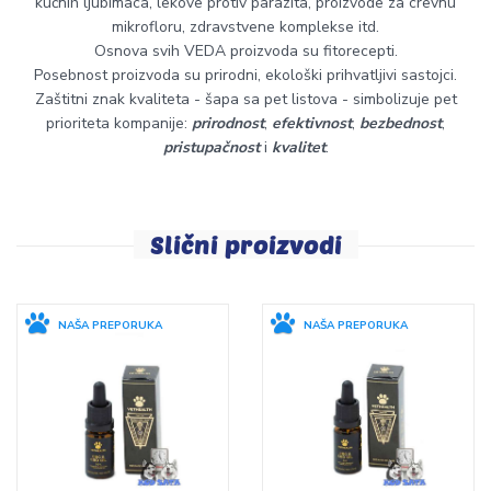
kućnih ljubimaca, lekove protiv parazita, proizvode za crevnu
mikrofloru, zdravstvene komplekse itd.
Osnova svih VEDA proizvoda su fitorecepti.
Posebnost proizvoda su prirodni, ekološki prihvatljivi sastojci.
Zaštitni znak kvaliteta - šapa sa pet listova - simbolizuje pet
prioriteta kompanije:
prirodnost
,
efektivnost
,
bezbednost
,
pristupačnost
i
kvalitet
.
Slični proizvodi
NAŠA PREPORUKA
NAŠA PREPORUKA