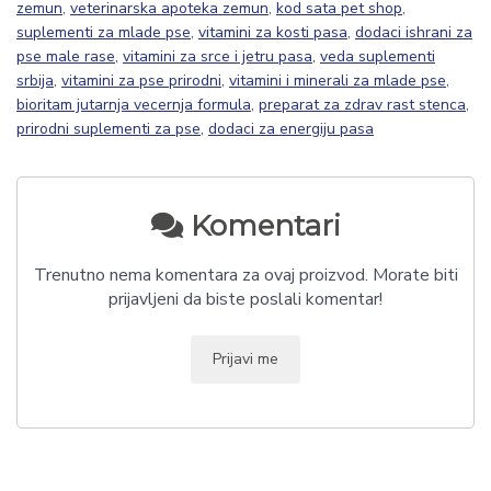
zemun
,
veterinarska apoteka zemun
,
kod sata pet shop
,
suplementi za mlade pse
,
vitamini za kosti pasa
,
dodaci ishrani za
pse male rase
,
vitamini za srce i jetru pasa
,
veda suplementi
srbija
,
vitamini za pse prirodni
,
vitamini i minerali za mlade pse
,
bioritam jutarnja vecernja formula
,
preparat za zdrav rast stenca
,
prirodni suplementi za pse
,
dodaci za energiju pasa
Komentari
Trenutno nema komentara za ovaj proizvod. Morate biti
prijavljeni da biste poslali komentar!
Prijavi me