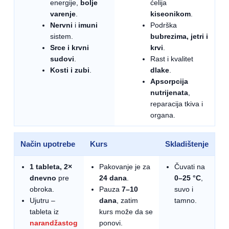
energije,
bolje
ćelija
varenje
.
kiseonikom
.
Nervni
i
imuni
Podrška
sistem.
bubrezima, jetri i
Srce i krvni
krvi
.
sudovi
.
Rast i kvalitet
Kosti i zubi
.
dlake
.
Apsorpcija
nutrijenata
,
reparacija tkiva i
organa.
Način upotrebe
Kurs
Skladištenje
1 tableta, 2×
Pakovanje je za
Čuvati na
dnevno
pre
24 dana
.
0–25 °C
,
obroka.
Pauza
7–10
suvo i
Ujutru –
dana
, zatim
tamno.
tableta iz
kurs može da se
narandžastog
ponovi.