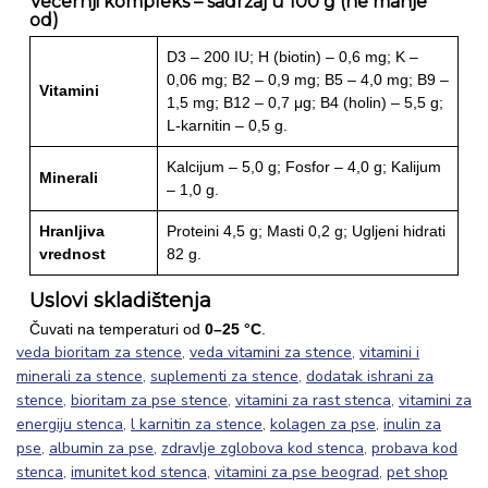
Večernji kompleks – sadržaj u 100 g (ne manje
od)
D3 – 200 IU; H (biotin) – 0,6 mg; K –
0,06 mg; B2 – 0,9 mg; B5 – 4,0 mg; B9 –
Vitamini
1,5 mg; B12 – 0,7 μg; B4 (holin) – 5,5 g;
L-karnitin – 0,5 g.
Kalcijum – 5,0 g; Fosfor – 4,0 g; Kalijum
Minerali
– 1,0 g.
Hranljiva
Proteini 4,5 g; Masti 0,2 g; Ugljeni hidrati
vrednost
82 g.
Uslovi skladištenja
Čuvati na temperaturi od
0–25 °C
.
veda bioritam za stence
,
veda vitamini za stence
,
vitamini i
minerali za stence
,
suplementi za stence
,
dodatak ishrani za
stence
,
bioritam za pse stence
,
vitamini za rast stenca
,
vitamini za
energiju stenca
,
l karnitin za stence
,
kolagen za pse
,
inulin za
pse
,
albumin za pse
,
zdravlje zglobova kod stenca
,
probava kod
stenca
,
imunitet kod stenca
,
vitamini za pse beograd
,
pet shop