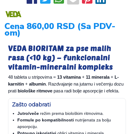
Cena 860,00 RSD (Sa PDV-
om)
VEDA BIORITAM za pse malih
rasa (<10 kg) – funkcionalni
vitamin-mineralni kompleks
48 tableta u stripovima =
13 vitamina
+
11 minerala
+
L-
karnitin
+
albumin
. Razdvajanje na jutarnu i večernju dozu
prati
biološke ritmove
pasa radi bolje apsorpcije i efekta.
Zašto odabrati
Jutro/veče
režim prema biološkim ritmovima.
Formule po kompatibilnosti
nutrijenata za bolju
apsorpciju.
Potpuno iskoristivi
oblici vitamina i minerala.