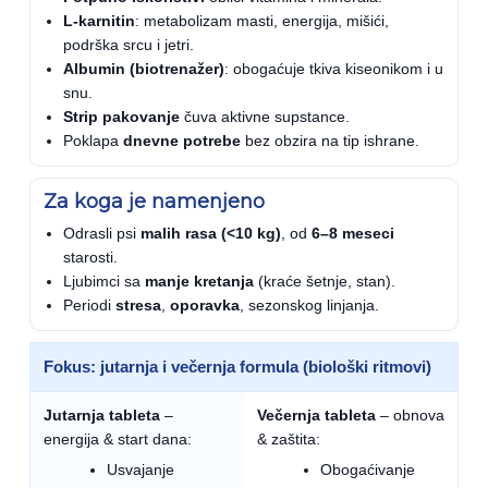
L-karnitin
: metabolizam masti, energija, mišići,
podrška srcu i jetri.
Albumin (biotrenažer)
: obogaćuje tkiva kiseonikom i u
snu.
Strip pakovanje
čuva aktivne supstance.
Poklapa
dnevne potrebe
bez obzira na tip ishrane.
Za koga je namenjeno
Odrasli psi
malih rasa (<10 kg)
, od
6–8 meseci
starosti.
Ljubimci sa
manje kretanja
(kraće šetnje, stan).
Periodi
stresa
,
oporavka
, sezonskog linjanja.
Fokus: jutarnja i večernja formula (biološki ritmovi)
Jutarnja tableta
–
Večernja tableta
– obnova
energija & start dana:
& zaštita:
Usvajanje
Obogaćivanje