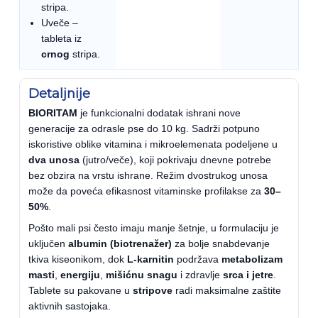
stripa.
Uveče –
tableta iz
crnog
stripa.
Detaljnije
BIORITAM
je funkcionalni dodatak ishrani nove
generacije za odrasle pse do 10 kg. Sadrži potpuno
iskoristive oblike vitamina i mikroelemenata podeljene u
dva unosa
(jutro/veče), koji pokrivaju dnevne potrebe
bez obzira na vrstu ishrane. Režim dvostrukog unosa
može da poveća efikasnost vitaminske profilakse za
30–
50%
.
Pošto mali psi često imaju manje šetnje, u formulaciju je
uključen
albumin (biotrenažer)
za bolje snabdevanje
tkiva kiseonikom, dok
L-karnitin
podržava
metabolizam
masti
,
energiju
,
mišićnu snagu
i zdravlje
srca i jetre
.
Tablete su pakovane u
stripove
radi maksimalne zaštite
aktivnih sastojaka.