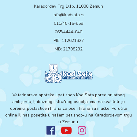
Karađorđev Trg 1/1b, 11080 Zemun
info@kodsata.rs
011/45-16-859
065/4444-040
PIB: 112621827
MB: 21708232
Veterinarska apoteka i pet shop Kod Sata pored prijatnog
ambijenta, ljubaznog i stručnog osoblja, ima najkvalitetniju
opremu, poslastice i hrana za pse i hrana za mačke. Poručite
online ili nas posetite u našem pet shop-u na Karađorđevom trgu
u Zemunu.