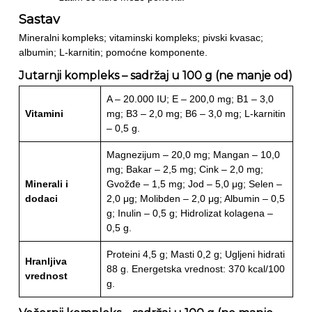
Sastav
Mineralni kompleks; vitaminski kompleks; pivski kvasac;
albumin; L-karnitin; pomoćne komponente.
Jutarnji kompleks – sadržaj u 100 g (ne manje od)
A – 20.000 IU; E – 200,0 mg; B1 – 3,0
Vitamini
mg; B3 – 2,0 mg; B6 – 3,0 mg; L-karnitin
– 0,5 g.
Magnezijum – 20,0 mg; Mangan – 10,0
mg; Bakar – 2,5 mg; Cink – 2,0 mg;
Minerali i
Gvožđe – 1,5 mg; Jod – 5,0 μg; Selen –
dodaci
2,0 μg; Molibden – 2,0 μg; Albumin – 0,5
g; Inulin – 0,5 g; Hidrolizat kolagena –
0,5 g.
Proteini 4,5 g; Masti 0,2 g; Ugljeni hidrati
Hranljiva
88 g. Energetska vrednost: 370 kcal/100
vrednost
g.