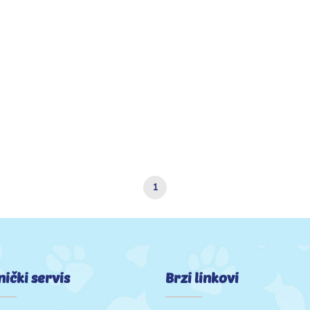
1
nički servis
Brzi linkovi