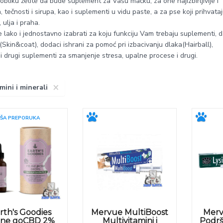
liku želite da bude suplement za Vašu mačku, za one najizbirljivije i
 tečnosti i sirupa, kao i suplementi u vidu paste, a za pse koji prihvata
 ulja i praha.
ko i jednostavno izabrati za koju funkciju Vam trebaju suplementi, da
 (Skin&coat), dodaci ishrani za pomoć pri izbacivanju dlaka(Hairball),
i drugi suplementi za smanjenje stresa, upalne procese i drugi.
×
mini i minerali
ŠA PREPORUKA
rth's Goodies
Mervue MultiBoost
Merv
ine goCBD 2%
Multivitamini i
Podrš