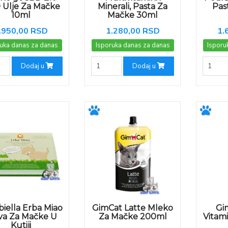
 Ulje Za Mačke
Minerali, Pasta Za
Pas
10ml
Mačke 30ml
.950,00 RSD
1.280,00 RSD
1.
uka danas za danas
Isporuka danas za danas
Isporu
Dodaj u
Dodaj u
biella Erba Miao
GimCat Latte Mleko
Gi
va Za Mačke U
Za Mačke 200ml
Vitami
Kutiji