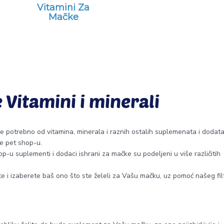
Vitamini Za
Mačke
Vitamini i minerali
je potrebno od vitamina, minerala i raznih ostalih suplemenata i dodat
e pet shop-u.
-u suplementi i dodaci ishrani za mačke su podeljeni u više različitih
 i izaberete baš ono što ste želeli za Vašu mačku, uz pomoć našeg fil