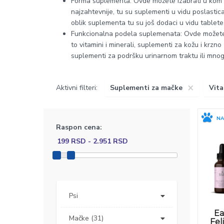
Forma suplementa: Ovde možete izabrati u kom ob
najzahtevnije, tu su suplementi u vidu poslastica,
oblik suplementa tu su još dodaci u vidu tablete,
Funkcionalna podela suplemenata: Ovde možete la
to vitamini i minerali, suplementi za kožu i krzno
suplementi za podršku urinarnom traktu ili mnog
×
Aktivni filteri:
Suplementi za mačke
Vita
NA
Raspon cena:
Psi
Ea
Mačke (31)
Fel