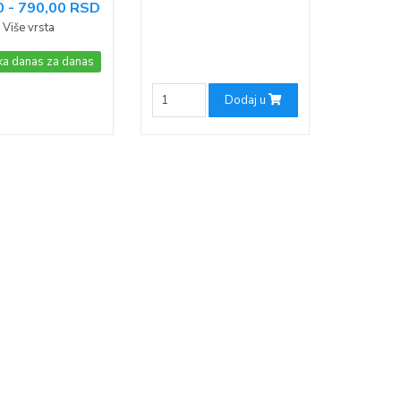
0 - 790,00 RSD
Više vrsta
ka danas za danas
Dodaj u