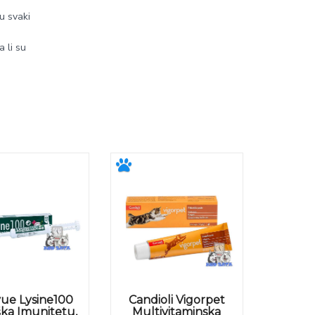
ju svaki
 li su
ue Lysine100
Candioli Vigorpet
ka Imunitetu,
Multivitaminska