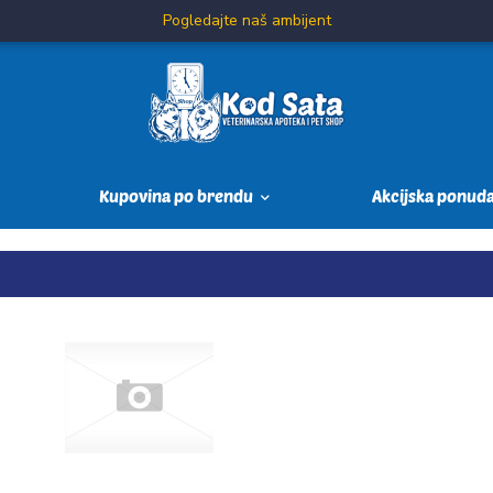
Pogledajte naš ambijent
Kupovina po brendu
Akcijska ponud