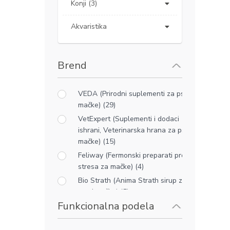
Konji (3)
Akvaristika
Brend
VEDA (Prirodni suplementi za pse i
mačke) (29)
VetExpert (Suplementi i dodaci
ishrani, Veterinarska hrana za pse i
mačke) (15)
Feliway (Fermonski preparati protiv
stresa za mačke) (4)
Bio Strath (Anima Strath sirup za
pse i mačke) (5)
Funkcionalna podela
Vestratek (CBD ulje za pse i mačke)
(1)