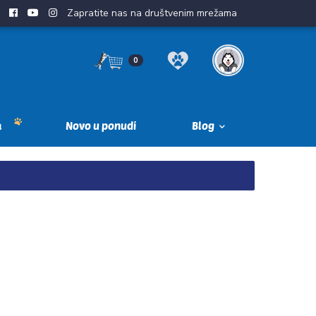
Zapratite nas na društvenim mrežama
0
a
Novo u ponudi
Blog