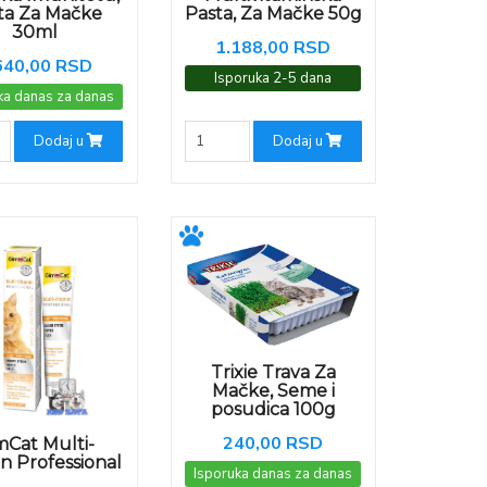
ta Za Mačke
Pasta, Za Mačke 50g
30ml
1.188,00 RSD
640,00 RSD
Isporuka 2-5 dana
ka danas za danas
Dodaj u
Dodaj u
Trixie Trava Za
Mačke, Seme i
posudica 100g
240,00 RSD
mCat Multi-
n Professional
Isporuka danas za danas