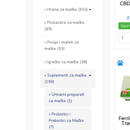
CBD
Hrana za mačke (415)
2
Poslastice za mačke
Ispor
(49)
Posipi i toaleti za
mačke (53)
Igračke za mačke (38)
Suplementi za mačke
(156)
Urinarni preparati
za mačke (1)
Probiotici i
Ferri
Prebiotici za Mačke
Tra
(7)