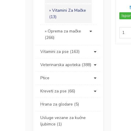
Vitamini Za Mačke
Ispor
(13)
Oprema za mačke
(266)
Vitamini za pse (163)
Veterinarska apoteka (388)
Ptice
Kreveti za pse (66)
Hrana za glodare (5)
Usluge vezane za kućne
ljubimce (1)