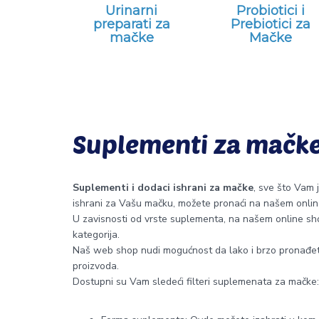
Urinarni
Probiotici i
preparati za
Prebiotici za
mačke
Mačke
Suplementi za mačke 
Suplementi i dodaci ishrani za mačke
, sve što Vam 
ishrani za Vašu mačku, možete pronaći na našem onlin
U zavisnosti od vrste suplementa, na našem online shop
kategorija.
Naš web shop nudi mogućnost da lako i brzo pronađete
proizvoda.
Dostupni su Vam sledeći filteri suplemenata za mačke: