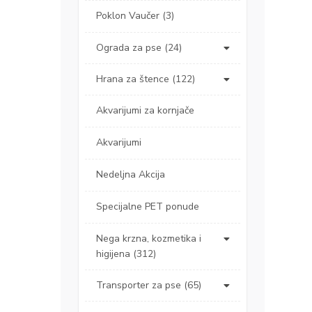
Poklon Vaučer (3)
Ograda za pse (24)
Hrana za štence (122)
Akvarijumi za kornjače
Akvarijumi
Nedeljna Akcija
Specijalne PET ponude
Nega krzna, kozmetika i
higijena (312)
Transporter za pse (65)