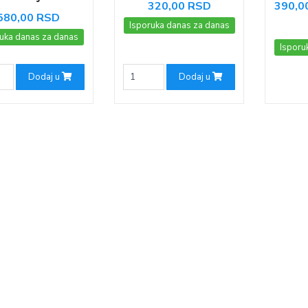
320,00 RSD
390,0
580,00 RSD
Isporuka danas za danas
uka danas za danas
Isporu
Dodaj u
Dodaj u