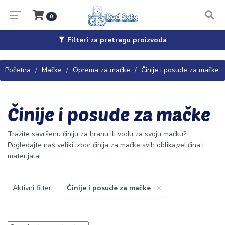
0
Filteri za pretragu proizvoda
Pitanja, saveti i porudžbine
065/4444-040
Početna
Mačke
Oprema za mačke
Činije i posude za mačke
Činije i posude za mačke
Tražite savršenu činiju za hranu ili vodu za svoju mačku?
Pogledajte naš veliki izbor činija za mačke svih oblika,veličina i
materijala!
×
Aktivni filteri:
Činije i posude za mačke