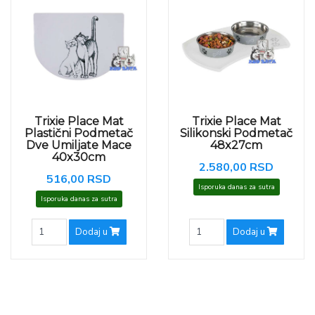
Trixie Place Mat
Trixie Place Mat
Plastični Podmetač
Silikonski Podmetač
Dve Umiljate Mace
48x27cm
40x30cm
2.580,00 RSD
516,00 RSD
Isporuka danas za sutra
Isporuka danas za sutra
Dodaj u
Dodaj u