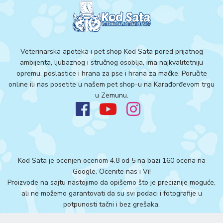
Veterinarska apoteka i pet shop Kod Sata pored prijatnog
ambijenta, ljubaznog i stručnog osoblja, ima najkvalitetniju
opremu, poslastice i hrana za pse i hrana za mačke. Poručite
online ili nas posetite u našem pet shop-u na Karađorđevom trgu
u Zemunu.
Kod Sata je ocenjen ocenom 4.8 od 5 na bazi 160 ocena na
Google.
Ocenite nas i Vi!
Proizvode na sajtu nastojimo da opišemo što je preciznije moguće,
ali ne možemo garantovati da su svi podaci i fotografije u
potpunosti tačni i bez grešaka.