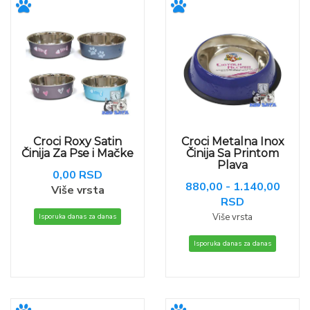
Croci Roxy Satin
Croci Metalna Inox
Činija Za Pse i Mačke
Činija Sa Printom
Plava
0,00 RSD
880,00 - 1.140,00
Više vrsta
RSD
Više vrsta
Isporuka danas za danas
Isporuka danas za danas