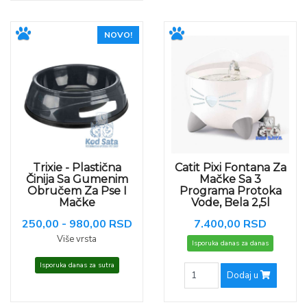
NOVO!
Trixie - Plastična
Catit Pixi Fontana Za
Činija Sa Gumenim
Mačke Sa 3
Obručem Za Pse I
Programa Protoka
Mačke
Vode, Bela 2,5l
250,00 - 980,00 RSD
7.400,00 RSD
Više vrsta
Isporuka danas za danas
Isporuka danas za sutra
Dodaj u