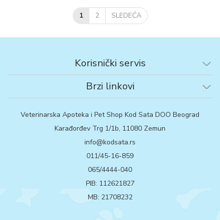
1
2
SLEDEĆA
Korisnički servis
Brzi linkovi
Veterinarska Apoteka i Pet Shop Kod Sata DOO Beograd
Karađorđev Trg 1/1b, 11080 Zemun
info@kodsata.rs
011/45-16-859
065/4444-040
PIB: 112621827
MB: 21708232