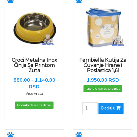
Croci Metalna Inox
Ferribiella Kutija Za
Činija Sa Printom
Čuvanje Hrane i
Žuta
Poslastica 1,6l
880,00 - 1.140,00
1.950,00 RSD
RSD
Isporuka danas za danas
Više vrsta
Isporuka danas za danas
Dodaj u