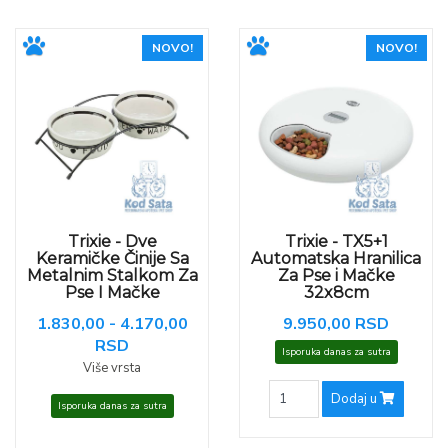
NOVO!
NOVO!
Trixie - Dve
Trixie - TX5+1
Keramičke Činije Sa
Automatska Hranilica
Metalnim Stalkom Za
Za Pse i Mačke
Pse I Mačke
32x8cm
1.830,00 - 4.170,00
9.950,00 RSD
RSD
Isporuka danas za sutra
Više vrsta
Dodaj u
Isporuka danas za sutra