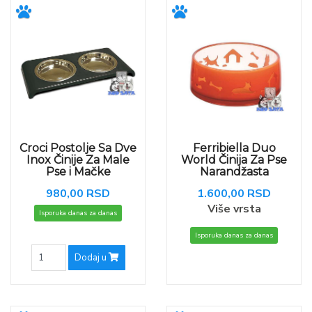
Croci Postolje Sa Dve
Ferribiella Duo
Inox Činije Za Male
World Činija Za Pse
Pse i Mačke
Narandžasta
980,00 RSD
1.600,00 RSD
Više vrsta
Isporuka danas za danas
Isporuka danas za danas
Dodaj u