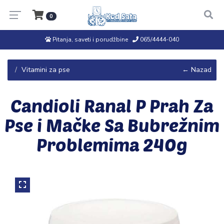
0
Pitanja, saveti i porudžbine
065/4444-040
Vitamini za pse
← Nazad
Candioli Ranal P Prah Za
Pse i Mačke Sa Bubrežnim
Problemima 240g