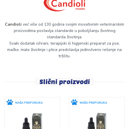
Candioli
već više od 130 godina svojim inovativnim veterinarskim
proizvodima postavlja standarde u poboljšanju životnog
standarda životinja.
Svaki dodatak ishrani, terapijski ili higijenski preparat za pse,
mačke, male životinje i ptice predstavlja jedinstveno rešenje na
tržištu.
Slični proizvodi
NAŠA PREPORUKA
NAŠA PREPORUKA