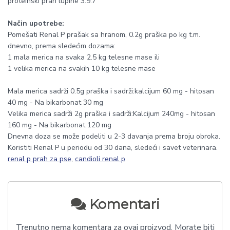
proteinski prah lupine 3.9.7
Način upotrebe:
Pomešati Renal P prašak sa hranom, 0.2g praška po kg t.m.
dnevno, prema sledećim dozama:
1 mala merica na svaka 2.5 kg telesne mase ili
1 velika merica na svakih 10 kg telesne mase
Mala merica sadrži 0.5g praška i sadrži:kalcijum 60 mg - hitosan
40 mg - Na bikarbonat 30 mg
Velika merica sadrži 2g praška i sadrži:Kalcijum 240mg - hitosan
160 mg - Na bikarbonat 120 mg
Dnevna doza se može podeliti u 2-3 davanja prema broju obroka.
Koristiti Renal P u periodu od 30 dana, sledeći i savet veterinara.
renal p prah za pse
,
candioli renal p
Komentari
Trenutno nema komentara za ovaj proizvod. Morate biti