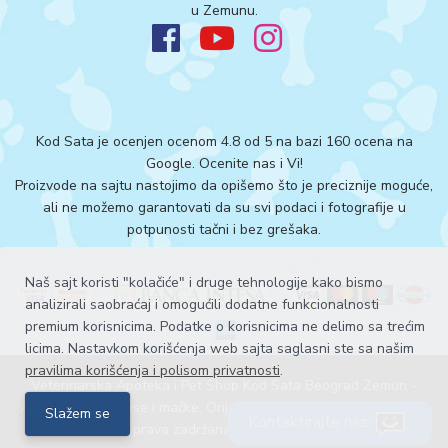
u Zemunu.
Kod Sata je ocenjen ocenom 4.8 od 5 na bazi 160 ocena na
Google.
Ocenite nas i Vi!
Proizvode na sajtu nastojimo da opišemo što je preciznije moguće,
ali ne možemo garantovati da su svi podaci i fotografije u
potpunosti tačni i bez grešaka.
Naš sajt koristi "kolačiće" i druge tehnologije kako bismo
analizirali saobraćaj i omogućili dodatne funkcionalnosti
premium korisnicima. Podatke o korisnicima ne delimo sa trećim
licima. Nastavkom korišćenja web sajta saglasni ste sa našim
pravilima korišćenja i polisom privatnosti
.
Veterinarska Apoteka i Pet Shop Kod Sata Beograd Zemun -
Acana hrana za pse i mačke, Orijen hrana za pse i mačke ©. Sva
Slažem se
Kontaktirajte nas
prava zadržana 2026
Explicit