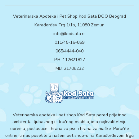
Veterinarska Apoteka i Pet Shop Kod Sata DOO Beograd
Karađorđev Trg 1/1b, 11080 Zemun
info@kodsata.rs
011/45-16-859
065/4444-040
PIB: 112621827
MB: 21708232
Veterinarska apoteka i pet shop Kod Sata pored prijatnog
ambijenta, ljubaznog i stručnog osoblja, ima najkvalitetniju
opremu, poslastice i hrana za pse i hrana za mačke. Poručite
online ili nas posetite u našem pet shop-u na Karađorđevom trgu