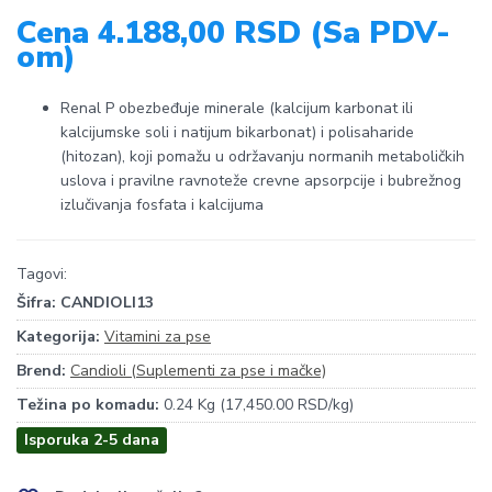
Cena 4.188,00 RSD (Sa PDV-
om)
Renal P obezbeđuje minerale (kalcijum karbonat ili
kalcijumske soli i natijum bikarbonat) i polisaharide
(hitozan), koji pomažu u održavanju normanih metaboličkih
uslova i pravilne ravnoteže crevne apsorpcije i bubrežnog
izlučivanja fosfata i kalcijuma
Tagovi:
Šifra:
CANDIOLI13
Kategorija:
Vitamini za pse
Brend:
Candioli (Suplementi za pse i mačke)
Težina po komadu:
0.24 Kg (17,450.00 RSD/kg)
Isporuka 2-5 dana