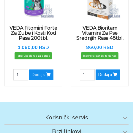
VEDA Fitomini Forte
VEDA Bioritam
Za Zube i Kosti Kod
Vitamini Za Pse
Pasa 200tbl.
Srednjih Rasa 48tbl.
1.080,00 RSD
860,00 RSD
Isporuka danas za danas
Isporuka danas za danas
Dodaj u
Dodaj u
Korisnički servis
Brzi linkovi