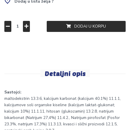
Dodaj u listu želja ?
DODAJ U KORPU
Detaljni opis
Sastojci:
maltodekstrin 13.3.6, kalcijum karbonat (kalcijum 40.1%) 11.1.1,
kalcijumove soli organske kiseline (kalcijum laktat-glukonat;
kalcijum 10%) 11.1.11, hitosan (glukozamin) 13.2.8, natrijum
bikarbonat (Natrijum 27,4%) 11.4.2., Natrijum pirofosfat (Fosfor
23.3%, natrijum 17,3%) 11.3.13, kvasci i slični proizvodi 12.1.5,