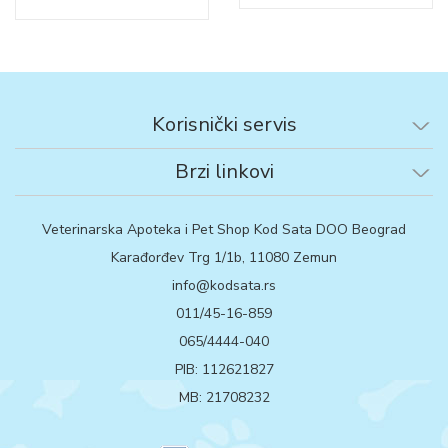
Korisnički servis
Brzi linkovi
Veterinarska Apoteka i Pet Shop Kod Sata DOO Beograd
Karađorđev Trg 1/1b, 11080 Zemun
info@kodsata.rs
011/45-16-859
065/4444-040
PIB: 112621827
MB: 21708232