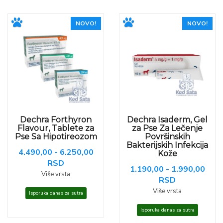
NOVO!
NOVO!
Dechra Forthyron
Dechra Isaderm, Gel
Flavour, Tablete za
za Pse Za Lečenje
Pse Sa Hipotireozom
Površinskih
Bakterijskih Infekcija
4.490,00 - 6.250,00
Kože
RSD
1.190,00 - 1.990,00
Više vrsta
RSD
Više vrsta
Isporuka danas za sutra
Isporuka danas za sutra