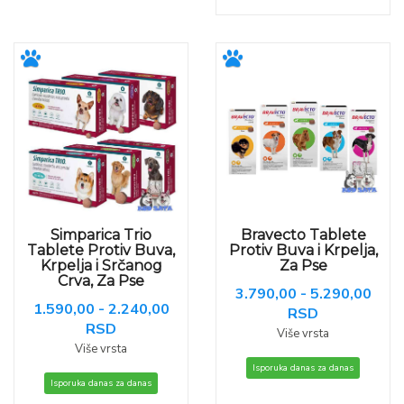
Simparica Trio
Bravecto Tablete
Tablete Protiv Buva,
Protiv Buva i Krpelja,
Krpelja i Srčanog
Za Pse
Crva, Za Pse
3.790,00 - 5.290,00
1.590,00 - 2.240,00
RSD
RSD
Više vrsta
Više vrsta
Isporuka danas za danas
Isporuka danas za danas