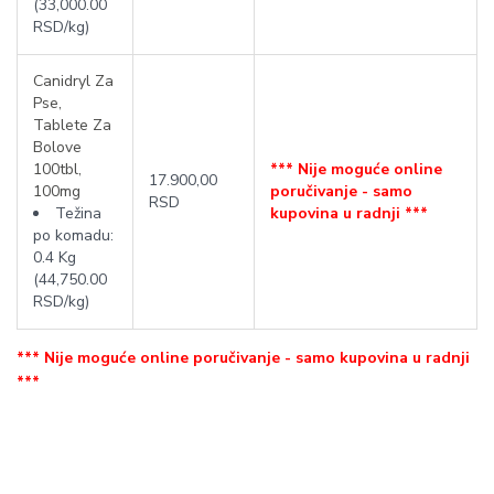
(33,000.00
RSD/kg)
Canidryl Za
Pse,
Tablete Za
Bolove
100tbl,
*** Nije moguće online
17.900,00
100mg
poručivanje - samo
RSD
Težina
kupovina u radnji ***
po komadu:
0.4 Kg
(44,750.00
RSD/kg)
*** Nije moguće online poručivanje - samo kupovina u radnji
***