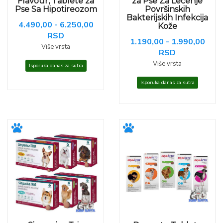
Flavour, Tablete za
za Pse Za Lečenje
Pse Sa Hipotireozom
Površinskih
Bakterijskih Infekcija
4.490,00 - 6.250,00
Kože
RSD
1.190,00 - 1.990,00
Više vrsta
RSD
Više vrsta
Isporuka danas za sutra
Isporuka danas za sutra