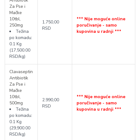
Antibiotik
Za Pse i
Mačke
10tbl,
*** Nije moguće online
1.750,00
250mg
poručivanje - samo
RSD
Težina
kupovina u radnji ***
po komadu:
0.1 Kg
(17,500.00
RSD/kg)
Clavaseptin
Antibiotik
Za Pse i
Mačke
10tbl,
*** Nije moguće online
2.990,00
500mg
poručivanje - samo
RSD
Težina
kupovina u radnji ***
po komadu:
0.1 Kg
(29,900.00
RSD/kg)