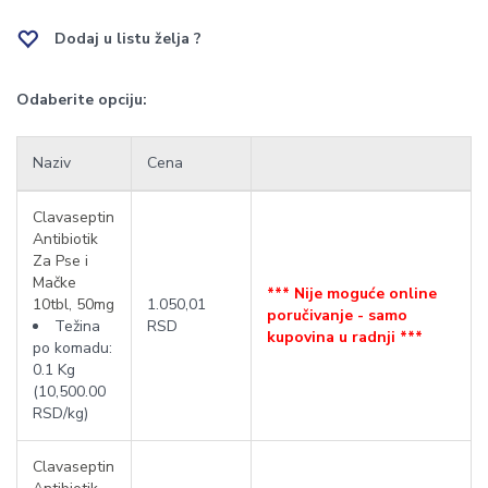
Dodaj u listu želja ?
Odaberite opciju:
Naziv
Cena
Clavaseptin
Antibiotik
Za Pse i
Mačke
*** Nije moguće online
10tbl, 50mg
1.050,01
poručivanje - samo
Težina
RSD
kupovina u radnji ***
po komadu:
0.1 Kg
(10,500.00
RSD/kg)
Clavaseptin