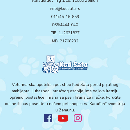
Karađorđev Trg 1/1b, 11080 Zemun
info@kodsata.rs
011/45-16-859
065/4444-040
PIB: 112621827
MB: 21708232
Veterinarska apoteka i pet shop Kod Sata pored prijatnog
ambijenta, ljubaznog i stručnog osoblja, ima najkvalitetniju
opremu, poslastice i hrana za pse i hrana za mačke. Poručite
online ili nas posetite u našem pet shop-u na Karađorđevom trgu
u Zemunu.