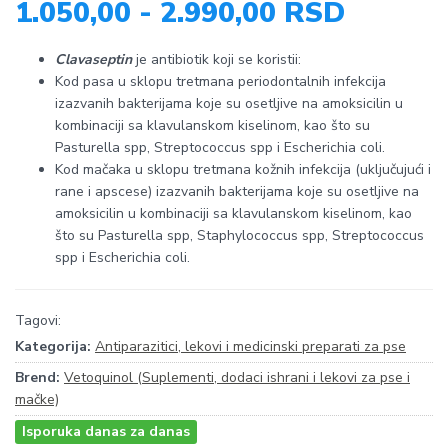
1.050,00 - 2.990,00 RSD
Clavaseptin
je antibiotik koji se koristii:
Kod pasa u sklopu tretmana periodontalnih infekcija
izazvanih bakterijama koje su osetljive na amoksicilin u
kombinaciji sa klavulanskom kiselinom, kao što su
Pasturella spp, Streptococcus spp i Escherichia coli.
Kod mačaka u sklopu tretmana kožnih infekcija (uključujući i
rane i apscese) izazvanih bakterijama koje su osetljive na
amoksicilin u kombinaciji sa klavulanskom kiselinom, kao
što su Pasturella spp, Staphylococcus spp, Streptococcus
spp i Escherichia coli.
Tagovi:
Kategorija:
Antiparazitici, lekovi i medicinski preparati za pse
Brend:
Vetoquinol (Suplementi, dodaci ishrani i lekovi za pse i
mačke)
Isporuka danas za danas