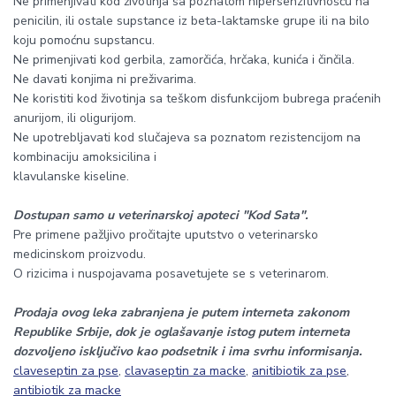
Ne primenjivati kod životinja sa poznatom hipersenzitivnošću na
penicilin, ili ostale supstance iz beta-laktamske grupe ili na bilo
koju pomoćnu supstancu.
Ne primenjivati kod gerbila, zamorčića, hrčaka, kunića i činčila.
Ne davati konjima ni preživarima.
Ne koristiti kod životinja sa teškom disfunkcijom bubrega praćenih
anurijom, ili oligurijom.
Ne upotrebljavati kod slučajeva sa poznatom rezistencijom na
kombinaciju amoksicilina i
klavulanske kiseline.
Dostupan samo u veterinarskoj apoteci "Kod Sata".
Pre primene pažljivo pročitajte uputstvo o veterinarsko
medicinskom proizvodu.
O rizicima i nuspojavama posavetujete se s veterinarom.
Prodaja ovog leka zabranjena je putem interneta zakonom
Republike Srbije, dok je oglašavanje istog putem interneta
dozvoljeno isključivo kao podsetnik i ima svrhu informisanja.
claveseptin za pse
,
clavaseptin za macke
,
anitibiotik za pse
,
antibiotik za macke