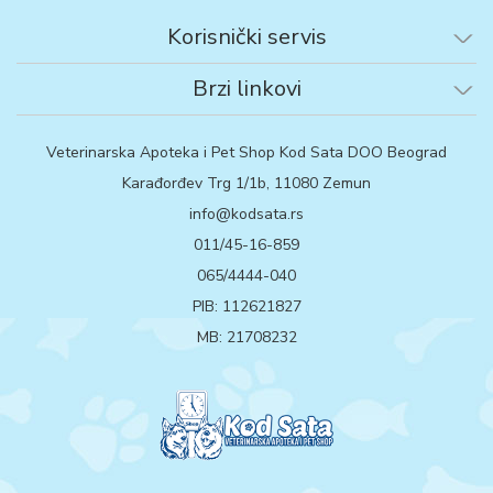
Korisnički servis
Brzi linkovi
Veterinarska Apoteka i Pet Shop Kod Sata DOO Beograd
Karađorđev Trg 1/1b, 11080 Zemun
info@kodsata.rs
011/45-16-859
065/4444-040
PIB: 112621827
MB: 21708232