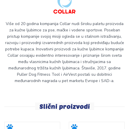
Više od 20 godina kompanija Collar nudi široku paletu proizvoda
za kućne ljubimce za pse, mačke i vodene sportove. Poseban
pristup kompanije svojoj misiji ogleda se u stalnom istraživanju,
razvoju i proizvodnji izvanrednih proizvoda koji predviđaju buduće
potrebe kupaca. Inovativni proizvodi za kućne ljubimce kompanije
Collar osvajaju evidentno interesovanje i priznanje širom sveta
među vlasnicima kućnih ljubimaca i stručnjacima sa
međunarodnog tržišta kućnih ljubimaca. Štaviše, 2017. godine
Puller Dog Fitness Tool i AirVest postali su dobitnici
međunarodnih nagrada u pet marketu Evrope i SAD-a.
Slični proizvodi