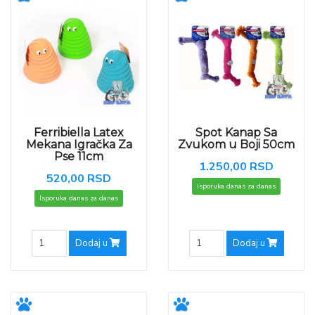
Ferribiella Latex
Spot Kanap Sa
Mekana Igračka Za
Zvukom u Boji 50cm
Pse 11cm
1.250,00 RSD
520,00 RSD
Isporuka danas za danas
Isporuka danas za danas
Dodaj u
Dodaj u