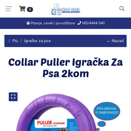
0
Pitanja, saveti i porudžbine
065/4444-040
Psi
Igračke za pse
← Nazad
Collar Puller Igračka Za
Psa 2kom