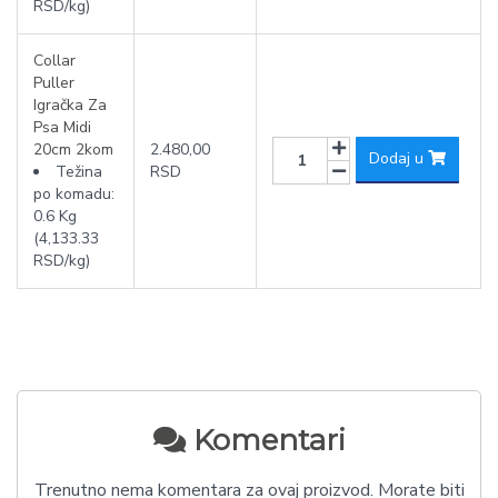
RSD/kg)
Collar
Puller
Igračka Za
Psa Midi
20cm 2kom
2.480,00
Dodaj u
Težina
RSD
po komadu:
0.6 Kg
(4,133.33
RSD/kg)
Komentari
Trenutno nema komentara za ovaj proizvod. Morate biti