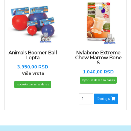
Animals Boomer Ball
Nylabone Extreme
Lopta
Chew Marrow Bone
S
3.950,00 RSD
1.040,00 RSD
Više vrsta
Isporuka danas za danas
Isporuka danas za danas
Dodaj u