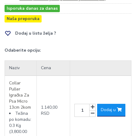
Isporuka danas za danas
Naša preporuka
Dodaj u listu želja ?
Odaberite opciju:
Naziv
Cena
Collar
Puller
Igračka Za
Psa Micro
13cm 2kom
1.140,00
Dodaj u
Težina
RSD
po komadu:
0.3 Kg
(3,800.00