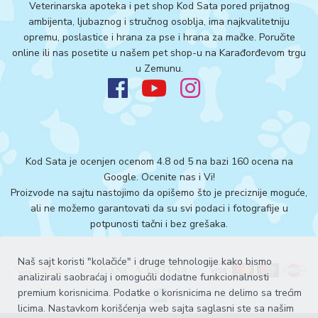
Veterinarska apoteka i pet shop Kod Sata pored prijatnog
ambijenta, ljubaznog i stručnog osoblja, ima najkvalitetniju
opremu, poslastice i hrana za pse i hrana za mačke. Poručite
online ili nas posetite u našem pet shop-u na Karađorđevom trgu
u Zemunu.
Kod Sata je ocenjen ocenom 4.8 od 5 na bazi 160 ocena na
Google.
Ocenite nas i Vi!
Proizvode na sajtu nastojimo da opišemo što je preciznije moguće,
ali ne možemo garantovati da su svi podaci i fotografije u
potpunosti tačni i bez grešaka.
Naš sajt koristi "kolačiće" i druge tehnologije kako bismo
analizirali saobraćaj i omogućili dodatne funkcionalnosti
premium korisnicima. Podatke o korisnicima ne delimo sa trećim
licima. Nastavkom korišćenja web sajta saglasni ste sa našim