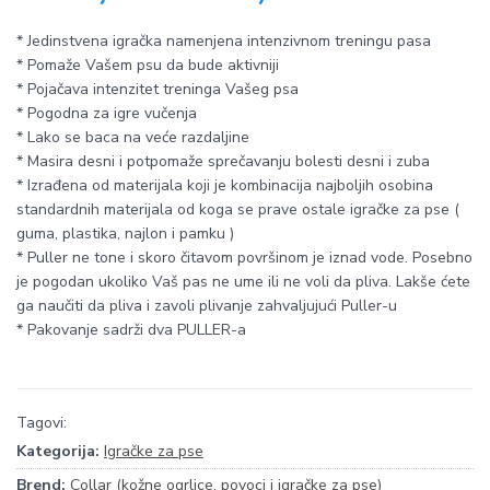
* Jedinstvena igračka namenjena intenzivnom treningu pasa
* Pomaže Vašem psu da bude aktivniji
* Pojačava intenzitet treninga Vašeg psa
* Pogodna za igre vučenja
* Lako se baca na veće razdaljine
* Masira desni i potpomaže sprečavanju bolesti desni i zuba
* Izrađena od materijala koji je kombinacija najboljih osobina
standardnih materijala od koga se prave ostale igračke za pse (
guma, plastika, najlon i pamku )
* Puller ne tone i skoro čitavom površinom je iznad vode. Posebno
je pogodan ukoliko Vaš pas ne ume ili ne voli da pliva. Lakše ćete
ga naučiti da pliva i zavoli plivanje zahvaljujući Puller-u
* Pakovanje sadrži dva PULLER-a
Tagovi:
Kategorija:
Igračke za pse
Brend:
Collar (kožne ogrlice, povoci i igračke za pse)