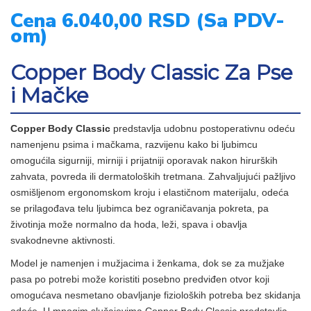
Cena 6.040,00 RSD (Sa PDV-
om)
Copper Body Classic Za Pse
i Mačke
Copper Body Classic
predstavlja udobnu postoperativnu odeću
namenjenu psima i mačkama, razvijenu kako bi ljubimcu
omogućila sigurniji, mirniji i prijatniji oporavak nakon hirurških
zahvata, povreda ili dermatoloških tretmana. Zahvaljujući pažljivo
osmišljenom ergonomskom kroju i elastičnom materijalu, odeća
se prilagođava telu ljubimca bez ograničavanja pokreta, pa
životinja može normalno da hoda, leži, spava i obavlja
svakodnevne aktivnosti.
Model je namenjen i mužjacima i ženkama, dok se za mužjake
pasa po potrebi može koristiti posebno predviđen otvor koji
omogućava nesmetano obavljanje fizioloških potreba bez skidanja