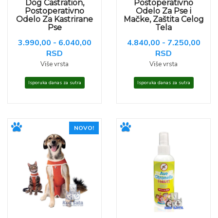
Dog Castration,
Postoperativno
Postoperativno
Odelo Za Pse i
Odelo Za Kastrirane
Mačke, Zaštita Celog
Pse
Tela
3.990,00 - 6.040,00
4.840,00 - 7.250,00
RSD
RSD
Više vrsta
Više vrsta
Isporuka danas za sutra
Isporuka danas za sutra
NOVO!