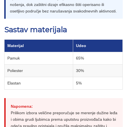
nošenja, dok zaštitni dizajn efikasno štiti operisano ili
osetljivo područje bez narušavanja svakodnevnih aktivnosti.
Sastav materijala
Materijal
Udeo
Pamuk
65%
Poliester
30%
Elastan
5%
Napomena:
Prilikom izbora veličine preporučuje se merenje dužine leđa
i obima grudi ljubimca prema uputstvu proizvođača kako bi
odeća pravilno pristajala i pružila maksimalnu zaštitu i