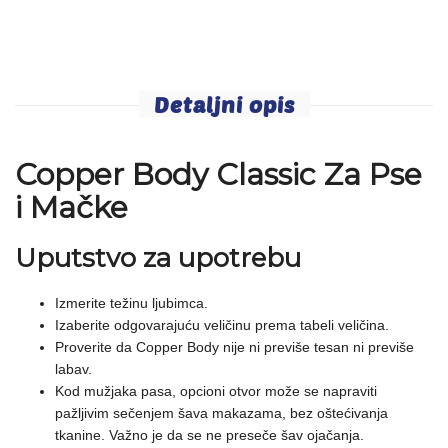
Detaljni opis
Copper Body Classic Za Pse
i Mačke
Uputstvo za upotrebu
Izmerite težinu ljubimca.
Izaberite odgovarajuću veličinu prema tabeli veličina.
Proverite da Copper Body nije ni previše tesan ni previše
labav.
Kod mužjaka pasa, opcioni otvor može se napraviti
pažljivim sečenjem šava makazama, bez oštećivanja
tkanine. Važno je da se ne preseče šav ojačanja.