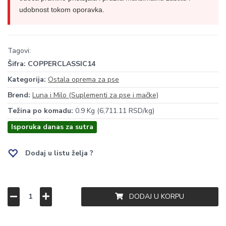
udobnost tokom oporavka.
Tagovi:
Šifra:
COPPERCLASSIC14
Kategorija:
Ostala oprema za pse
Brend:
Luna i Milo (Suplementi za pse i mačke)
Težina po komadu:
0.9 Kg (6,711.11 RSD/kg)
Isporuka danas za sutra
Dodaj u listu želja ?
DODAJ U KORPU