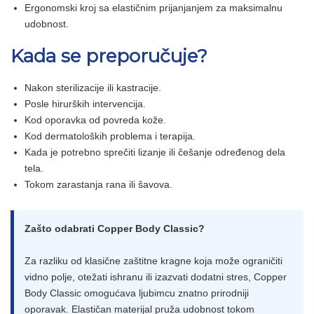
Ergonomski kroj sa elastičnim prijanjanjem za maksimalnu
udobnost.
Kada se preporučuje?
Nakon sterilizacije ili kastracije.
Posle hirurških intervencija.
Kod oporavka od povreda kože.
Kod dermatoloških problema i terapija.
Kada je potrebno sprečiti lizanje ili češanje određenog dela
tela.
Tokom zarastanja rana ili šavova.
Zašto odabrati Copper Body Classic?
Za razliku od klasične zaštitne kragne koja može ograničiti
vidno polje, otežati ishranu ili izazvati dodatni stres, Copper
Body Classic omogućava ljubimcu znatno prirodniji
oporavak. Elastičan materijal pruža udobnost tokom