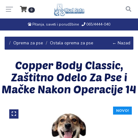
0
Pitanja, saveti i porudžbine
065/4444-040
Oprema za pse
Ostala oprema za pse
← Nazad
Copper Body Classic,
Zaštitno Odelo Za Pse i
Mačke Nakon Operacije 14
NOVO!