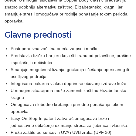
odeće. U mnogim slučajevima Copper Body Classic predstavlja
znatno udobniju alternativu zaštitnoj Elizabetanskoj kragni, jer
smanjuje stres i omogućava prirodnije ponašanje tokom perioda
oporavka.
Glavne prednosti
Postoperativna zaštitna odeća za pse i mačke.
Predstavlja fizičku barijeru koja štiti ranu od prljavštine, prašine
i spoljašnjih nečistoća.
Smanjuje mogućnost lizanja, grickanja i češanja operisanog ili
osetljivog područja.
Integrisana bakarna vlakna doprinose očuvanju zdrave kože.
U mnogim situacijama može zameniti zaštitnu Elizabetansku
kragnu.
Omogućava slobodno kretanje i prirodno ponašanje tokom
oporavka.
Easy-On Step-In patent zatvarač omogućava brzo i
jednostavno oblačenje uz manje stresa za ljubimca i vlasnika.
Pruža zaštitu od sunčevih UVA i UVB zraka (UPF 30).