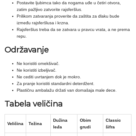
Postavite ljubimca tako da nogama uđe u četiri otvora,
zatim pažljivo zatvorite rajsferšlus.
Prilikom zatvaranja proverite da zaštita za dlaku bude
između rajsferšlusa i krzna.
Rajsferšlus treba da se zatvara u pravcu vrata, a ne prema
repu.
Održavanje
Ne koristiti omekšivač.
Ne koristiti izbeljivač.
Ne cediti uvrtanjem dok je mokro.
Za pranje koristiti standardni deterdžent.
Plastičnu ambalažu držati van domašaja male dece.
Tabela veličina
Dužina
Obim
Classic
Veličina
Težina
leđa
grudi
šifra