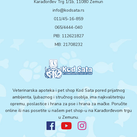
Karađorđev Trg 1/1b, 11080 Zemun
info@kodsata.rs
011/45-16-859
065/4444-040
PIB: 112621827
MB: 21708232
Veterinarska apoteka i pet shop Kod Sata pored prijatnog
ambijenta, ljubaznog i stručnog osoblja, ima najkvalitetniju
opremu, poslastice i hrana za pse i hrana za mačke. Poručite
online ili nas posetite u našem pet shop-u na Karađorđevom trgu
u Zemunu.