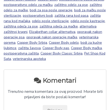
postoperativno odelo za mačku
,
zaštitno odelo za pse
,
zaštitno
odelo za mačke
,
bodi za psa posle operacije
,
bodi za mačku posle
sterilizacije
,
postoperativni bodi
,
zaštita rana kod pasa
,
zaštita
rana kod mačaka
,
odelo posle sterilizacije
,
odelo posle kastracije
,
zaštitna odeća za pse
,
zaštitna odeća za mačke
,
alternativa
zaštitnoj kragni
,
Elizabethan collar alternativa
,
oporavak nakon
operacije psa
,
oporavak nakon operacije mačke
,
veterinarska
oprema
,
Copper Body Srbija
,
Copper Body odelo
,
bodi za kućne
ljubimce
,
zaštita šavova
,
Copper Body pas
,
Copper Body mačka
,
postoperativna zaštita
,
Copper Body Classic Srbija
,
Pet Shop Kod
Sata
,
veterinarska apoteka
Komentari
Trenutno nema komentara za ovaj proizvod. Morate biti
prijavljeni da biste poslali komentar!