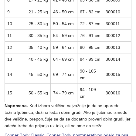
8
17 - 21 kg
42 - 46 cm
63 - 80 cm
300009
9
21 - 25 kg
46 - 50 cm
67 - 82 cm
300010
10
25 - 30 kg
50 - 54 cm
72 - 87 cm
300011
11
30 - 35 kg
54 - 59 cm
76 - 91 cm
300012
12
35 - 40 kg
59 - 64 cm
80 - 95 cm
300013
13
40 - 45 kg
64 - 69 cm
84 - 99 cm
300014
90 - 105
14
45 - 50 kg
69 - 74 cm
300015
cm
94 - 109
15
50 - 55 kg
74 - 79 cm
300016
cm
Napomena:
Kod izbora veličine najvažnije je da se uporede
težina ljubimca, dužina leđa i obim grudi. Ako je ljubimac između
dve veličine, preporučuje se da se dodatno proveri obim grudi, jer
odeća treba da prijanja uz telo, ali ne sme da steže.
Copper Body Classic
,
Copper Body
,
postoperativno odelo za psa
,