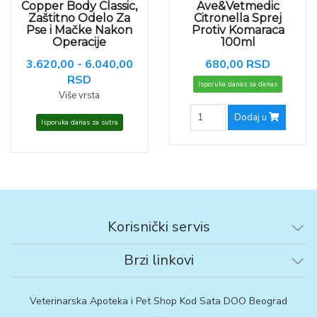
Copper Body Classic,
Ave&Vetmedic
Zaštitno Odelo Za
Citronella Sprej
Pse i Mačke Nakon
Protiv Komaraca
Operacije
100ml
3.620,00 - 6.040,00
680,00 RSD
RSD
Isporuka danas za danas
Više vrsta
Dodaj u
Isporuka danas za sutra
Korisnički servis
Brzi linkovi
Veterinarska Apoteka i Pet Shop Kod Sata DOO Beograd