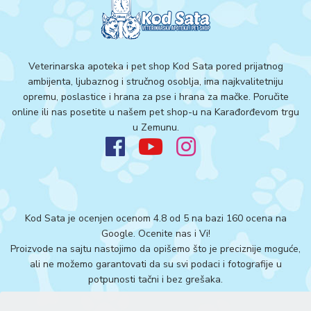
Veterinarska apoteka i pet shop Kod Sata pored prijatnog
ambijenta, ljubaznog i stručnog osoblja, ima najkvalitetniju
opremu, poslastice i hrana za pse i hrana za mačke. Poručite
online ili nas posetite u našem pet shop-u na Karađorđevom trgu
u Zemunu.
Kod Sata je ocenjen ocenom 4.8 od 5 na bazi 160 ocena na
Google.
Ocenite nas i Vi!
Proizvode na sajtu nastojimo da opišemo što je preciznije moguće,
ali ne možemo garantovati da su svi podaci i fotografije u
potpunosti tačni i bez grešaka.