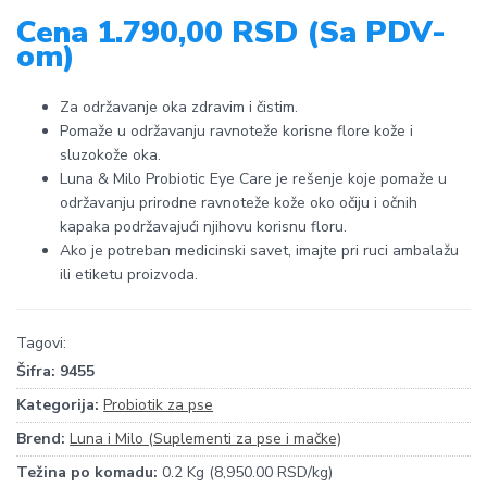
Cena 1.790,00 RSD (Sa PDV-
om)
Za održavanje oka zdravim i čistim.
Pomaže u održavanju ravnoteže korisne flore kože i
sluzokože oka.
Luna & Milo Probiotic Eye Care je rešenje koje pomaže u
održavanju prirodne ravnoteže kože oko očiju i očnih
kapaka podržavajući njihovu korisnu floru.
Ako je potreban medicinski savet, imajte pri ruci ambalažu
ili etiketu proizvoda.
Tagovi:
Šifra:
9455
Kategorija:
Probiotik za pse
Brend:
Luna i Milo (Suplementi za pse i mačke)
Težina po komadu:
0.2 Kg (8,950.00 RSD/kg)