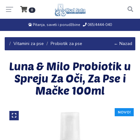
0
Pitanja, saveti i porudžbine
065/4444-040
Vitamini za pse
Probiotik za pse
← Nazad
Luna & Milo Probiotik u
Spreju Za Oči, Za Pse i
Mačke 100ml
NOVO!