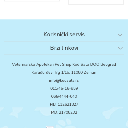
Korisnički servis
Brzi linkovi
Veterinarska Apoteka i Pet Shop Kod Sata DOO Beograd
Karađorđev Trg 1/1b, 11080 Zemun
info@kodsata.rs
011/45-16-859
065/4444-040
PIB: 112621827
MB: 21708232