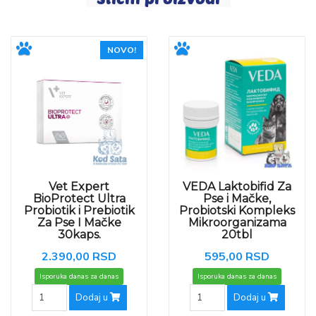
NOVO!
Vet Expert
VEDA Laktobifid Za
BioProtect Ultra
Pse i Mačke,
Probiotik i Prebiotik
Probiotski Kompleks
Za Pse I Mačke
Mikroorganizama
30kaps.
20tbl
2.390,00 RSD
595,00 RSD
Isporuka danas za danas
Isporuka danas za danas
Dodaj u
Dodaj u