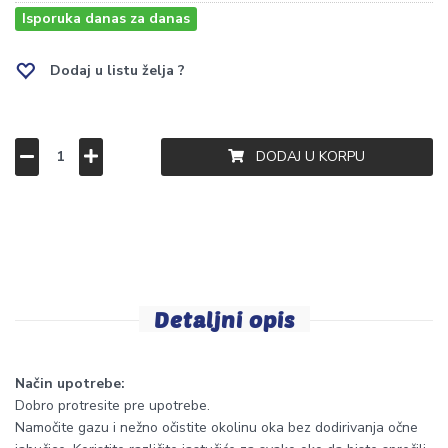
Isporuka danas za danas
Dodaj u listu želja ?
DODAJ U KORPU
Detaljni opis
Način upotrebe:
Dobro protresite pre upotrebe.
Namočite gazu i nežno očistite okolinu oka bez dodirivanja očne