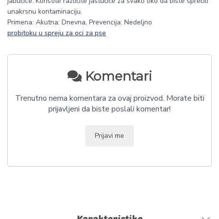
jabučice. Koristite različite jastučiće za svako oko da biste sprečili
unakrsnu kontaminaciju.
Primena: Akutna: Dnevna, Prevencija: Nedeljno
probitoku u spreju za oci za pse
Komentari
Trenutno nema komentara za ovaj proizvod. Morate biti
prijavljeni da biste poslali komentar!
Prijavi me
Karakteristike