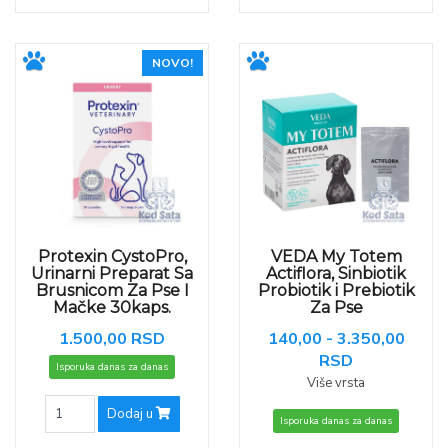
NOVO!
Protexin CystoPro,
VEDA My Totem
Urinarni Preparat Sa
Actiflora, Sinbiotik
Brusnicom Za Pse I
Probiotik i Prebiotik
Mačke 30kaps.
Za Pse
1.500,00 RSD
140,00 - 3.350,00
RSD
Isporuka danas za danas
Više vrsta
Dodaj u
Isporuka danas za danas