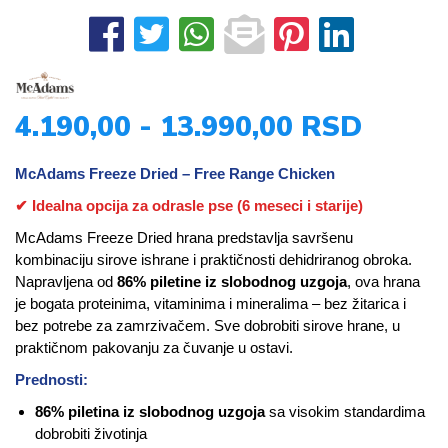
4.190,00 - 13.990,00 RSD
McAdams Freeze Dried – Free Range Chicken
✔ Idealna opcija za odrasle pse (6 meseci i starije)
McAdams Freeze Dried hrana predstavlja savršenu
kombinaciju sirove ishrane i praktičnosti dehidriranog obroka.
Napravljena od
86% piletine iz slobodnog uzgoja
, ova hrana
je bogata proteinima, vitaminima i mineralima – bez žitarica i
bez potrebe za zamrzivačem. Sve dobrobiti sirove hrane, u
praktičnom pakovanju za čuvanje u ostavi.
Prednosti:
86% piletina iz slobodnog uzgoja
sa visokim standardima
dobrobiti životinja