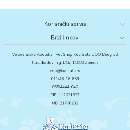
Korisnički servis
Brzi linkovi
Veterinarska Apoteka i Pet Shop Kod Sata DOO Beograd
Karađorđev Trg 1/1b, 11080 Zemun
info@kodsata.rs
011/45-16-859
065/4444-040
PIB: 112621827
MB: 21708232