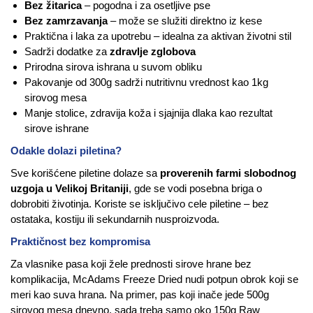
Bez žitarica
– pogodna i za osetljive pse
Bez zamrzavanja
– može se služiti direktno iz kese
Praktična i laka za upotrebu – idealna za aktivan životni stil
Sadrži dodatke za
zdravlje zglobova
Prirodna sirova ishrana u suvom obliku
Pakovanje od 300g sadrži nutritivnu vrednost kao 1kg
sirovog mesa
Manje stolice, zdravija koža i sjajnija dlaka kao rezultat
sirove ishrane
Odakle dolazi piletina?
Sve korišćene piletine dolaze sa
proverenih farmi slobodnog
uzgoja u Velikoj Britaniji
, gde se vodi posebna briga o
dobrobiti životinja. Koriste se isključivo cele piletine – bez
ostataka, kostiju ili sekundarnih nusproizvoda.
Praktičnost bez kompromisa
Za vlasnike pasa koji žele prednosti sirove hrane bez
komplikacija, McAdams Freeze Dried nudi potpun obrok koji se
meri kao suva hrana. Na primer, pas koji inače jede 500g
sirovog mesa dnevno, sada treba samo oko 150g Raw