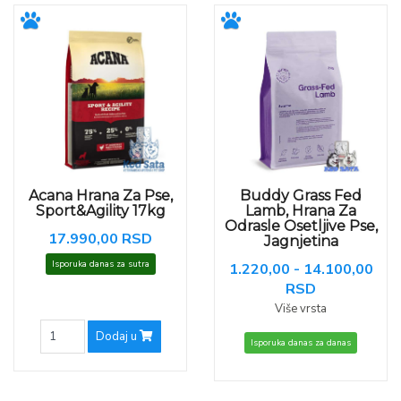
Acana Hrana Za Pse,
Buddy Grass Fed
Sport&Agility 17kg
Lamb, Hrana Za
Odrasle Osetljive Pse,
17.990,00 RSD
Jagnjetina
Isporuka danas za sutra
1.220,00 - 14.100,00
RSD
Više vrsta
Dodaj u
Isporuka danas za danas