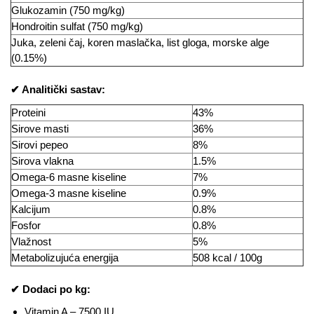
Glukozamin (750 mg/kg)
Hondroitin sulfat (750 mg/kg)
Juka, zeleni čaj, koren maslačka, list gloga, morske alge
(0.15%)
✔ Analitički sastav:
Proteini
43%
Sirove masti
36%
Sirovi pepeo
8%
Sirova vlakna
1.5%
Omega-6 masne kiseline
7%
Omega-3 masne kiseline
0.9%
Kalcijum
0.8%
Fosfor
0.8%
Vlažnost
5%
Metabolizujuća energija
508 kcal / 100g
✔ Dodaci po kg:
Vitamin A – 7500 IU