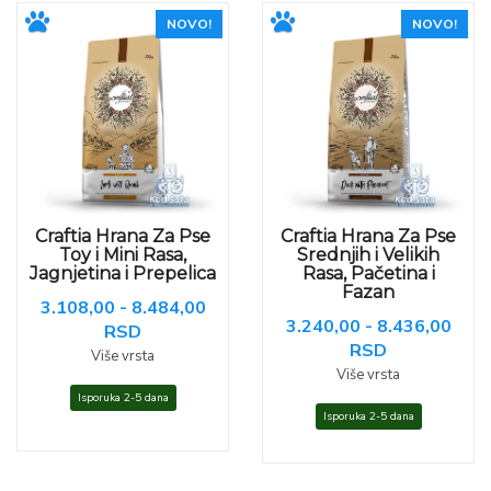
NOVO!
NOVO!
Craftia Hrana Za Pse
Craftia Hrana Za Pse
Toy i Mini Rasa,
Srednjih i Velikih
Jagnjetina i Prepelica
Rasa, Pačetina i
Fazan
3.108,00 - 8.484,00
3.240,00 - 8.436,00
RSD
RSD
Više vrsta
Više vrsta
Isporuka 2-5 dana
Isporuka 2-5 dana