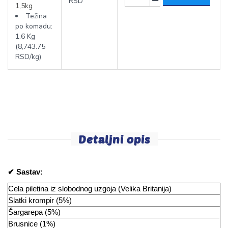
RSD
1,5kg
Težina
po komadu:
1.6 Kg
(8,743.75
RSD/kg)
Detaljni opis
✔ Sastav:
Cela piletina iz slobodnog uzgoja (Velika Britanija)
Slatki krompir (5%)
Šargarepa (5%)
Brusnice (1%)