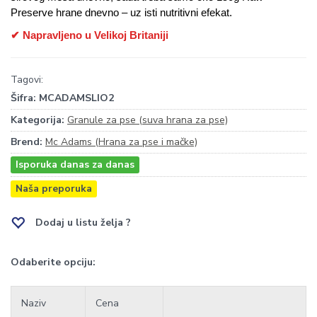
Preserve hrane dnevno – uz isti nutritivni efekat.
✔ Napravljeno u Velikoj Britaniji
Tagovi:
Šifra:
MCADAMSLIO2
Kategorija:
Granule za pse (suva hrana za pse)
Brend:
Mc Adams (Hrana za pse i mačke)
Isporuka danas za danas
Naša preporuka
Dodaj u listu želja ?
Odaberite opciju:
Naziv
Cena