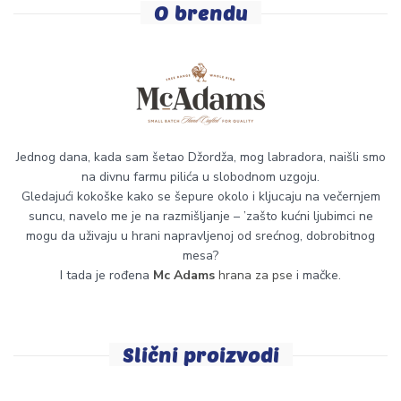
O brendu
Jednog dana, kada sam šetao Džordža, mog labradora, naišli smo
na divnu farmu pilića u slobodnom uzgoju.
Gledajući kokoške kako se šepure okolo i kljucaju na večernjem
suncu, navelo me je na razmišljanje – ’zašto kućni ljubimci ne
mogu da uživaju u hrani napravljenoj od srećnog, dobrobitnog
mesa?
I tada je rođena
Mc Adams
hrana za pse
i mačke.
Slični proizvodi