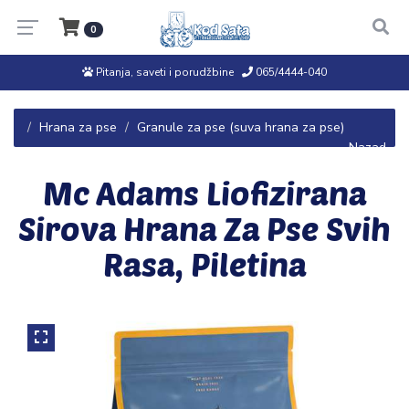
0
Pitanja, saveti i porudžbine
065/4444-040
Hrana za pse
Granule za pse (suva hrana za pse)
← Nazad
Mc Adams Liofizirana
Sirova Hrana Za Pse Svih
Rasa, Piletina