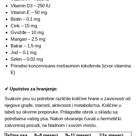
Vitamin D3 – 250 IU
Vitamin E – 50 mg
Biotin – 0.1 mg
Cink – 15 mg
Gvožđe – 10 mg
Mangan – 2.5 mg
Bakar – 1.5 mg
Jod – 0.1 mg
Selen – 0.02 mg
Prirodno konzervisano mešavinom tokoferola (izvor vitamina
E)
✔ Uputstvo za hranjenje:
Svakom psu su potrebne različite količine hrane u zavisnosti od
njegove građe, starosti, aktivnosti i metabolizma. Količine u
tabeli su okvirne preporuke. Prilagodite obrok u skladu sa
potrebama vašeg psa. Nakon otvaranja čuvati u hermetički
zatvorenoj posudi, na hladnom i suvom mestu.
Težina psa
6–8 meseci
9–11 meseci
12+ meseci