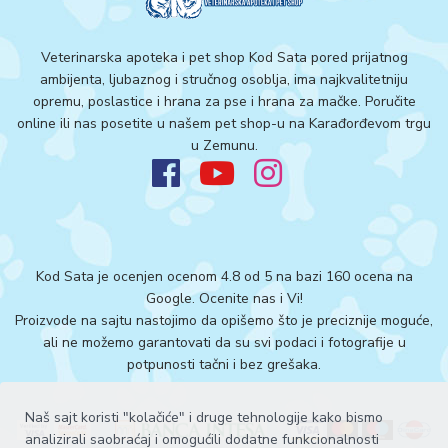
Veterinarska apoteka i pet shop Kod Sata pored prijatnog
ambijenta, ljubaznog i stručnog osoblja, ima najkvalitetniju
opremu, poslastice i hrana za pse i hrana za mačke. Poručite
online ili nas posetite u našem pet shop-u na Karađorđevom trgu
u Zemunu.
Kod Sata je ocenjen ocenom 4.8 od 5 na bazi 160 ocena na
Google.
Ocenite nas i Vi!
Proizvode na sajtu nastojimo da opišemo što je preciznije moguće,
ali ne možemo garantovati da su svi podaci i fotografije u
potpunosti tačni i bez grešaka.
Naš sajt koristi "kolačiće" i druge tehnologije kako bismo
analizirali saobraćaj i omogućili dodatne funkcionalnosti