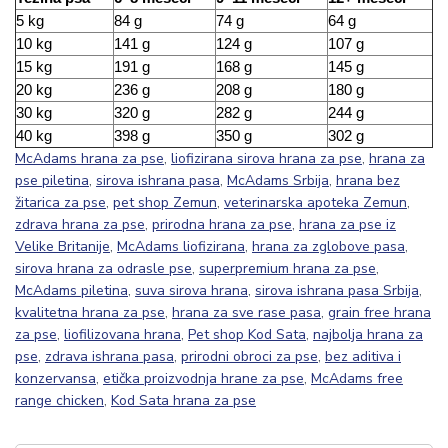
5 kg
84 g
74 g
64 g
10 kg
141 g
124 g
107 g
15 kg
191 g
168 g
145 g
20 kg
236 g
208 g
180 g
30 kg
320 g
282 g
244 g
40 kg
398 g
350 g
302 g
McAdams hrana za pse
,
liofizirana sirova hrana za pse
,
hrana za
pse piletina
,
sirova ishrana pasa
,
McAdams Srbija
,
hrana bez
žitarica za pse
,
pet shop Zemun
,
veterinarska apoteka Zemun
,
zdrava hrana za pse
,
prirodna hrana za pse
,
hrana za pse iz
Velike Britanije
,
McAdams liofizirana
,
hrana za zglobove pasa
,
sirova hrana za odrasle pse
,
superpremium hrana za pse
,
McAdams piletina
,
suva sirova hrana
,
sirova ishrana pasa Srbija
,
kvalitetna hrana za pse
,
hrana za sve rase pasa
,
grain free hrana
za pse
,
liofilizovana hrana
,
Pet shop Kod Sata
,
najbolja hrana za
pse
,
zdrava ishrana pasa
,
prirodni obroci za pse
,
bez aditiva i
konzervansa
,
etička proizvodnja hrane za pse
,
McAdams free
range chicken
,
Kod Sata hrana za pse