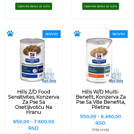
Isporuka danas za sutra
Isporuka danas za sutra
NOVO!
NOVO!
Hills Z/D Food
Hills W/D Multi-
Sensitivites, Konzerva
Benefit, Konzerva Za
Za Pse Sa
Pse Sa Više Benefita,
Osetljivošću Na
Piletina
Hranu
550,00 - 6.490,00
650,00 - 7.600,00
RSD
RSD
Više vrsta