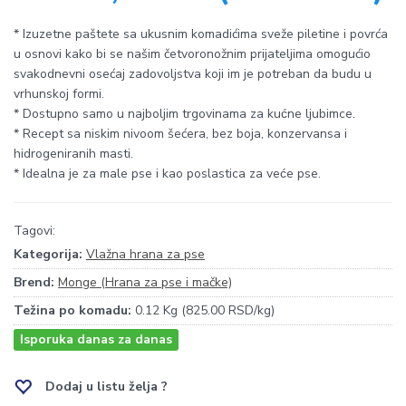
* Izuzetne paštete sa ukusnim komadićima sveže piletine i povrća
u osnovi kako bi se našim četvoronožnim prijateljima omogućio
svakodnevni osećaj zadovoljstva koji im je potreban da budu u
vrhunskoj formi.
* Dostupno samo u najboljim trgovinama za kućne ljubimce.
* Recept sa niskim nivoom šećera, bez boja, konzervansa i
hidrogeniranih masti.
* Idealna je za male pse i kao poslastica za veće pse.
Tagovi:
Kategorija:
Vlažna hrana za pse
Brend:
Monge (Hrana za pse i mačke)
Težina po komadu:
0.12 Kg (825.00 RSD/kg)
Isporuka danas za danas
Dodaj u listu želja ?