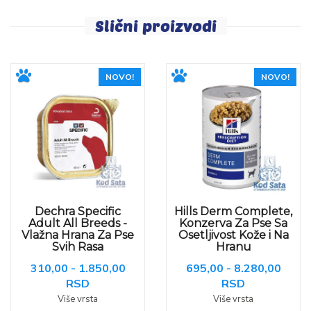
Slični proizvodi
NOVO!
NOVO!
Dechra Specific
Hills Derm Complete,
Adult All Breeds -
Konzerva Za Pse Sa
Vlažna Hrana Za Pse
Osetljivost Kože i Na
Svih Rasa
Hranu
310,00 - 1.850,00
695,00 - 8.280,00
RSD
RSD
Više vrsta
Više vrsta