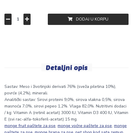
DODAJ U KORPU
Detaljni opis
Sastav: Meso i životinjski derivati 76% (sveža piletina 10%),
povrće (4,2%), minerali.
Analitički sastav: Sirovi proteini 9,0%, sirova vlakna 0,5%, sirova
masnoća 7,0%, sirovi pepeo 1,2%. Vlaga 82,0%. Nutritivni dodaci
/ kg: Vitamin A (retinil acetat) 3000 IU, Vitamin D3 400 IU, Vitamin
E (svi rac-alfa-tokoferil-acetat) 15 mg.
monge fruit paštete za pse
,
monge voćne paštete za pse
,
monge
paštete za pse
,
monge hrana za pse
,
pet shop kod sata zemun
,