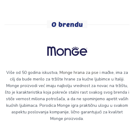
O brendu
Više od 50 godina iskustva,
Monge hrana za pse
i mačke, ima za
cilj da bude merilo za tržište hrane za kućne ljubimce u Italiji.
Monge proizvodi već imaju najbolju vrednost za novac na tržištu,
što je karakteristika koja pokreće stalni rast svakog svog brenda i
stiče vernost miliona potrošača, a da ne spominjemo apetit vaših
kućnih ljubimaca. Porodica Monge igra praktičnu ulogu u svakom
aspektu poslovanja kompanije, lično garantujući za kvalitet
Monge proizvoda.