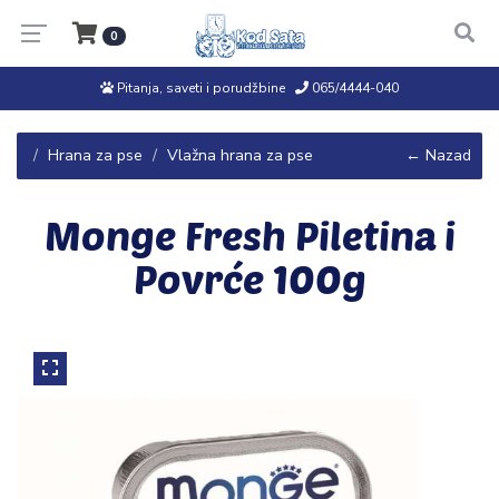
0
Pitanja, saveti i porudžbine
065/4444-040
Hrana za pse
Vlažna hrana za pse
← Nazad
Monge Fresh Piletina i
Povrće 100g