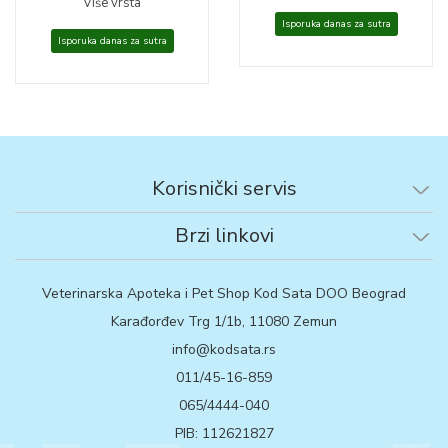
Više vrsta
Isporuka danas za sutra
Isporuka danas za sutra
Korisnički servis
Brzi linkovi
Veterinarska Apoteka i Pet Shop Kod Sata DOO Beograd
Karađorđev Trg 1/1b, 11080 Zemun
info@kodsata.rs
011/45-16-859
065/4444-040
PIB: 112621827