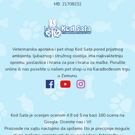
MB: 21708232
Veterinarska apoteka i pet shop Kod Sata pored prijatnog
ambijenta, ljubaznog i stručnog osoblja, ima najkvalitetniju
opremu, poslastice i hrana za pse i hrana za mačke. Poručite
online ili nas posetite u našem pet shop-u na Karađorđevom trgu
u Zemunu.
Kod Sata je ocenjen ocenom 4.8 od 5 na bazi 160 ocena na
Google.
Ocenite nas i Vi!
Proizvode na sajtu nastojimo da opišemo što je preciznije moguće,