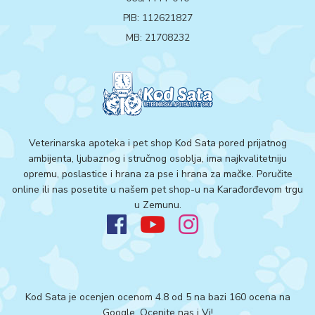
PIB: 112621827
MB: 21708232
Veterinarska apoteka i pet shop Kod Sata pored prijatnog
ambijenta, ljubaznog i stručnog osoblja, ima najkvalitetniju
opremu, poslastice i hrana za pse i hrana za mačke. Poručite
online ili nas posetite u našem pet shop-u na Karađorđevom trgu
u Zemunu.
Kod Sata je ocenjen ocenom 4.8 od 5 na bazi 160 ocena na
Google.
Ocenite nas i Vi!