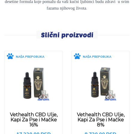
desetine formula koje pomažu da vaši kućni ljubimci budu zdravi u svim
fazama njihovog života.
Slični proizvodi
NAŠA PREPORUKA
NAŠA PREPORUKA
Vethealth CBD Ulje,
Vethealth CBD Ulje,
Kapi Za Pse i Mačke
Kapi Za Pse i Mačke
16%
8%