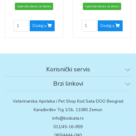
Isporuka danas za danas
Isporuka danas za danas
Dodaj u
Dodaj u
Korisnički servis
Brzi linkovi
Veterinarska Apoteka i Pet Shop Kod Sata DOO Beograd
Karađorđev Trg 1/1b, 11080 Zemun
info@kodsata.rs
011/45-16-859
065/4444-040