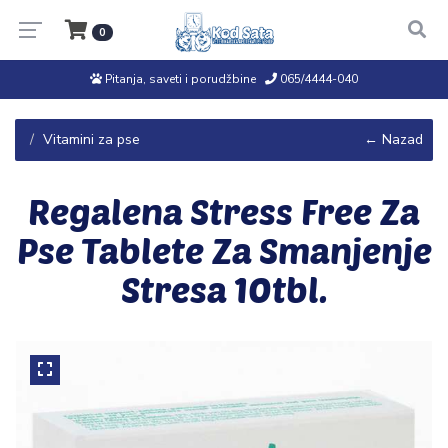
0
Pitanja, saveti i porudžbine
065/4444-040
Vitamini za pse
← Nazad
Regalena Stress Free Za
Pse Tablete Za Smanjenje
Stresa 10tbl.