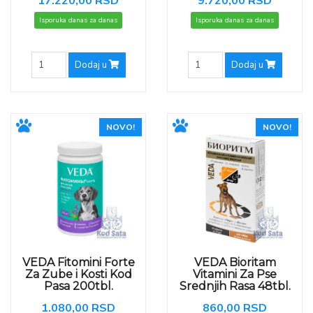
17.220,00 RSD
9.720,00 RSD
Isporuka danas za danas
Isporuka danas za danas
Dodaj u
Dodaj u
NOVO!
NOVO!
VEDA Fitomini Forte
VEDA Bioritam
Za Zube i Kosti Kod
Vitamini Za Pse
Pasa 200tbl.
Srednjih Rasa 48tbl.
1.080,00 RSD
860,00 RSD