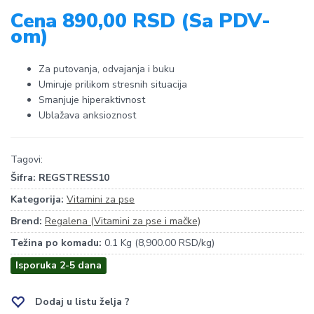
Cena 890,00 RSD (Sa PDV-
om)
Za putovanja, odvajanja i buku
Umiruje prilikom stresnih situacija
Smanjuje hiperaktivnost
Ublažava anksioznost
Tagovi:
Šifra:
REGSTRESS10
Kategorija:
Vitamini za pse
Brend:
Regalena (Vitamini za pse i mačke)
Težina po komadu:
0.1 Kg (8,900.00 RSD/kg)
Isporuka 2-5 dana
Dodaj u listu želja ?