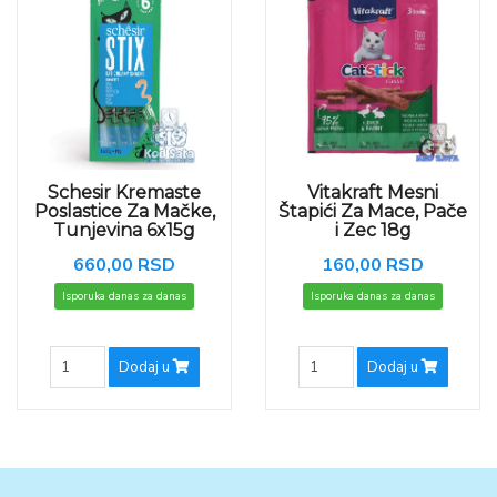
Schesir Kremaste
Vitakraft Mesni
Poslastice Za Mačke,
Štapići Za Mace, Pače
Tunjevina 6x15g
i Zec 18g
660,00 RSD
160,00 RSD
Isporuka danas za danas
Isporuka danas za danas
Dodaj u
Dodaj u