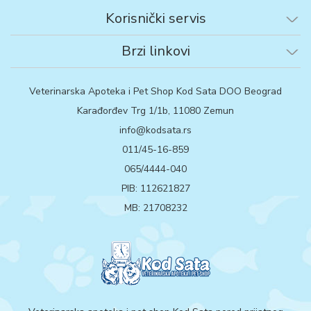
Korisnički servis
Brzi linkovi
Veterinarska Apoteka i Pet Shop Kod Sata DOO Beograd
Karađorđev Trg 1/1b, 11080 Zemun
info@kodsata.rs
011/45-16-859
065/4444-040
PIB: 112621827
MB: 21708232