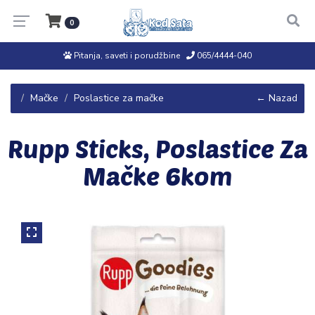
0
Pitanja, saveti i porudžbine
065/4444-040
Mačke
Poslastice za mačke
← Nazad
Rupp Sticks, Poslastice Za
Mačke 6kom