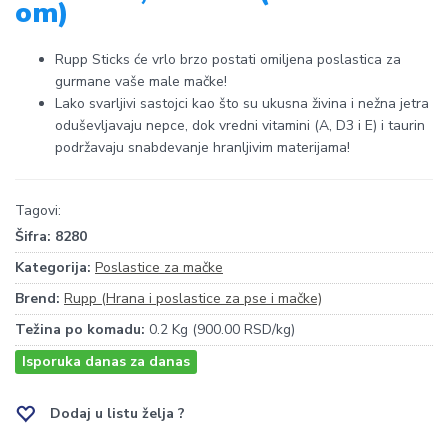
om)
Rupp Sticks će vrlo brzo postati omiljena poslastica za
gurmane vaše male mačke!
Lako svarljivi sastojci kao što su ukusna živina i nežna jetra
oduševljavaju nepce, dok vredni vitamini (A, D3 i E) i taurin
podržavaju snabdevanje hranljivim materijama!
Tagovi:
Šifra:
8280
Kategorija:
Poslastice za mačke
Brend:
Rupp (Hrana i poslastice za pse i mačke)
Težina po komadu:
0.2 Kg (900.00 RSD/kg)
Isporuka danas za danas
Dodaj u listu želja ?