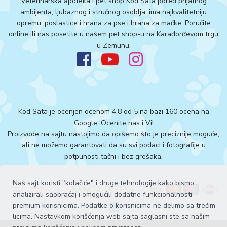
Veterinarska apoteka i pet shop Kod Sata pored prijatnog
ambijenta, ljubaznog i stručnog osoblja, ima najkvalitetniju
opremu, poslastice i hrana za pse i hrana za mačke. Poručite
online ili nas posetite u našem pet shop-u na Karađorđevom trgu
u Zemunu.
Kod Sata je ocenjen ocenom 4.8 od 5 na bazi 160 ocena na
Google.
Ocenite nas i Vi!
Proizvode na sajtu nastojimo da opišemo što je preciznije moguće,
ali ne možemo garantovati da su svi podaci i fotografije u
potpunosti tačni i bez grešaka.
Naš sajt koristi "kolačiće" i druge tehnologije kako bismo
analizirali saobraćaj i omogućili dodatne funkcionalnosti
premium korisnicima. Podatke o korisnicima ne delimo sa trećim
licima. Nastavkom korišćenja web sajta saglasni ste sa našim