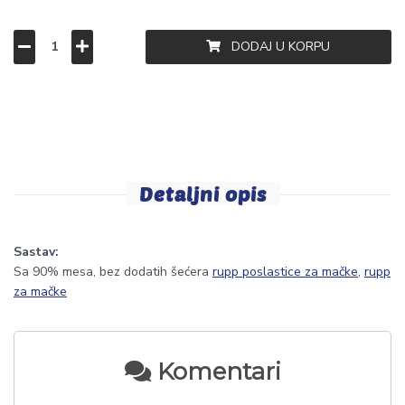
DODAJ U KORPU
Detaljni opis
Sastav:
Sa 90% mesa, bez dodatih šećera
rupp poslastice za mačke
,
rupp
za mačke
Komentari