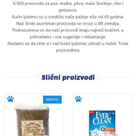
6.500 proizvoda za pse, mačke, ptice, male životinje, ribe i
gmizavce.
Kućni ljubimci su u središtu naše pažnje više od 45 godina.
Naš široki asortiman proizvoda se izvozi u 88 zemalja.
Podrazumeva se da naši proizvodi imaju najveći kvalitet, a
prihvatamo i sve sugestije i reklamacije.
Nadamo se da ćete vi i vaš kućni ljubimac uživati u našim Trixie
proizvodima.
Slični proizvodi
NOVO!