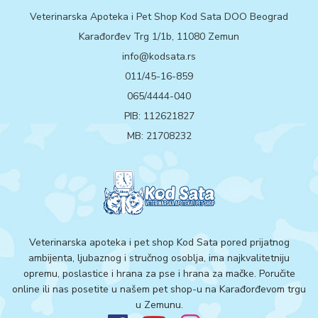
Veterinarska Apoteka i Pet Shop Kod Sata DOO Beograd
Karađorđev Trg 1/1b, 11080 Zemun
info@kodsata.rs
011/45-16-859
065/4444-040
PIB: 112621827
MB: 21708232
Veterinarska apoteka i pet shop Kod Sata pored prijatnog
ambijenta, ljubaznog i stručnog osoblja, ima najkvalitetniju
opremu, poslastice i hrana za pse i hrana za mačke. Poručite
online ili nas posetite u našem pet shop-u na Karađorđevom trgu
u Zemunu.