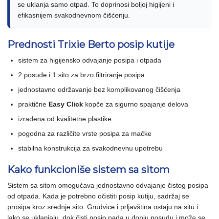
se uklanja samo otpad. To doprinosi boljoj higijeni i
efikasnijem svakodnevnom čišćenju.
Prednosti Trixie Berto posip kutije
sistem za higijensko odvajanje posipa i otpada
2 posude i 1 sito za brzo filtriranje posipa
jednostavno održavanje bez komplikovanog čišćenja
praktične
Easy Click
kopče za sigurno spajanje delova
izrađena od kvalitetne plastike
pogodna za različite vrste posipa za mačke
stabilna konstrukcija za svakodnevnu upotrebu
Kako funkcioniše sistem sa sitom
Sistem sa sitom omogućava jednostavno odvajanje čistog posipa
od otpada. Kada je potrebno očistiti posip kutiju, sadržaj se
prosipa kroz srednje sito. Grudvice i prljavština ostaju na situ i
lako se uklanjaju, dok čisti posip pada u donju posudu i može se