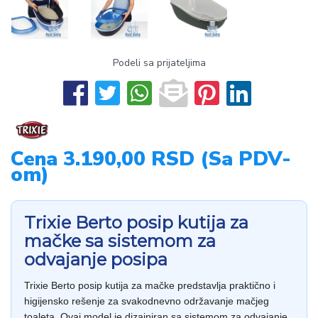
Podeli sa prijateljima
Cena 3.190,00 RSD (Sa PDV-
om)
Trixie Berto posip kutija za
mačke sa sistemom za
odvajanje posipa
Trixie Berto posip kutija za mačke predstavlja praktično i
higijensko rešenje za svakodnevno održavanje mačjeg
toaleta. Ovaj model je dizajniran sa sistemom za odvajanje