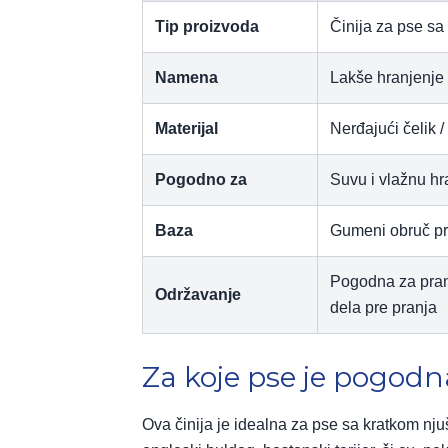
Tip proizvoda
Činija za pse s
Namena
Lakše hranjenje
Materijal
Nerđajući čelik / 
Pogodno za
Suvu i vlažnu h
Baza
Gumeni obruč pro
Pogodna za pran
Održavanje
dela pre pranja
Za koje pse je pogodn
Ova činija je idealna za pse sa kratkom nj