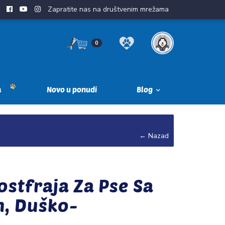
Zapratite nas na društvenim mrežama
0
a
Novo u ponudi
Blog
← Nazad
ostfraja Za Pse Sa
, Duško-