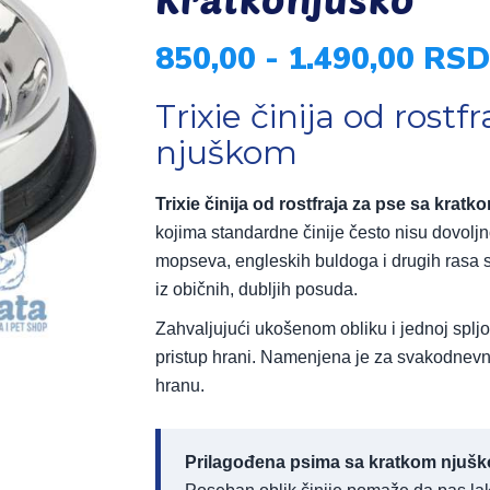
850,00 - 1.490,00 RSD
Trixie činija od rost
njuškom
Trixie činija od rostfraja za pse sa krat
kojima standardne činije često nisu dovoljn
mopseva, engleskih buldoga i drugih rasa
iz običnih, dubljih posuda.
Zahvaljujući ukošenom obliku i jednoj spljo
pristup hrani. Namenjena je za svakodnevno 
hranu.
Prilagođena psima sa kratkom njuš