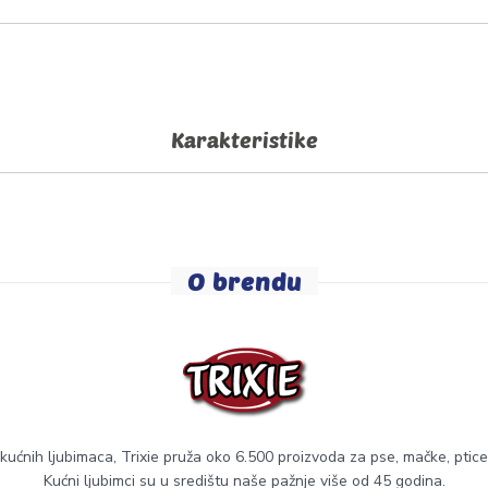
Karakteristike
O brendu
ućnih ljubimaca, Trixie pruža oko 6.500 proizvoda za pse, mačke, ptice,
Kućni ljubimci su u središtu naše pažnje više od 45 godina.