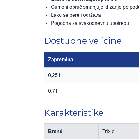
Gumeni obruč smanjuje klizanje po pod
Lako se pere i održava
Pogodna za svakodnevnu upotrebu
Dostupne veličine
Zapremina
0,25 l
0,7 l
Karakteristike
Brend
Trixie