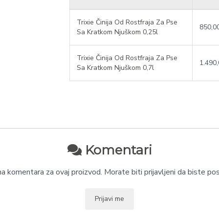
Trixie Činija Od Rostfraja Za Pse
850,0
Sa Kratkom Njuškom 0,25l
Trixie Činija Od Rostfraja Za Pse
1.490
Sa Kratkom Njuškom 0,7l
Komentari
 komentara za ovaj proizvod. Morate biti prijavljeni da biste pos
Prijavi me