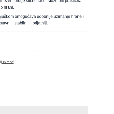
kinezer i druge slične rase. Može biti praktična i
p hrani.
om njuškom omogućava udobnije uzimanje hrane i
ji, stabilniji i prijatniji.
ljubimce)