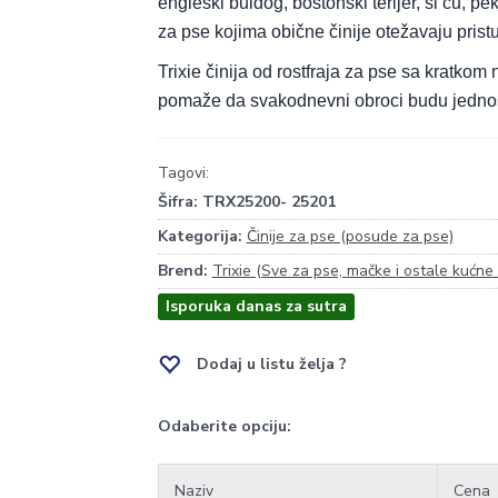
engleski buldog, bostonski terijer, ši cu, pe
za pse kojima obične činije otežavaju pristu
Trixie činija od rostfraja za pse sa kratk
pomaže da svakodnevni obroci budu jednostavni
Tagovi:
Šifra:
TRX25200- 25201
Kategorija:
Činije za pse (posude za pse)
Brend:
Trixie (Sve za pse, mačke i ostale kućne 
Isporuka danas za sutra
Dodaj u listu želja ?
Odaberite opciju:
Naziv
Cena