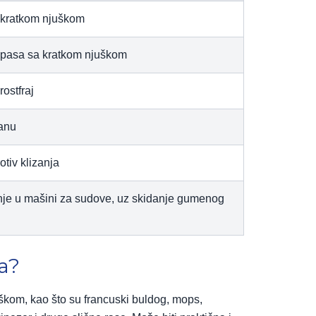
a kratkom njuškom
 pasa sa kratkom njuškom
rostfraj
ranu
tiv klizanja
je u mašini za sudove, uz skidanje gumenog
a?
uškom, kao što su francuski buldog, mops,