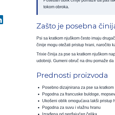
Poseban oblik činije pomaže da pas la
tokom obroka.
Zašto je posebna čini
Psi sa kratkom njuškom često imaju drugači
činije mogu otežati pristup hrani, naročito 
Trixie činija za pse sa kratkom njuškom nap
udobniji. Gumeni obruč na dnu pomaže da č
Prednosti proizvoda
Posebno dizajnirana za pse sa kratkom
Pogodna za francuske buldoge, mopseve
Ukošeni oblik omogućava lakši pristup h
Pogodna za suvu i vlažnu hranu
Izrađena od nerđajućeg čelika