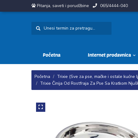
Pitanja, saveti i porudžbine
065/4444-040
Početna
Internet prodavnica
Početna
Trixie (Sve za pse, mačke i ostale kućne l
Trixie Činija Od Rostfraja Za Pse Sa Kratkom Nju