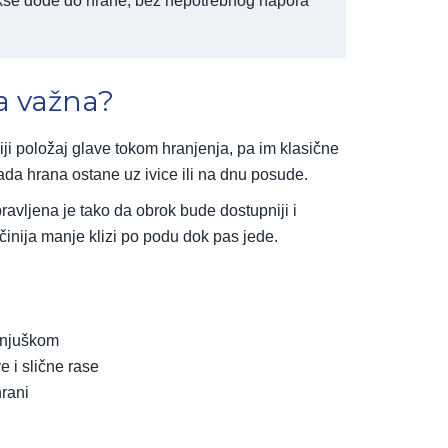
kše dođe do hrane, bez nepotrebnog napora
ja važna?
ji položaj glave tokom hranjenja, pa im klasične
kada hrana ostane uz ivice ili na dnu posude.
ravljena je tako da obrok bude dostupniji i
inija manje klizi po podu dok pas jede.
 njuškom
 i slične rase
rani