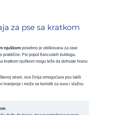
fraja za pse sa kratkom
kom njuškom
posebno je oblikovana za rase
o praktične. Psi poput francuskih buldoga,
 sa kratkom njuškom mogu teže da dohvate hranu
štenoj strani, ova činija omogućava psu lakši
hranjenje i može se koristiti za suvu i vlažnu
kom