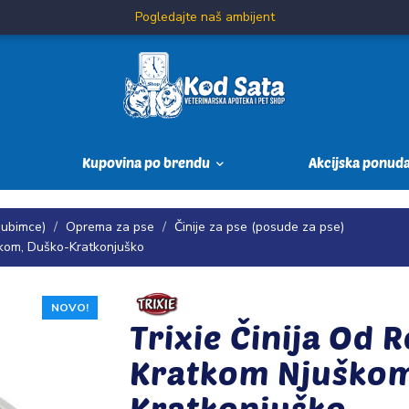
Pogledajte naš ambijent
Kupovina po brendu
Akcijska ponud
jubimce)
Oprema za pse
Činije za pse (posude za pse)
škom, Duško-Kratkonjuško
NOVO!
Trixie Činija Od R
Kratkom Njuškom
Kratkonjuško