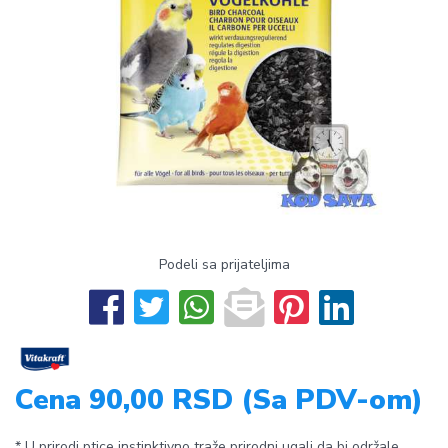
Podeli sa prijateljima
Cena 90,00 RSD (Sa PDV-om)
* U prirodi ptice instinktivno traže prirodni ugalj da bi održale