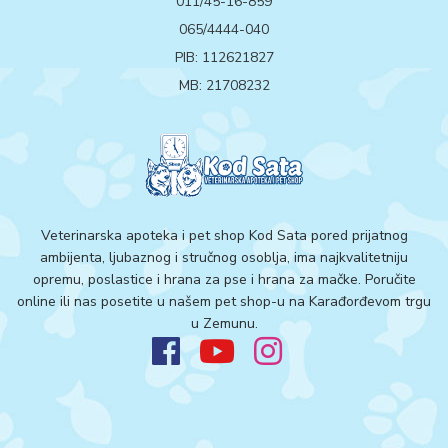
011/45-16-859
065/4444-040
PIB: 112621827
MB: 21708232
Veterinarska apoteka i pet shop Kod Sata pored prijatnog
ambijenta, ljubaznog i stručnog osoblja, ima najkvalitetniju
opremu, poslastice i hrana za pse i hrana za mačke. Poručite
online ili nas posetite u našem pet shop-u na Karađorđevom trgu
u Zemunu.