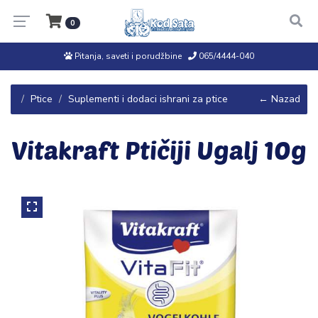
0
Pitanja, saveti i porudžbine
065/4444-040
Ptice
Suplementi i dodaci ishrani za ptice
← Nazad
Vitakraft Ptičiji Ugalj 10g