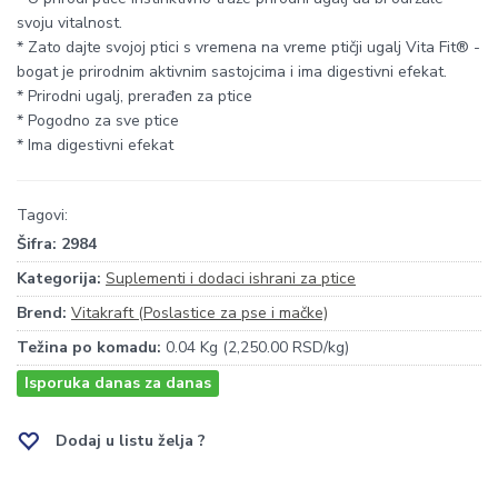
svoju vitalnost.
* Zato dajte svojoj ptici s vremena na vreme ptičji ugalj Vita Fit® -
bogat je prirodnim aktivnim sastojcima i ima digestivni efekat.
* Prirodni ugalj, prerađen za ptice
* Pogodno za sve ptice
* Ima digestivni efekat
Tagovi:
Šifra:
2984
Kategorija:
Suplementi i dodaci ishrani za ptice
Brend:
Vitakraft (Poslastice za pse i mačke)
Težina po komadu:
0.04 Kg (2,250.00 RSD/kg)
Isporuka danas za danas
Dodaj u listu želja ?