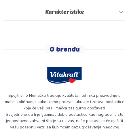
Karakteristike
O brendu
Spojili smo Nemačku tradiciju kvaliteta i tehniku proizvodnje u
malim količinama, kako bismo proizveli ukusne i zdrave poslastice
koje će vaši pas i mačka zasigurno obožavati.
Svejedno je da li je ljubimac dobio poslasticu kao nagradu, ili ste
jednostavno zahvalni što je tu uz vas, naše poslastice će ojačati
vašu posebnu vezu sa ljubimcem bez ugrožavanja njegovog