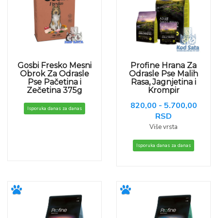
Gosbi Fresko Mesni
Profine Hrana Za
Obrok Za Odrasle
Odrasle Pse Malih
Pse Pačetina i
Rasa, Jagnjetina i
Zečetina 375g
Krompir
820,00 - 5.700,00
Isporuka danas za danas
RSD
Više vrsta
Isporuka danas za danas