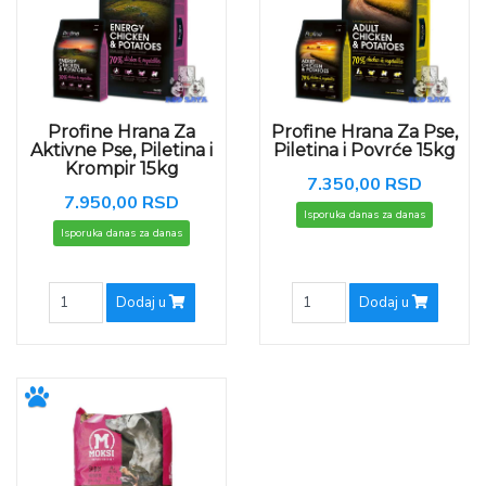
Profine Hrana Za
Profine Hrana Za Pse,
Aktivne Pse, Piletina i
Piletina i Povrće 15kg
Krompir 15kg
7.350,00 RSD
7.950,00 RSD
Isporuka danas za danas
Isporuka danas za danas
Dodaj u
Dodaj u