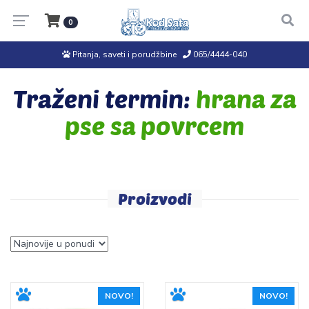
0
Pitanja, saveti i porudžbine
065/4444-040
Traženi termin:
hrana za
pse sa povrcem
Proizvodi
NOVO!
NOVO!