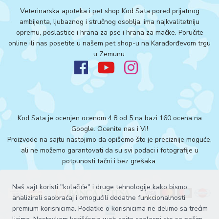
Veterinarska apoteka i pet shop Kod Sata pored prijatnog
ambijenta, ljubaznog i stručnog osoblja, ima najkvalitetniju
opremu, poslastice i hrana za pse i hrana za mačke. Poručite
online ili nas posetite u našem pet shop-u na Karađorđevom trgu
u Zemunu.
Kod Sata je ocenjen ocenom 4.8 od 5 na bazi 160 ocena na
Google.
Ocenite nas i Vi!
Proizvode na sajtu nastojimo da opišemo što je preciznije moguće,
ali ne možemo garantovati da su svi podaci i fotografije u
potpunosti tačni i bez grešaka.
Naš sajt koristi "kolačiće" i druge tehnologije kako bismo
analizirali saobraćaj i omogućili dodatne funkcionalnosti
premium korisnicima. Podatke o korisnicima ne delimo sa trećim