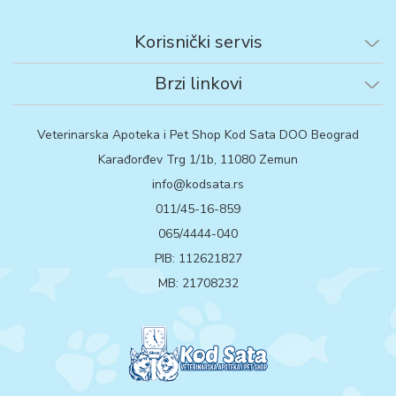
Korisnički servis
Brzi linkovi
Veterinarska Apoteka i Pet Shop Kod Sata DOO Beograd
Karađorđev Trg 1/1b, 11080 Zemun
info@kodsata.rs
011/45-16-859
065/4444-040
PIB: 112621827
MB: 21708232