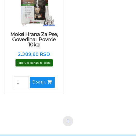
Moksi Hrana Za Pse,
Govedina i Povrće
10kg
2.389,60 RSD
Isporuka danas za sutra
Dodaj u
1