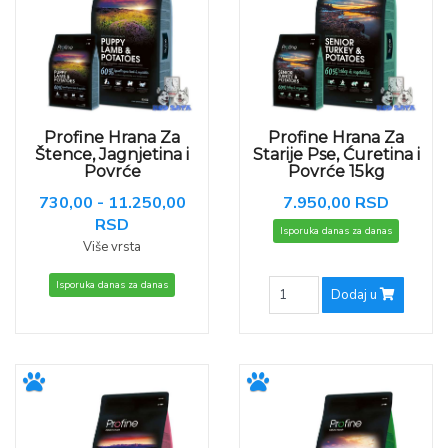
Profine Hrana Za
Profine Hrana Za
Štence, Jagnjetina i
Starije Pse, Ćuretina i
Povrće
Povrće 15kg
730,00 - 11.250,00
7.950,00 RSD
RSD
Isporuka danas za danas
Više vrsta
Isporuka danas za danas
Dodaj u