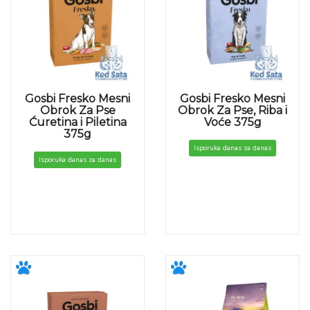
Gosbi Fresko Mesni
Gosbi Fresko Mesni
Obrok Za Pse
Obrok Za Pse, Riba i
Ćuretina i Piletina
Voće 375g
375g
Isporuka danas za danas
Isporuka danas za danas