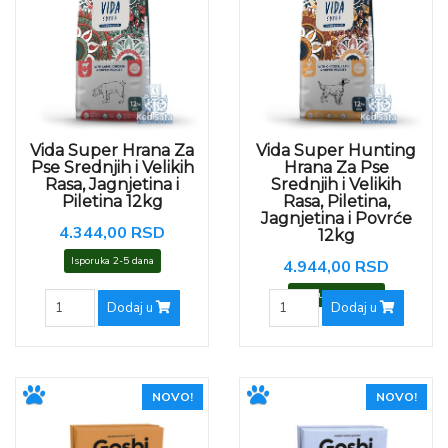
Vida Super Hrana Za
Vida Super Hunting
Pse Srednjih i Velikih
Hrana Za Pse
Rasa, Jagnjetina i
Srednjih i Velikih
Piletina 12kg
Rasa, Piletina,
Jagnjetina i Povrće
4.344,00 RSD
12kg
Isporuka 2-5 dana
4.944,00 RSD
Isporuka 2-5 dana
Dodaj u
Dodaj u
NOVO!
NOVO!