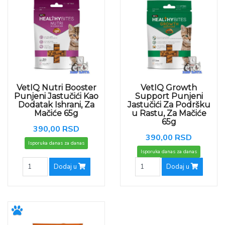
VetIQ Nutri Booster
VetIQ Growth
Punjeni Jastučići Kao
Support Punjeni
Dodatak Ishrani, Za
Jastučići Za Podršku
Mačiće 65g
u Rastu, Za Mačiće
65g
390,00 RSD
390,00 RSD
Isporuka danas za danas
Isporuka danas za danas
Dodaj u
Dodaj u