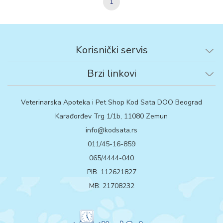
1
Korisnički servis
Brzi linkovi
Veterinarska Apoteka i Pet Shop Kod Sata DOO Beograd
Karađorđev Trg 1/1b, 11080 Zemun
info@kodsata.rs
011/45-16-859
065/4444-040
PIB: 112621827
MB: 21708232