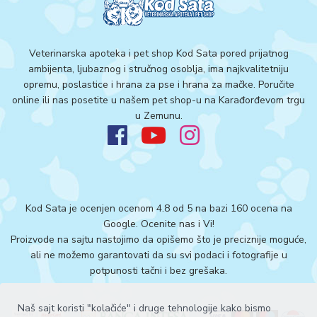
Veterinarska apoteka i pet shop Kod Sata pored prijatnog
ambijenta, ljubaznog i stručnog osoblja, ima najkvalitetniju
opremu, poslastice i hrana za pse i hrana za mačke. Poručite
online ili nas posetite u našem pet shop-u na Karađorđevom trgu
u Zemunu.
Kod Sata je ocenjen ocenom 4.8 od 5 na bazi 160 ocena na
Google.
Ocenite nas i Vi!
Proizvode na sajtu nastojimo da opišemo što je preciznije moguće,
ali ne možemo garantovati da su svi podaci i fotografije u
potpunosti tačni i bez grešaka.
Naš sajt koristi "kolačiće" i druge tehnologije kako bismo