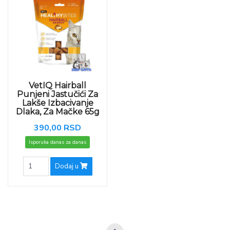
VetIQ Hairball
Punjeni Jastučići Za
Lakše Izbacivanje
Dlaka, Za Mačke 65g
390,00 RSD
Isporuka danas za danas
Dodaj u