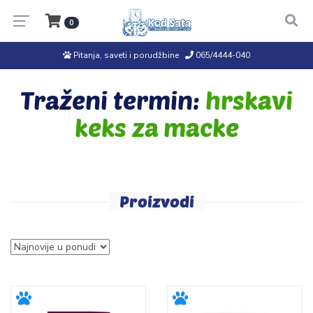
0
Pitanja, saveti i porudžbine
065/4444-040
Traženi termin:
hrskavi
keks za macke
Proizvodi