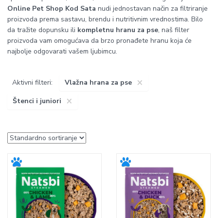
Online Pet Shop Kod Sata
nudi jednostavan način za filtriranje
proizvoda prema sastavu, brendu i nutritivnim vrednostima. Bilo
da tražite dopunsku ili
kompletnu hranu za pse
, naš filter
proizvoda vam omogućava da brzo pronađete hranu koja će
najbolje odgovarati vašem ljubimcu.
×
Aktivni filteri:
Vlažna hrana za pse
×
Štenci i juniori