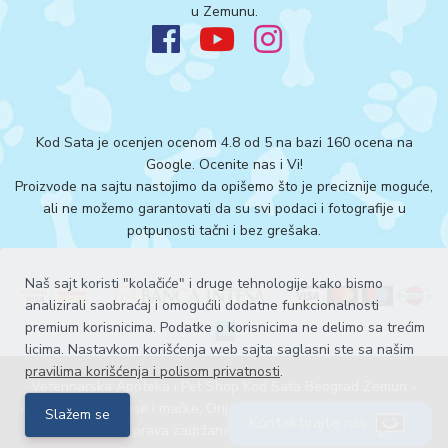
u Zemunu.
Kod Sata je ocenjen ocenom 4.8 od 5 na bazi 160 ocena na
Google.
Ocenite nas i Vi!
Proizvode na sajtu nastojimo da opišemo što je preciznije moguće,
ali ne možemo garantovati da su svi podaci i fotografije u
potpunosti tačni i bez grešaka.
Naš sajt koristi "kolačiće" i druge tehnologije kako bismo
analizirali saobraćaj i omogućili dodatne funkcionalnosti
premium korisnicima. Podatke o korisnicima ne delimo sa trećim
licima. Nastavkom korišćenja web sajta saglasni ste sa našim
pravilima korišćenja i polisom privatnosti
.
Veterinarska Apoteka i Pet Shop Kod Sata Beograd Zemun -
Acana hrana za pse i mačke, Orijen hrana za pse i mačke ©. Sva
Slažem se
Kontaktirajte nas
prava zadržana 2026
Explicit