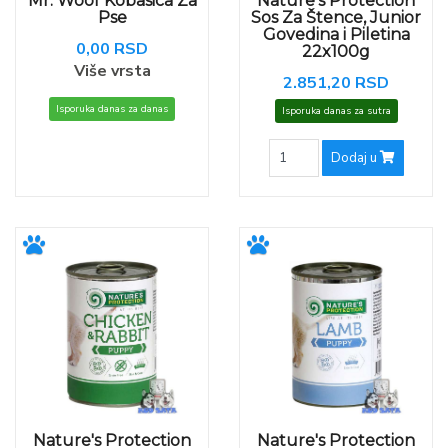
Mr. Woof Kobasica Za
Nature's Protection
Pse
Sos Za Štence, Junior
Govedina i Piletina
0,00 RSD
22x100g
Više vrsta
2.851,20 RSD
Isporuka danas za danas
Isporuka danas za sutra
Dodaj u
Nature's Protection
Nature's Protection