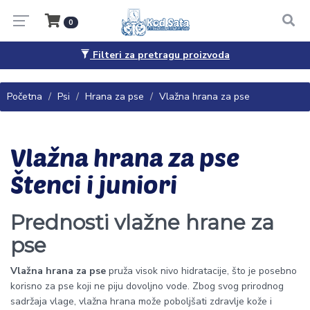
0
Filteri za pretragu proizvoda
Pitanja, saveti i porudžbine
065/4444-040
Početna
Psi
Hrana za pse
Vlažna hrana za pse
Vlažna hrana za pse
Štenci i juniori
Prednosti vlažne hrane za
pse
Vlažna hrana za pse
pruža visok nivo hidratacije, što je posebno
korisno za pse koji ne piju dovoljno vode. Zbog svog prirodnog
sadržaja vlage, vlažna hrana može poboljšati zdravlje kože i