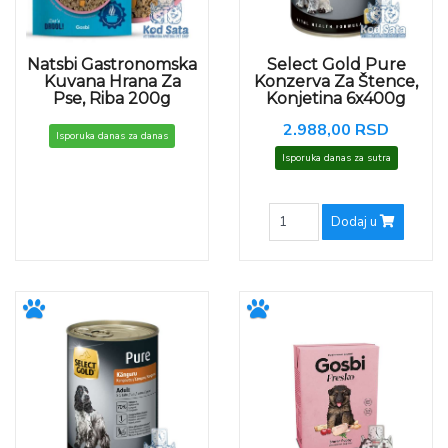
Natsbi Gastronomska
Select Gold Pure
Kuvana Hrana Za
Konzerva Za Štence,
Pse, Riba 200g
Konjetina 6x400g
2.988,00 RSD
Isporuka danas za danas
Isporuka danas za sutra
Dodaj u