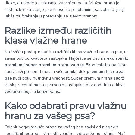
dlake, a takođe je i ukusnija za većinu pasa. Vlažna hrana je
često izbor za starije pse ili pse sa problemima sa zubima, jer je
lakša za žvakanje u poređenju sa suvom hranom.
Razlike između različitih
klasa vlažne hrane
Na tržištu postoji nekoliko različitih klasa vlažne hrane za pse, u
zavisnosti od kvaliteta sastojaka. Najčešće se deli na
ekonomik,
premium i super premium hranu za pse
. Ekonomik hrana često
sadrži niži procenat mesa i više punila, dok
premium hrana za
pse
nudi bolju nutritivnu vrednost. Super premium hrana sadrži
visok procenat mesa i prirodnih sastojaka, bez dodatnih aditiva,
veštačkih boja ili konzervansa.
Kako odabrati pravu vlažnu
hranu za vašeg psa?
Odabir odgovarajuće hrane za vašeg psa zavisi od njegovih
specifičnih potreba, starosti, veličine i zdravstvenog stanja. Naš