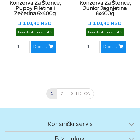
Konzerva Za Štence,
Konzerva Za Štence,
Puppy Piletina i
Junior Jagnjetina
Zečetina 6x400g
6x400g
3.110,40 RSD
3.110,40 RSD
Isporuka danas za sutra
Isporuka danas za sutra
Dodaj u
Dodaj u
1
2
SLEDEĆA
Korisnički servis
Brzi linkovi