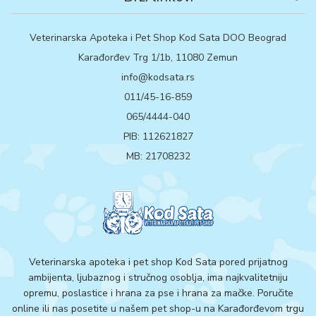
Veterinarska Apoteka i Pet Shop Kod Sata DOO Beograd
Karađorđev Trg 1/1b, 11080 Zemun
info@kodsata.rs
011/45-16-859
065/4444-040
PIB: 112621827
MB: 21708232
Veterinarska apoteka i pet shop Kod Sata pored prijatnog
ambijenta, ljubaznog i stručnog osoblja, ima najkvalitetniju
opremu, poslastice i hrana za pse i hrana za mačke. Poručite
online ili nas posetite u našem pet shop-u na Karađorđevom trgu