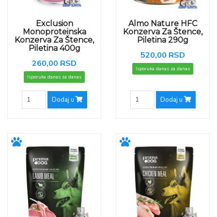
Exclusion
Almo Nature HFC
Monoproteinska
Konzerva Za Štence,
Konzerva Za Štence,
Piletina 290g
Piletina 400g
520,00 RSD
260,00 RSD
Isporuka danas za danas
Isporuka danas za danas
Dodaj u
Dodaj u