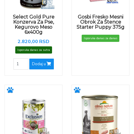
Select Gold Pure
Gosbi Fresko Mesni
Konzerva Za Pse,
Obrok Za Štence
Kegurovo Meso
Starter Puppy 375g
6x400g
Isporuka danas za danas
2.820,00 RSD
Isporuka danas za sutra
Dodaj u