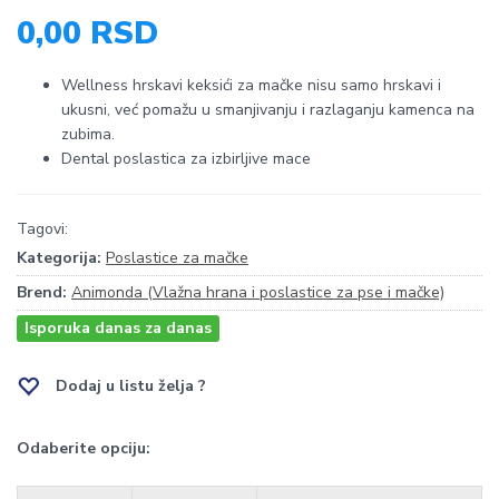
0,00 RSD
Wellness hrskavi keksići za mačke nisu samo hrskavi i
ukusni, već pomažu u smanjivanju i razlaganju kamenca na
zubima.
Dental poslastica za izbirljive mace
Tagovi:
Kategorija:
Poslastice za mačke
Brend:
Animonda (Vlažna hrana i poslastice za pse i mačke)
Isporuka danas za danas
Dodaj u listu želja ?
Odaberite opciju: