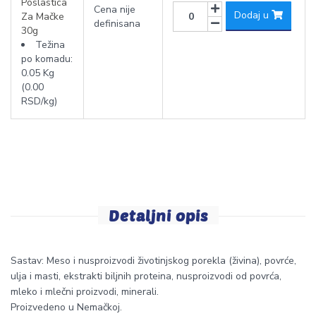
Poslastica
Cena nije
Dodaj u
Za Mačke
definisana
30g
Težina
po komadu:
0.05 Kg
(0.00
RSD/kg)
Detaljni opis
Sastav: Meso i nusproizvodi životinjskog porekla (živina), povrće,
ulja i masti, ekstrakti biljnih proteina, nusproizvodi od povrća,
mleko i mlečni proizvodi, minerali.
Proizvedeno u Nemačkoj.