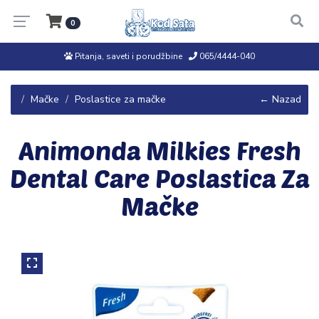
0
Pitanja, saveti i porudžbine
065/4444-040
Mačke
Poslastice za mačke
← Nazad
Animonda Milkies Fresh
Dental Care Poslastica Za
Mačke