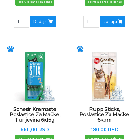
Isporuka danas za danas
Isporuka danas za danas
Dodaj u
Dodaj u
Schesir Kremaste
Rupp Sticks,
Poslastice Za Mačke,
Poslastice Za Mačke
Tunjevina 6x15g
6kom
660,00 RSD
180,00 RSD
Isporuka danas za danas
Isporuka danas za danas