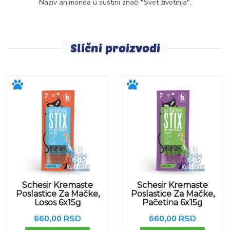
Naziv animonda u suštini znači "Svet životinja".
Slični proizvodi
Schesir Kremaste
Schesir Kremaste
Poslastice Za Mačke,
Poslastice Za Mačke,
Losos 6x15g
Pačetina 6x15g
660,00 RSD
660,00 RSD