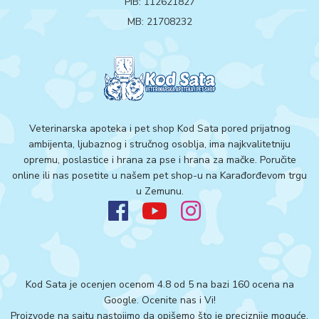
PIB: 112621827
MB: 21708232
Veterinarska apoteka i pet shop Kod Sata pored prijatnog
ambijenta, ljubaznog i stručnog osoblja, ima najkvalitetniju
opremu, poslastice i hrana za pse i hrana za mačke. Poručite
online ili nas posetite u našem pet shop-u na Karađorđevom trgu
u Zemunu.
Kod Sata je ocenjen ocenom 4.8 od 5 na bazi 160 ocena na
Google.
Ocenite nas i Vi!
Proizvode na sajtu nastojimo da opišemo što je preciznije moguće,