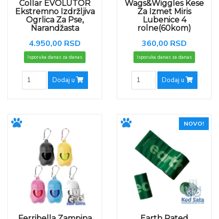
Collar EVOLUTOR
Wags&Wiggles Kese
Ekstremno Izdržljiva
Za Izmet Miris
Ogrlica Za Pse,
Lubenice 4
Narandžasta
rolne(60kom)
4.950,00 RSD
360,00 RSD
Isporuka danas za danas
Isporuka danas za danas
Dodaj u
Dodaj u
NOVO!
Ferribella Zampina
Earth Rated