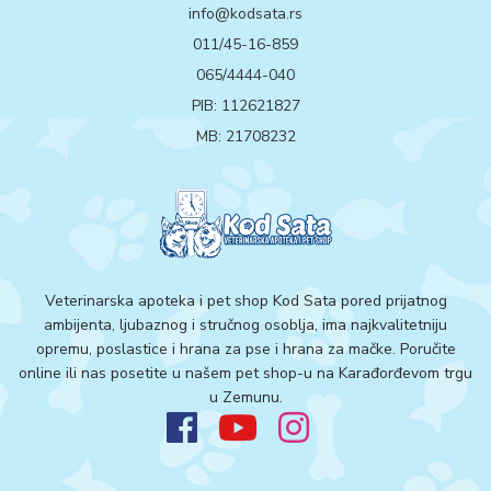
info@kodsata.rs
011/45-16-859
065/4444-040
PIB: 112621827
MB: 21708232
Veterinarska apoteka i pet shop Kod Sata pored prijatnog
ambijenta, ljubaznog i stručnog osoblja, ima najkvalitetniju
opremu, poslastice i hrana za pse i hrana za mačke. Poručite
online ili nas posetite u našem pet shop-u na Karađorđevom trgu
u Zemunu.