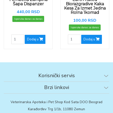
Šapa Dispanzer
Biorazgradive Kaka
Kesa Za Izmet Jedna
440,00 RSD
Rolna 1komad
Isporuka danas za danas
100,00 RSD
Isporuka danas za danas
Dodaj u
Dodaj u
Korisnički servis
Brzi linkovi
Veterinarska Apoteka i Pet Shop Kod Sata DOO Beograd
Karađorđev Trg 1/1b, 11080 Zemun