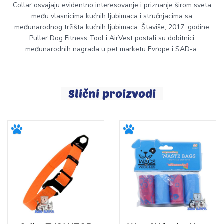
Collar osvajaju evidentno interesovanje i priznanje širom sveta
među vlasnicima kućnih ljubimaca i stručnjacima sa
međunarodnog tržišta kućnih ljubimaca. Štaviše, 2017. godine
Puller Dog Fitness Tool i AirVest postali su dobitnici
međunarodnih nagrada u pet marketu Evrope i SAD-a.
Slični proizvodi