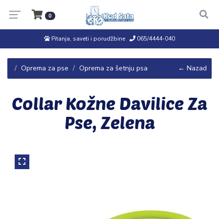
0
Pitanja, saveti i porudžbine
065/4444-040
Oprema za pse
Oprema za šetnju psa
← Nazad
Collar Kožne Davilice Za
Pse, Zelena