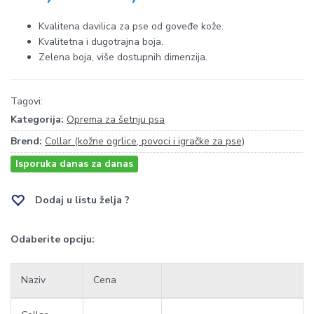
Kvalitena davilica za pse od goveđe kože.
Kvalitetna i dugotrajna boja.
Zelena boja, više dostupnih dimenzija.
Tagovi:
Kategorija:
Oprema za šetnju psa
Brend:
Collar (kožne ogrlice, povoci i igračke za pse)
Isporuka danas za danas
Dodaj u listu želja ?
Odaberite opciju:
Naziv
Cena