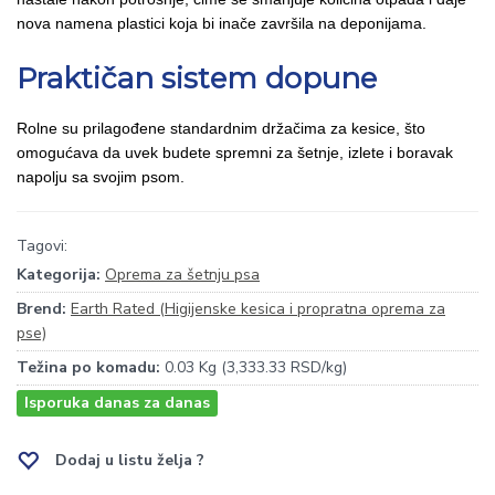
nova namena plastici koja bi inače završila na deponijama.
Praktičan sistem dopune
Rolne su prilagođene standardnim držačima za kesice, što
omogućava da uvek budete spremni za šetnje, izlete i boravak
napolju sa svojim psom.
Tagovi:
Kategorija:
Oprema za šetnju psa
Brend:
Earth Rated (Higijenske kesica i propratna oprema za
pse)
Težina po komadu:
0.03 Kg (3,333.33 RSD/kg)
Isporuka danas za danas
Dodaj u listu želja ?