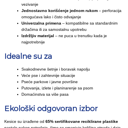
vezivanje
Jednostavno korišćenje jednom rukom
– perforacija
omogućava lako i čisto odvajanje
Univerzalna primena
– kompatibilne sa standardnim
držačima ili za samostalnu upotrebu
Izdržljiv materijal
– ne puca u trenutku kada je
najpotrebnije
Idealne su za
Svakodnevne šetnje i boravak napolju
Veće pse i zahtevnije situacije
Pseće parkove i javne površine
Putovanja, izlete i planinarenje sa psom
Domaćinstva sa više pasa
Ekološki odgovoran izbor
Kesice su izrađene od
65% sertifikovane reciklirane plastike
nastale nakon potrošnje, čime se smanjuje količina otpada i daje