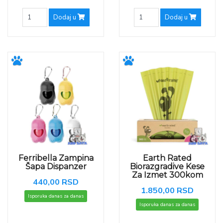
Dodaj u
Dodaj u
Ferribella Zampina
Earth Rated
Šapa Dispanzer
Biorazgradive Kese
Za Izmet 300kom
440,00 RSD
1.850,00 RSD
Isporuka danas za danas
Isporuka danas za danas