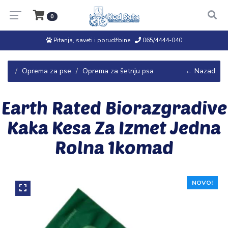
0
Pitanja, saveti i porudžbine
065/4444-040
Oprema za pse
Oprema za šetnju psa
← Nazad
Earth Rated Biorazgradive
Kaka Kesa Za Izmet Jedna
Rolna 1komad
NOVO!