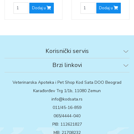
Dodaj u
Dodaj u
Korisnički servis
Brzi linkovi
Veterinarska Apoteka i Pet Shop Kod Sata DOO Beograd
Karađorđev Trg 1/1b, 11080 Zemun
info@kodsata.rs
011/45-16-859
065/4444-040
PIB: 112621827
MB: 21708232