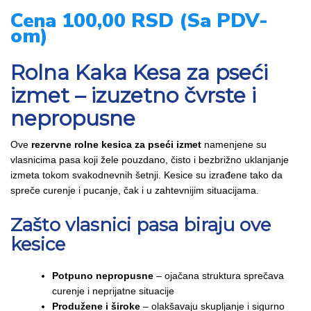
Cena 100,00 RSD (Sa PDV-
om)
Rolna Kaka Kesa za pseći
izmet – izuzetno čvrste i
nepropusne
Ove
rezervne rolne kesica za pseći izmet
namenjene su
vlasnicima pasa koji žele pouzdano, čisto i bezbrižno uklanjanje
izmeta tokom svakodnevnih šetnji. Kesice su izrađene tako da
spreče curenje i pucanje, čak i u zahtevnijim situacijama.
Zašto vlasnici pasa biraju ove
kesice
Potpuno nepropusne
– ojačana struktura sprečava
curenje i neprijatne situacije
Produžene i široke
– olakšavaju skupljanje i sigurno