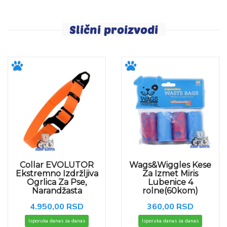
Slični proizvodi
Collar EVOLUTOR
Wags&Wiggles Kese
Ekstremno Izdržljiva
Za Izmet Miris
Ogrlica Za Pse,
Lubenice 4
Narandžasta
rolne(60kom)
4.950,00 RSD
360,00 RSD
Isporuka danas za danas
Isporuka danas za danas