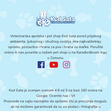
Veterinarska apoteka i pet shop Kod Sata pored prijatnog
ambijenta, ljubaznog i stručnog osoblja, ima najkvalitetniju
opremu, poslastice i hrana za pse i hrana za mačke. Poručite
online ili nas posetite u našem pet shop-u na Karađorđevom trgu
u Zemunu.
Kod Sata je ocenjen ocenom 4.8 od 5 na bazi 160 ocena na
Google.
Ocenite nas i Vi!
Proizvode na sajtu nastojimo da opišemo što je preciznije moguće,
ali ne možemo garantovati da su svi podaci i fotografije u