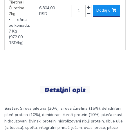
Piletina i
Ćuretina
6.804,00
Dodaj u
7kg
RSD
Težina
po komadu:
7 Kg
(972.00
RSD/kg)
Detaljni opis
Sastav:
Sirova piletina (20%), sirova ćuretina (16%), dehidrirani
pileći protein (10%), dehidrirani ćureći protein (10%), pileća mast,
hidrolizovani živinski protein, hidrolizovani riblji protein, riblje ulje
(iz lososa), spelta, integralni pirinač, ječam, ovas, proso, pileće