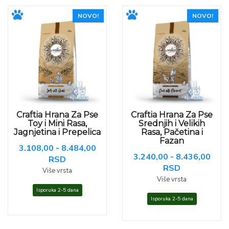
NOVO!
NOVO!
Craftia Hrana Za Pse
Craftia Hrana Za Pse
Toy i Mini Rasa,
Srednjih i Velikih
Jagnjetina i Prepelica
Rasa, Pačetina i
Fazan
3.108,00 - 8.484,00
3.240,00 - 8.436,00
RSD
RSD
Više vrsta
Više vrsta
Isporuka 2-5 dana
Isporuka 2-5 dana