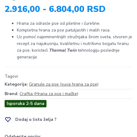
2.916,00 - 6.804,00 RSD
Hrana za odrasle pse od piletine i ćuretine.
Kompletna hrana za pse patuljastih i malih rasa.
Uz pomoć najeminentnijih stručnjaka širom sveta, stvoren je
recept za najukusniju, kvalitetnu i nutritivno bogatu hranu
za pse, koristeći
Thermal Twin
tehnologiju poslednje
generacije.
Tagovi:
Kategorija:
Granule za pse (suva hrana za pse)
Brend:
Craftia (Hrana za pse i mačke)
Isporuka 2-5 dana
Dodaj u listu želja ?
Odaberite opciju: