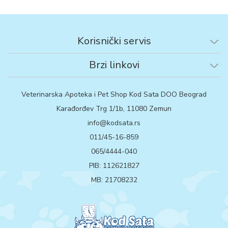
Korisnički servis
Brzi linkovi
Veterinarska Apoteka i Pet Shop Kod Sata DOO Beograd
Karađorđev Trg 1/1b, 11080 Zemun
info@kodsata.rs
011/45-16-859
065/4444-040
PIB: 112621827
MB: 21708232