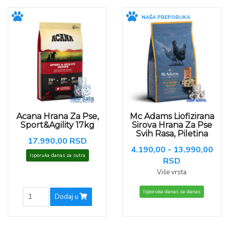
NAŠA PREPORUKA
Acana Hrana Za Pse,
Mc Adams Liofizirana
Sport&Agility 17kg
Sirova Hrana Za Pse
Svih Rasa, Piletina
17.990,00 RSD
4.190,00 - 13.990,00
Isporuka danas za sutra
RSD
Više vrsta
Isporuka danas za danas
Dodaj u