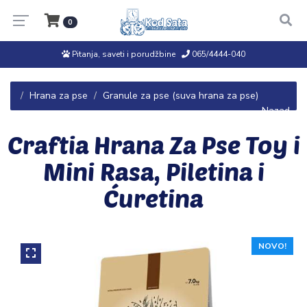
0
Pitanja, saveti i porudžbine
065/4444-040
Hrana za pse
Granule za pse (suva hrana za pse)
← Nazad
Craftia Hrana Za Pse Toy i
Mini Rasa, Piletina i
Ćuretina
NOVO!