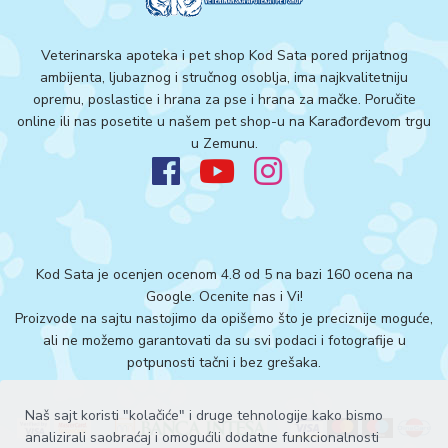
Veterinarska apoteka i pet shop Kod Sata pored prijatnog
ambijenta, ljubaznog i stručnog osoblja, ima najkvalitetniju
opremu, poslastice i hrana za pse i hrana za mačke. Poručite
online ili nas posetite u našem pet shop-u na Karađorđevom trgu
u Zemunu.
Kod Sata je ocenjen ocenom 4.8 od 5 na bazi 160 ocena na
Google.
Ocenite nas i Vi!
Proizvode na sajtu nastojimo da opišemo što je preciznije moguće,
ali ne možemo garantovati da su svi podaci i fotografije u
potpunosti tačni i bez grešaka.
Naš sajt koristi "kolačiće" i druge tehnologije kako bismo
analizirali saobraćaj i omogućili dodatne funkcionalnosti