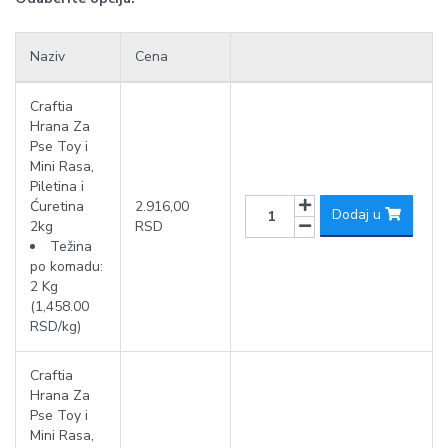
Naziv
Cena
Craftia
Hrana Za
Pse Toy i
Mini Rasa,
Piletina i
Ćuretina
2.916,00
Dodaj u
2kg
RSD
Težina
po komadu:
2 Kg
(1,458.00
RSD/kg)
Craftia
Hrana Za
Pse Toy i
Mini Rasa,