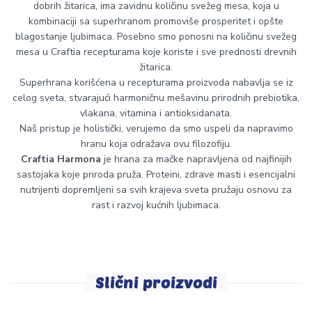
dobrih žitarica, ima zavidnu količinu svežeg mesa, koja u
kombinaciji sa superhranom promoviše prosperitet i opšte
blagostanje ljubimaca. Posebno smo ponosni na količinu svežeg
mesa u Craftia recepturama koje koriste i sve prednosti drevnih
žitarica.
Superhrana korišćena u recepturama proizvoda nabavlja se iz
celog sveta, stvarajući harmoničnu mešavinu prirodnih prebiotika,
vlakana, vitamina i antioksidanata.
Naš pristup je holistički, verujemo da smo uspeli da napravimo
hranu koja odražava ovu filozofiju.
Craftia Harmona
je hrana za mačke napravljena od najfinijih
sastojaka koje priroda pruža. Proteini, zdrave masti i esencijalni
nutrijenti dopremljeni sa svih krajeva sveta pružaju osnovu za
rast i razvoj kućnih ljubimaca.
Slični proizvodi