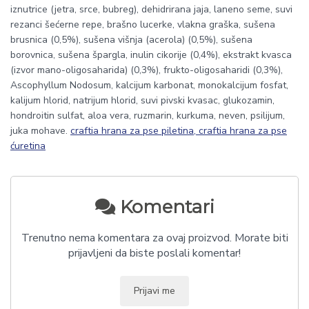
iznutrice (jetra, srce, bubreg), dehidrirana jaja, laneno seme, suvi
rezanci šećerne repe, brašno lucerke, vlakna graška, sušena
brusnica (0,5%), sušena višnja (acerola) (0,5%), sušena
borovnica, sušena špargla, inulin cikorije (0,4%), ekstrakt kvasca
(izvor mano-oligosaharida) (0,3%), frukto-oligosaharidi (0,3%),
Ascophyllum Nodosum, kalcijum karbonat, monokalcijum fosfat,
kalijum hlorid, natrijum hlorid, suvi pivski kvasac, glukozamin,
hondroitin sulfat, aloa vera, ruzmarin, kurkuma, neven, psilijum,
juka mohave.
craftia hrana za pse piletina, craftia hrana za pse
ćuretina
Komentari
Trenutno nema komentara za ovaj proizvod. Morate biti
prijavljeni da biste poslali komentar!
Prijavi me