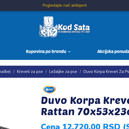
Pogledajte naš ambijent
Kupovina po brendu
Akcijska ponud
mačke)
Kreveti za pse
Ležaljke za pse
Duvo Korpa Krevet Za P
Duvo Korpa Kreve
Rattan 70x53x2
Cena 12.720,00 RSD 