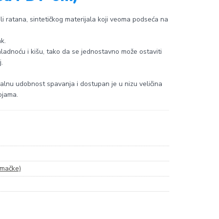
i ratana, sintetičkog materijala koji veoma podseća na
k.
 hladnoću i kišu, tako da se jednostavno može ostaviti
.
lnu udobnost spavanja i dostupan je u nizu veličina
ojama.
 mačke)