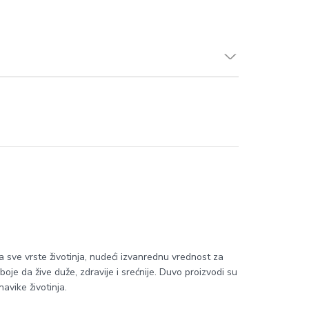
 sve vrste životinja, nudeći izvanrednu vrednost za
je da žive duže, zdravije i srećnije. Duvo proizvodi su
avike životinja.