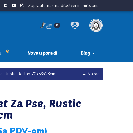
Zapratite nas na društvenim mrežama
0
a
Novo u ponudi
Blog
se, Rustic Rattan 70x53x23cm
← Nazad
t Za Pse, Rustic
3cm
(Sa PDV-om)