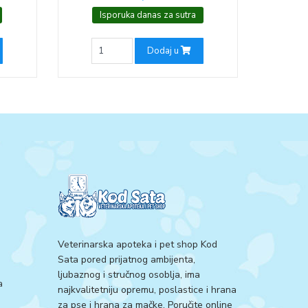
Isporuka danas za sutra
Dodaj u
Veterinarska apoteka i pet shop Kod
Sata pored prijatnog ambijenta,
ljubaznog i stručnog osoblja, ima
a
najkvalitetniju opremu, poslastice i hrana
za pse i hrana za mačke. Poručite online