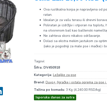
Ova rustikalna korpa je napravljena od pol
ratan.
Idealan je za vašu terasu ili dnevni borava
Poliratan je izdržljiv i otporan na toplotu,
na otvorenom baš kao baštenski nameštaj
Ne zahteva skoro nikakvo održavanje.
Dolazi sa ekstra mekim jastukom za optima
(iako je pogodniji za male pse i mačke) i b
Tagovi:
Šifra:
DV450918
Kategorija:
Ležaljke za pse
Brend:
Duvo+ (Igračke i ostala oprema za pse i
Težina po komadu:
3 Kg (4,240.00 RSD/kg)
Isporuka danas za sutra