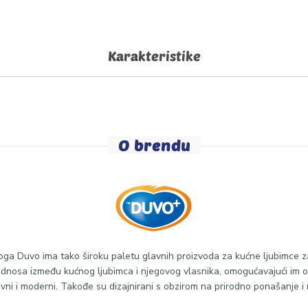
Karakteristike
O brendu
ga Duvo ima tako široku paletu glavnih proizvoda za kućne ljubimce za
nosa između kućnog ljubimca i njegovog vlasnika, omogućavajući im obo
avni i moderni. Takođe su dizajnirani s obzirom na prirodno ponašanje i n