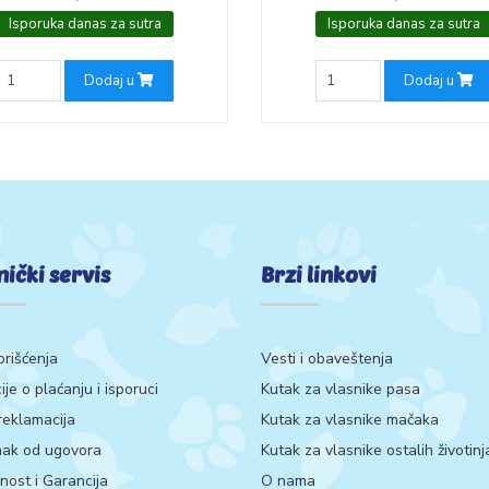
Isporuka danas za sutra
Isporuka danas za sutra
Dodaj u
Dodaj u
nički servis
Brzi linkovi
orišćenja
Vesti i obaveštenja
ije o plaćanju i isporuci
Kutak za vlasnike pasa
 reklamacija
Kutak za vlasnike mačaka
ak od ugovora
Kutak za vlasnike ostalih životinj
ost i Garancija
O nama