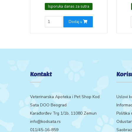
Isporuka danas za sutra
Dodaj u
Kontakt
Koris
Veterinarska Apoteka i Pet Shop Kod
Uslovi k
Sata DOO Beograd
Informac
Karađorđev Trg 1/1b, 11080 Zemun
Politika
info@kodsata.rs
Odustan
011/45-16-859
Saobrazn