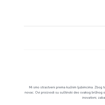
Mi smo strastveni prema kućnim ljubimcima. Zbog to
novac. Ovi proizvodi su suštinski deo svakog brižnog od
inovativni, zab