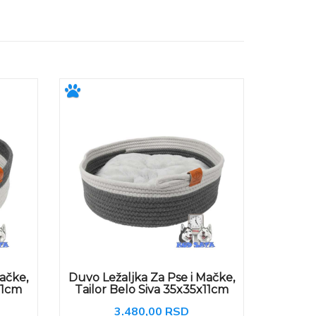
ačke,
Duvo Ležaljka Za Pse i Mačke,
11cm
Tailor Belo Siva 35x35x11cm
3.480,00 RSD