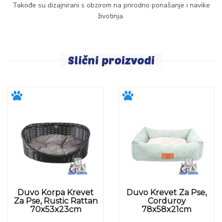
Takođe su dizajnirani s obzirom na prirodno ponašanje i navike
životinja.
Slični proizvodi
Duvo Korpa Krevet
Duvo Krevet Za Pse,
Za Pse, Rustic Rattan
Corduroy
70x53x23cm
78x58x21cm