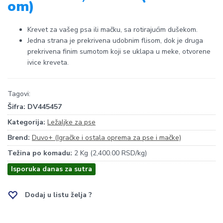
om)
Krevet za vašeg psa ili mačku, sa rotirajućim dušekom.
Jedna strana je prekrivena udobnim flisom, dok je druga
prekrivena finim sumotom koji se uklapa u meke, otvorene
ivice kreveta.
Tagovi:
Šifra:
DV445457
Kategorija:
Ležaljke za pse
Brend:
Duvo+ (Igračke i ostala oprema za pse i mačke)
Težina po komadu:
2 Kg (2,400.00 RSD/kg)
Isporuka danas za sutra
Dodaj u listu želja ?