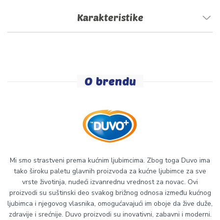
Karakteristike
O brendu
Mi smo strastveni prema kućnim ljubimcima. Zbog toga Duvo ima
tako široku paletu glavnih proizvoda za kućne ljubimce za sve
vrste životinja, nudeći izvanrednu vrednost za novac. Ovi
proizvodi su suštinski deo svakog brižnog odnosa između kućnog
ljubimca i njegovog vlasnika, omogućavajući im oboje da žive duže,
zdravije i srećnije. Duvo proizvodi su inovativni, zabavni i moderni.