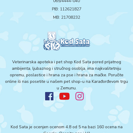
065/4444-040
PIB: 112621827
MB: 21708232
Veterinarska apoteka i pet shop Kod Sata pored prijatnog
ambijenta, ljubaznog i stručnog osoblja, ima najkvalitetniju
opremu, poslastice i hrana za pse i hrana za mačke. Poručite
online ili nas posetite u našem pet shop-u na Karađorđevom trgu
u Zemunu.
Kod Sata je ocenjen ocenom 4.8 od 5 na bazi 160 ocena na