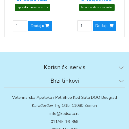
Isporuka danas za sutra
Isporuka danas za sutra
Dodaj u
Dodaj u
Korisnički servis
Brzi linkovi
Veterinarska Apoteka i Pet Shop Kod Sata DOO Beograd
Karađorđev Trg 1/1b, 11080 Zemun
info@kodsata.rs
011/45-16-859