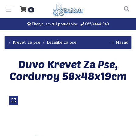
0
Pitanja, saveti i porudžbine
065/4444-040
Kreveti za pse
Ležaljke za pse
← Nazad
Duvo Krevet Za Pse,
Corduroy 58x48x19cm