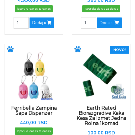
4.950,00 RSD
360,00 RSD
Isporuka danas za danas
Isporuka danas za danas
Dodaj u
Dodaj u
NOVO!
Ferribella Zampina
Earth Rated
Šapa Dispanzer
Biorazgradive Kaka
Kesa Za Izmet Jedna
440,00 RSD
Rolna 1komad
Isporuka danas za danas
100,00 RSD