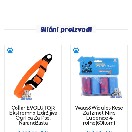
Slični proizvodi
Collar EVOLUTOR
Wags&Wiggles Kese
Ekstremno Izdržljiva
Za Izmet Miris
Ogrlica Za Pse,
Lubenice 4
Narandžasta
rolne(60kom)