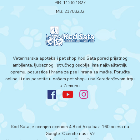
PIB: 112621827
MB: 21708232
Veterinarska apoteka i pet shop Kod Sata pored prijatnog
ambijenta, ljubaznog i stručnog osoblja, ima najkvalitetniju
opremu, poslastice i hrana za pse i hrana za mačke. Poručite
online ili nas posetite u našem pet shop-u na Karađorđevom trgu
u Zemunu.
Kod Sata je ocenjen ocenom 4.8 od 5 na bazi 160 ocena na
Google.
Ocenite nas i Vi!