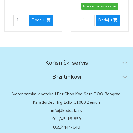
Isporuka danas za danas
Dodaj u
Dodaj u
Korisnički servis
Brzi linkovi
Veterinarska Apoteka i Pet Shop Kod Sata DOO Beograd
Karađorđev Trg 1/1b, 11080 Zemun
info@kodsata.rs
011/45-16-859
065/4444-040