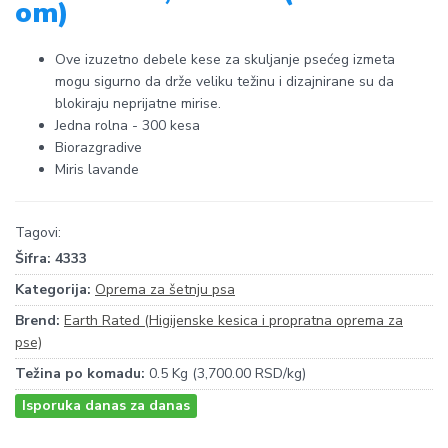
om)
Ove izuzetno debele kese za skuljanje psećeg izmeta
mogu sigurno da drže veliku težinu i dizajnirane su da
blokiraju neprijatne mirise.
Jedna rolna - 300 kesa
Biorazgradive
Miris lavande
Tagovi:
Šifra:
4333
Kategorija:
Oprema za šetnju psa
Brend:
Earth Rated (Higijenske kesica i propratna oprema za
pse)
Težina po komadu:
0.5 Kg (3,700.00 RSD/kg)
Isporuka danas za danas