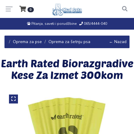
0
Pitanja, saveti i porudžbine
065/4444-040
Oprema za pse
Oprema za šetnju psa
← Nazad
Earth Rated Biorazgradive
Kese Za Izmet 300kom