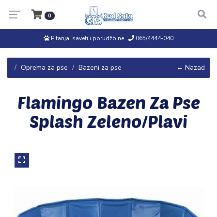
0
Pitanja, saveti i porudžbine
065/4444-040
Oprema za pse
Bazeni za pse
← Nazad
Flamingo Bazen Za Pse
Splash Zeleno/Plavi