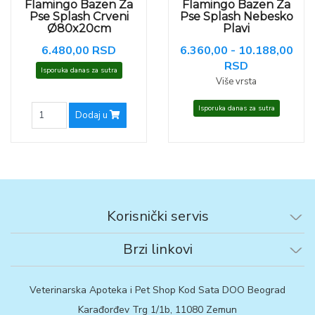
Flamingo Bazen Za
Flamingo Bazen Za
Pse Splash Crveni
Pse Splash Nebesko
Ø80x20cm
Plavi
6.480,00 RSD
6.360,00 - 10.188,00
RSD
Isporuka danas za sutra
Više vrsta
Isporuka danas za sutra
Dodaj u
Korisnički servis
Brzi linkovi
Veterinarska Apoteka i Pet Shop Kod Sata DOO Beograd
Karađorđev Trg 1/1b, 11080 Zemun