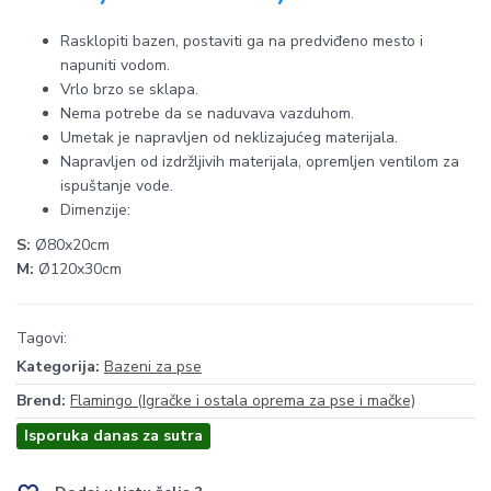
Rasklopiti bazen, postaviti ga na predviđeno mesto i
napuniti vodom.
Vrlo brzo se sklapa.
Nema potrebe da se naduvava vazduhom.
Umetak je napravljen od neklizajućeg materijala.
Napravljen od izdržljivih materijala, opremljen ventilom za
ispuštanje vode.
Dimenzije:
S:
Ø80x20cm
M:
Ø120x30cm
Tagovi:
Kategorija:
Bazeni za pse
Brend:
Flamingo (Igračke i ostala oprema za pse i mačke)
Isporuka danas za sutra