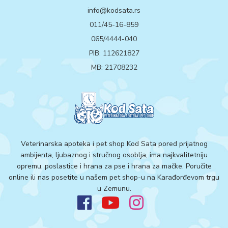
info@kodsata.rs
011/45-16-859
065/4444-040
PIB: 112621827
MB: 21708232
Veterinarska apoteka i pet shop Kod Sata pored prijatnog
ambijenta, ljubaznog i stručnog osoblja, ima najkvalitetniju
opremu, poslastice i hrana za pse i hrana za mačke. Poručite
online ili nas posetite u našem pet shop-u na Karađorđevom trgu
u Zemunu.