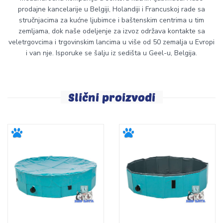
prodajne kancelarije u Belgiji, Holandiji i Francuskoj rade sa
stručnjacima za kućne ljubimce i baštenskim centrima u tim
zemljama, dok naše odeljenje za izvoz održava kontakte sa
veletrgovcima i trgovinskim lancima u više od 50 zemalja u Evropi
i van nje. Isporuke se šalju iz sedišta u Geel-u, Belgija.
Slični proizvodi