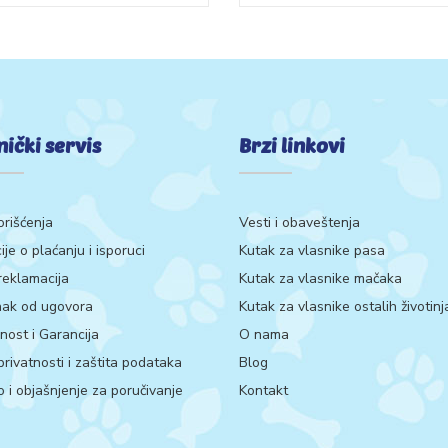
nički servis
Brzi linkovi
orišćenja
Vesti i obaveštenja
ije o plaćanju i isporuci
Kutak za vlasnike pasa
 reklamacija
Kutak za vlasnike mačaka
ak od ugovora
Kutak za vlasnike ostalih životinj
ost i Garancija
O nama
 privatnosti i zaštita podataka
Blog
 i objašnjenje za poručivanje
Kontakt