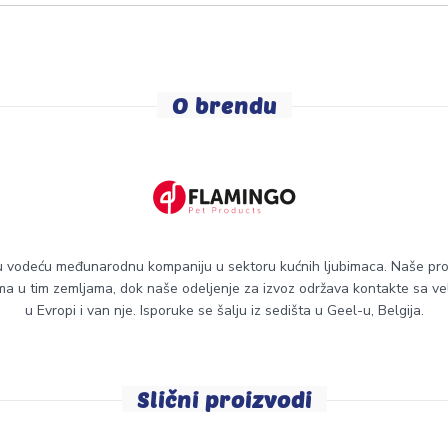
O brendu
 vodeću međunarodnu kompaniju u sektoru kućnih ljubimaca. Naše prodaj
ima u tim zemljama, dok naše odeljenje za izvoz održava kontakte sa ve
u Evropi i van nje. Isporuke se šalju iz sedišta u Geel-u, Belgija.
Slični proizvodi