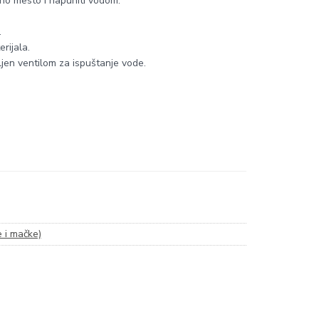
eno mesto i napuniti vodom.
.
rijala.
mljen ventilom za ispuštanje vode.
 i mačke)