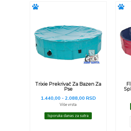
Trixie Prekrivač Za Bazen Za
F
Pse
Sp
1.440,00 - 2.088,00 RSD
Više vrsta
Isporuka danas za sutra