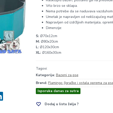
Rasklopiti bazen, postaviti ga na predviđ
Vrlo brzo se sklapa.
Nema potrebe da se naduvava vazduhom
Umetak je napravljen od neklizajućeg mate
Napravljen od izdržljivih materijala, opre
Dimenzije:
S:
Ø70x12cm
M:
Ø80x20cm
L:
Ø120x30cm
XL:
Ø160x30cm
Tagovi:
Kategorija:
Bazeni za pse
Brend:
Flamingo (Igračke i ostala oprema za pse
Isporuka danas za sutra
Dodaj u listu želja ?