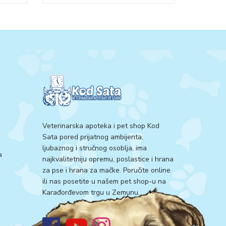
Veterinarska apoteka i pet shop Kod
Sata pored prijatnog ambijenta,
ljubaznog i stručnog osoblja, ima
a
najkvalitetniju opremu, poslastice i hrana
za pse i hrana za mačke. Poručite online
ili nas posetite u našem pet shop-u na
Karađorđevom trgu u Zemunu.