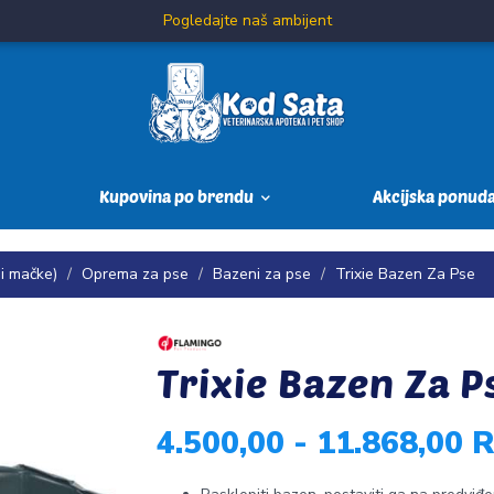
Pogledajte naš ambijent
Kupovina po brendu
Akcijska ponud
 i mačke)
Oprema za pse
Bazeni za pse
Trixie Bazen Za Pse
Trixie Bazen Za P
4.500,00 - 11.868,00 