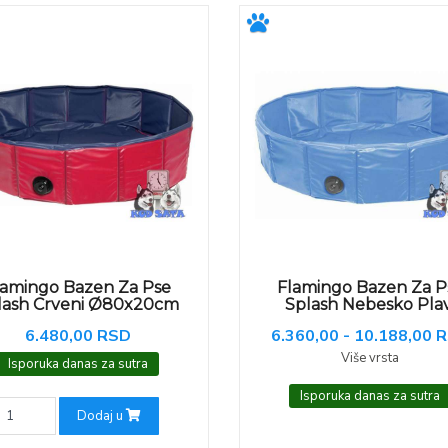
lamingo Bazen Za Pse
Flamingo Bazen Za P
lash Crveni Ø80x20cm
Splash Nebesko Plav
6.480,00 RSD
6.360,00 - 10.188,00 
Više vrsta
Isporuka danas za sutra
Isporuka danas za sutra
Dodaj u