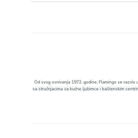
Od svog osnivanja 1972. godine, Flamingo se razvio u
sa stručnjacima za kućne ljubimce i baštenskim centr