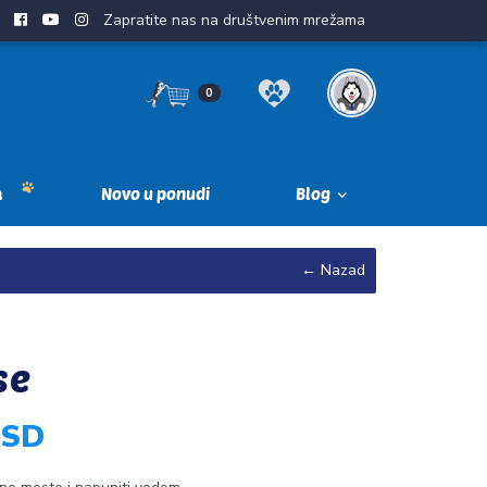
Zapratite nas na društvenim mrežama
0
a
Novo u ponudi
Blog
← Nazad
se
RSD