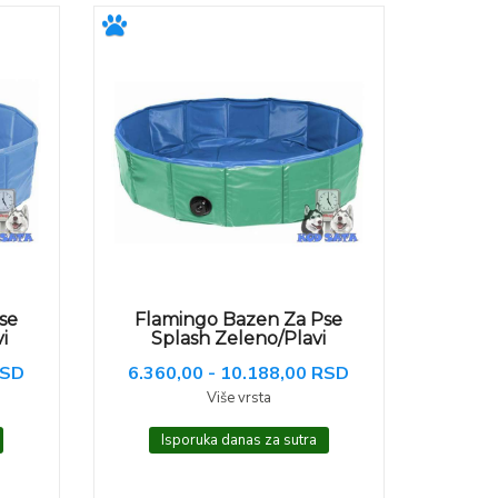
se
Flamingo Bazen Za Pse
i
Splash Zeleno/Plavi
RSD
6.360,00 - 10.188,00 RSD
Više vrsta
Isporuka danas za sutra