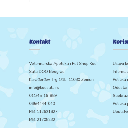
Kontakt
Koris
Veterinarska Apoteka i Pet Shop Kod
Uslovi k
Sata DOO Beograd
Informac
Karađorđev Trg 1/1b, 11080 Zemun
Politika
info@kodsata.rs
Odustan
011/45-16-859
Saobrazn
065/4444-040
Politika
PIB: 112621827
Uputstvo
MB: 21708232