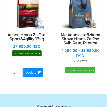
Acana Hrana Za Pse,
Mc Adams Liofizirana
Sport&Agility 17kg
Sirova Hrana Za Pse
Svih Rasa, Piletina
17.990,00 RSD
4.190,00 - 13.990,00
Isporuka danas za sutra
RSD
Više vrsta
Isporuka danas za danas
Dodaj u
Korisnički servis