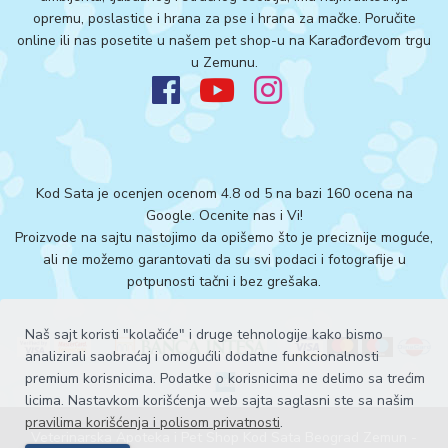
opremu, poslastice i hrana za pse i hrana za mačke. Poručite
online ili nas posetite u našem pet shop-u na Karađorđevom trgu
u Zemunu.
Kod Sata je ocenjen ocenom 4.8 od 5 na bazi 160 ocena na
Google.
Ocenite nas i Vi!
Proizvode na sajtu nastojimo da opišemo što je preciznije moguće,
ali ne možemo garantovati da su svi podaci i fotografije u
potpunosti tačni i bez grešaka.
Naš sajt koristi "kolačiće" i druge tehnologije kako bismo
analizirali saobraćaj i omogućili dodatne funkcionalnosti
premium korisnicima. Podatke o korisnicima ne delimo sa trećim
licima. Nastavkom korišćenja web sajta saglasni ste sa našim
pravilima korišćenja i polisom privatnosti
.
Veterinarska Apoteka i Pet Shop Kod Sata Beograd Zemun -