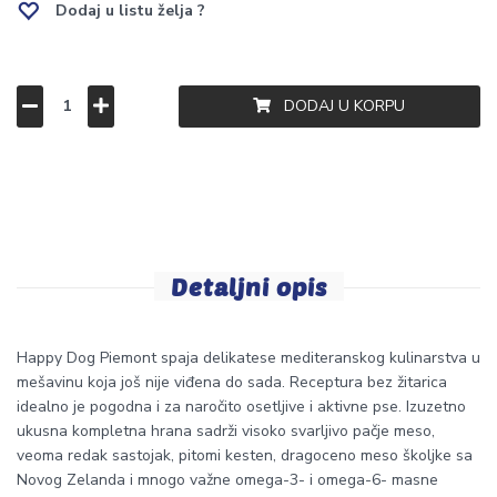
Dodaj u listu želja ?
DODAJ U KORPU
Detaljni opis
Happy Dog Piemont spaja delikatese mediteranskog kulinarstva u
mešavinu koja još nije viđena do sada. Receptura bez žitarica
idealno je pogodna i za naročito osetljive i aktivne pse. Izuzetno
ukusna kompletna hrana sadrži visoko svarljivo pačje meso,
veoma redak sastojak, pitomi kesten, dragoceno meso školjke sa
Novog Zelanda i mnogo važne omega-3- i omega-6- masne