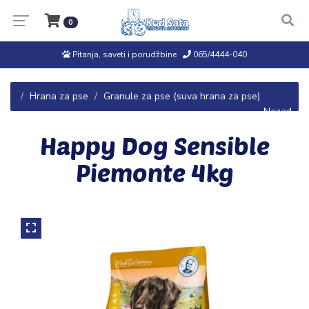
0
Pitanja, saveti i porudžbine
065/4444-040
Hrana za pse
Granule za pse (suva hrana za pse)
← Nazad
Happy Dog Sensible
Piemonte 4kg