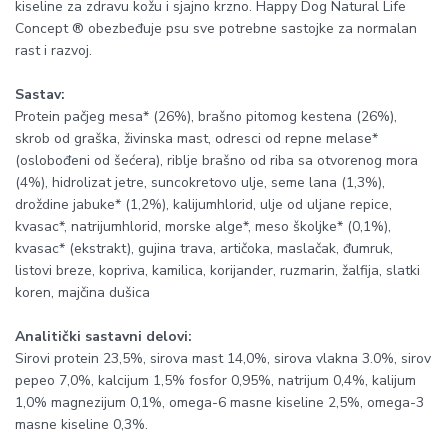
kiseline za zdravu kožu i sjajno krzno. Happy Dog Natural Life
Concept ® obezbeđuje psu sve potrebne sastojke za normalan
rast i razvoj.
Sastav:
Protein pačjeg mesa* (26%), brašno pitomog kestena (26%),
skrob od graška, živinska mast, odresci od repne melase*
(oslobođeni od šećera), riblje brašno od riba sa otvorenog mora
(4%), hidrolizat jetre, suncokretovo ulje, seme lana (1,3%),
droždine jabuke* (1,2%), kalijumhlorid, ulje od uljane repice,
kvasac*, natrijumhlorid, morske alge*, meso školjke* (0,1%),
kvasac* (ekstrakt), gujina trava, artičoka, maslačak, đumruk,
listovi breze, kopriva, kamilica, korijander, ruzmarin, žalfija, slatki
koren, majčina dušica
Analitički sastavni delovi:
Sirovi protein 23,5%, sirova mast 14,0%, sirova vlakna 3.0%, sirov
pepeo 7,0%, kalcijum 1,5% fosfor 0,95%, natrijum 0,4%, kalijum
1,0% magnezijum 0,1%, omega-6 masne kiseline 2,5%, omega-3
masne kiseline 0,3%.