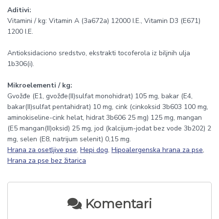
Aditivi:
Vitamini / kg: Vitamin A (3a672a) 12000 I.E., Vitamin D3 (E671)
1200 I.E.
Antioksidaciono sredstvo, ekstrakti tocoferola iz biljnih ulja
1b306(i).
Mikroelementi / kg:
Gvožđe (E1, gvožđe(II)sulfat monohidrat) 105 mg, bakar (E4,
bakar(II)sulfat pentahidrat) 10 mg, cink (cinkoksid 3b603 100 mg,
aminokiseline-cink helat, hidrat 3b606 25 mg) 125 mg, mangan
(E5 mangan(II)oksid) 25 mg, jod (kalcijum-jodat bez vode 3b202) 2
mg, selen (E8, natrijum selenit) 0,15 mg.
Hrana za osetljive pse
,
Hepi dog
,
Hipoalergenska hrana za pse
,
Hrana za pse bez žitarica
Komentari