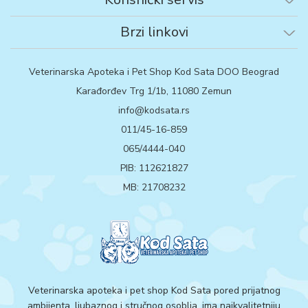
Brzi linkovi
Veterinarska Apoteka i Pet Shop Kod Sata DOO Beograd
Karađorđev Trg 1/1b, 11080 Zemun
info@kodsata.rs
011/45-16-859
065/4444-040
PIB: 112621827
MB: 21708232
Veterinarska apoteka i pet shop Kod Sata pored prijatnog
ambijenta, ljubaznog i stručnog osoblja, ima najkvalitetniju