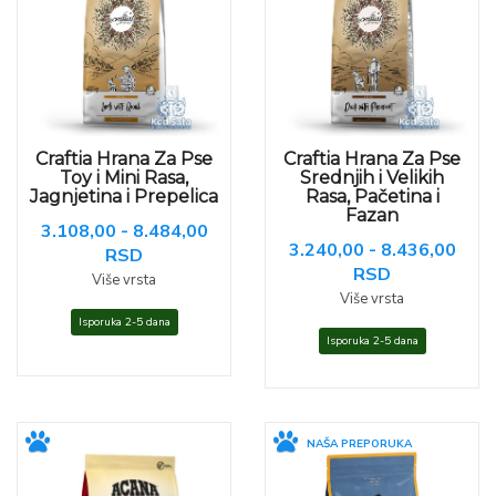
Craftia Hrana Za Pse
Craftia Hrana Za Pse
Toy i Mini Rasa,
Srednjih i Velikih
Jagnjetina i Prepelica
Rasa, Pačetina i
Fazan
3.108,00 - 8.484,00
3.240,00 - 8.436,00
RSD
RSD
Više vrsta
Više vrsta
Isporuka 2-5 dana
Isporuka 2-5 dana
NAŠA PREPORUKA