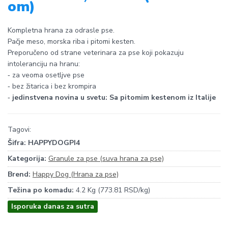
om)
Kompletna hrana za odrasle pse.
Pačje meso, morska riba i pitomi kesten.
Preporučeno od strane veterinara za pse koji pokazuju
intoleranciju na hranu:
‑ za veoma osetljve pse
‑ bez žitarica i bez krompira
‑
jedinstvena novina u svetu: Sa pitomim kestenom iz Italije
Tagovi:
Šifra:
HAPPYDOGPI4
Kategorija:
Granule za pse (suva hrana za pse)
Brend:
Happy Dog (Hrana za pse)
Težina po komadu:
4.2 Kg (773.81 RSD/kg)
Isporuka danas za sutra