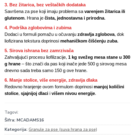
3. Bez žitarica, bez veštačkih dodataka
Savršena za pse koji imaju problema sa
varenjem žitarica ili
glutenom
. Hrana je
čista, jednostavna i prirodna
.
4. Podrška zglobovima i zubima
Dodaci u formuli pomažu u očuvanju
zdravlja zglobova
, dok
liofizirana tekstura doprinosi
mehaničkom čišćenju zuba
.
5. Sirova ishrana bez zamrzivača
Zahvaljujući procesu liofilizacije,
1 kg svežeg mesa stane u 300
g hrane
– što znači da pas koji inače jede 500 g sirovog mesa
dnevno sada treba samo 150 g ove hrane.
6. Manje stolice, više energije, zdravija dlaka
Redovno hranjenje ovom formulom doprinosi
manjoj količini
stolice
,
sjajnijoj dlaci
i
višem nivou energije
.
Tagovi:
Šifra:
MCADAMS16
Kategorija:
Granule za pse (suva hrana za pse)