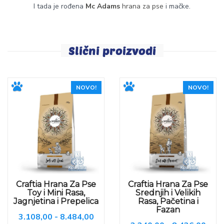
I tada je rođena
Mc Adams
hrana za pse
i mačke.
Slični proizvodi
NOVO!
NOVO!
Craftia Hrana Za Pse
Craftia Hrana Za Pse
Toy i Mini Rasa,
Srednjih i Velikih
Jagnjetina i Prepelica
Rasa, Pačetina i
Fazan
3.108,00 - 8.484,00