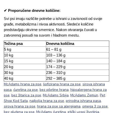
✔ Preporučene dnevne količine:
Svi psi imaju različite potrebe u ishrani u zavisnosti od svoje
građe, metabolizma i nivoa aktivnosti. Sledeće količine
predstavljaju okvirne smernice. Nakon otvaranja čuvati u
zatvorenoj posudi na suvom i hladnom mestu.
Težina psa
Dnevna količina
5 kg
61 – 81 g
10 kg
103 – 136 g
15 kg
140 – 184 g
20 kg
174 – 229 g
30 kg
236 – 310 g
40 kg
292 – 385 g
McAdams hrana za pse
,
liofizirana hrana za pse
,
sirova ishrana
pasa
,
ćuretina za pse
,
bez piletine hrana
,
hipoalergena hrana za
pse
,
bez žitarica za pse
,
McAdams Srbija
,
McAdams Zemun
,
Pet
Shop Kod Sata
,
najbolja hrana za pse
,
prirodna ishrana pasa
,
sirova hrana za pse
,
hrana za pse sa alergijama
,
omega 3 za pse
,
bez glutena za pse
,
McAdams ćuretina
,
etički uzgoj životinja
,