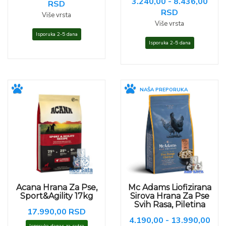
3.240,00 - 8.436,00
RSD
RSD
Više vrsta
Više vrsta
Isporuka 2-5 dana
Isporuka 2-5 dana
NAŠA PREPORUKA
Acana Hrana Za Pse,
Mc Adams Liofizirana
Sport&Agility 17kg
Sirova Hrana Za Pse
Svih Rasa, Piletina
17.990,00 RSD
4.190,00 - 13.990,00