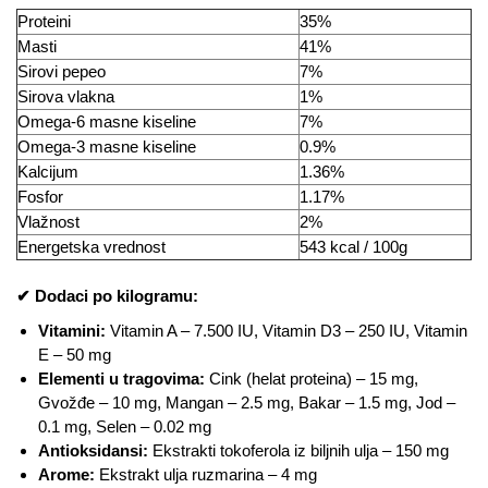
Proteini
35%
Masti
41%
Sirovi pepeo
7%
Sirova vlakna
1%
Omega-6 masne kiseline
7%
Omega-3 masne kiseline
0.9%
Kalcijum
1.36%
Fosfor
1.17%
Vlažnost
2%
Energetska vrednost
543 kcal / 100g
✔ Dodaci po kilogramu:
Vitamini:
Vitamin A – 7.500 IU, Vitamin D3 – 250 IU, Vitamin
E – 50 mg
Elementi u tragovima:
Cink (helat proteina) – 15 mg,
Gvožđe – 10 mg, Mangan – 2.5 mg, Bakar – 1.5 mg, Jod –
0.1 mg, Selen – 0.02 mg
Antioksidansi:
Ekstrakti tokoferola iz biljnih ulja – 150 mg
Arome:
Ekstrakt ulja ruzmarina – 4 mg