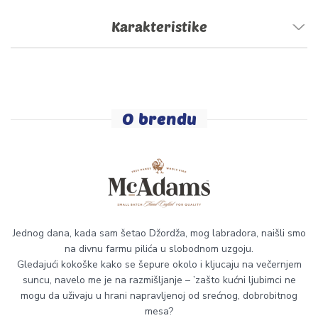
Karakteristike
O brendu
Jednog dana, kada sam šetao Džordža, mog labradora, naišli smo
na divnu farmu pilića u slobodnom uzgoju.
Gledajući kokoške kako se šepure okolo i kljucaju na večernjem
suncu, navelo me je na razmišljanje – ’zašto kućni ljubimci ne
mogu da uživaju u hrani napravljenoj od srećnog, dobrobitnog
mesa?