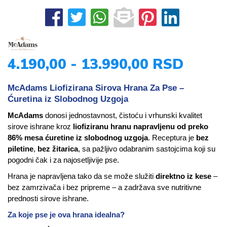
4.190,00 - 13.990,00 RSD
McAdams Liofizirana Sirova Hrana Za Pse –
Ćuretina iz Slobodnog Uzgoja
McAdams
donosi jednostavnost, čistoću i vrhunski kvalitet
sirove ishrane kroz
liofiziranu hranu napravljenu od preko
86% mesa ćuretine iz slobodnog uzgoja
. Receptura je
bez
piletine
,
bez žitarica
, sa pažljivo odabranim sastojcima koji su
pogodni čak i za najosetljivije pse.
Hrana je napravljena tako da se može služiti
direktno iz kese
–
bez zamrzivača i bez pripreme – a zadržava sve nutritivne
prednosti sirove ishrane.
Za koje pse je ova hrana idealna?