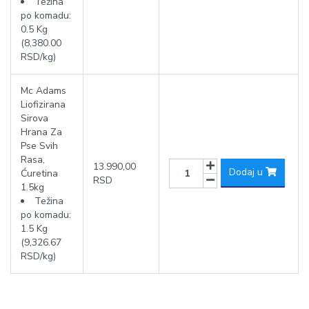
Težina
po komadu:
0.5 Kg
(8,380.00
RSD/kg)
Mc Adams
Liofizirana
Sirova
Hrana Za
Pse Svih
Rasa,
13.990,00
Dodaj u
Ćuretina
RSD
1.5kg
Težina
po komadu:
1.5 Kg
(9,326.67
RSD/kg)