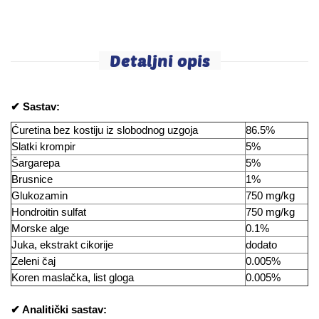
Detaljni opis
✔ Sastav:
Ćuretina bez kostiju iz slobodnog uzgoja
86.5%
Slatki krompir
5%
Šargarepa
5%
Brusnice
1%
Glukozamin
750 mg/kg
Hondroitin sulfat
750 mg/kg
Morske alge
0.1%
Juka, ekstrakt cikorije
dodato
Zeleni čaj
0.005%
Koren maslačka, list gloga
0.005%
✔ Analitički sastav: