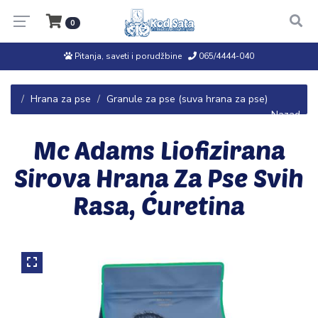
0
Pitanja, saveti i porudžbine
065/4444-040
Hrana za pse
Granule za pse (suva hrana za pse)
← Nazad
Mc Adams Liofizirana
Sirova Hrana Za Pse Svih
Rasa, Ćuretina