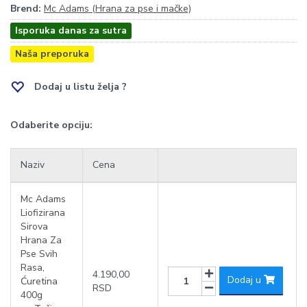
Brend:
Mc Adams (Hrana za pse i mačke)
Isporuka danas za sutra
Naša preporuka
Dodaj u listu želja ?
Odaberite opciju:
Naziv
Cena
Mc Adams
Liofizirana
Sirova
Hrana Za
Pse Svih
Rasa,
4.190,00
Dodaj u
Ćuretina
RSD
400g