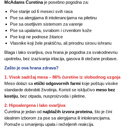
McAdams Ćuretina
je posebno pogodna za:
Pse starije od 6 meseci svih rasa
Pse sa alergijama ili intolerancijama na piletinu
Pse sa osetljivim sistemom za varenje
Pse sa upalama, svrabom i crvenilom kože
Pse koji ne podnose žitarice
Vlasnike koji žele praktičnu, ali prirodnu sirovu ishranu
Blaga i lako svarljiva, ova hrana je pogodna za svakodnevnu
upotrebu, bez izazivanja iritacija, gasova ili otežane probave.
Zašto je ova hrana zdrava?
1. Visok sadržaj mesa – 86% ćuretine iz slobodnog uzgoja
Meso dolazi sa
etički odgovornih farmi
koje poštuju visoke
standarde dobrobiti životinja. Koristi se isključivo
meso bez
kostiju
, bez otpada, nusproizvoda i piletine.
2. Hipoalergena i lako svarljiva
Ćuretina je jedan od
najblažih izvora proteina
, što je čini
idealnim izborom za pse sa alergijama ili intolerancijama.
Pomaže u smanjenju upala i neželjenih reakcija.