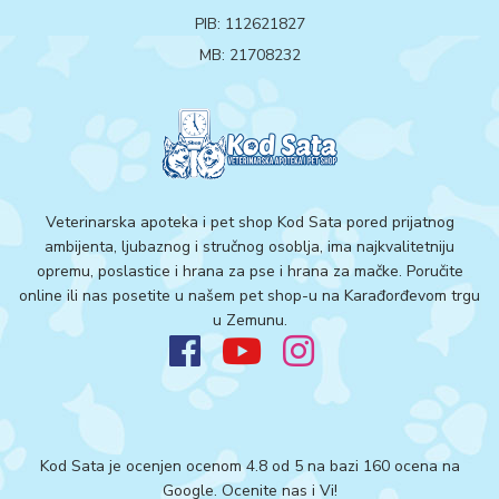
PIB: 112621827
MB: 21708232
Veterinarska apoteka i pet shop Kod Sata pored prijatnog
ambijenta, ljubaznog i stručnog osoblja, ima najkvalitetniju
opremu, poslastice i hrana za pse i hrana za mačke. Poručite
online ili nas posetite u našem pet shop-u na Karađorđevom trgu
u Zemunu.
Kod Sata je ocenjen ocenom 4.8 od 5 na bazi 160 ocena na
Google.
Ocenite nas i Vi!