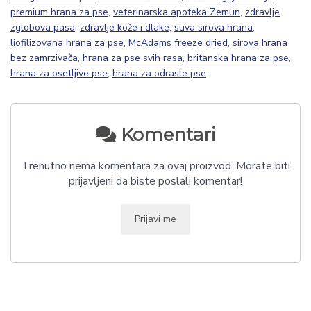
premium hrana za pse
,
veterinarska apoteka Zemun
,
zdravlje
zglobova pasa
,
zdravlje kože i dlake
,
suva sirova hrana
,
liofilizovana hrana za pse
,
McAdams freeze dried
,
sirova hrana
bez zamrzivača
,
hrana za pse svih rasa
,
britanska hrana za pse
,
hrana za osetljive pse
,
hrana za odrasle pse
Komentari
Trenutno nema komentara za ovaj proizvod. Morate biti
prijavljeni da biste poslali komentar!
Prijavi me