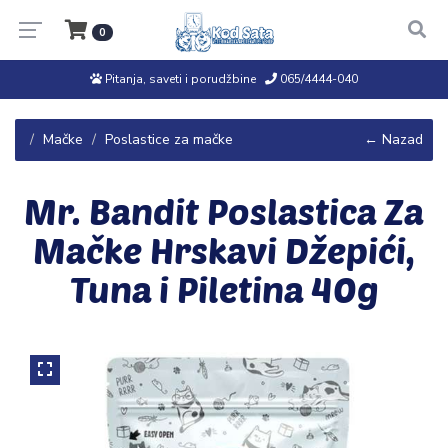
0
Pitanja, saveti i porudžbine
065/4444-040
Mačke
Poslastice za mačke
← Nazad
Mr. Bandit Poslastica Za
Mačke Hrskavi Džepići,
Tuna i Piletina 40g