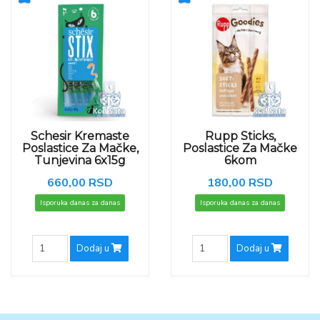
Schesir Kremaste
Rupp Sticks,
Poslastice Za Mačke,
Poslastice Za Mačke
Tunjevina 6x15g
6kom
660,00 RSD
180,00 RSD
Isporuka danas za danas
Isporuka danas za danas
Dodaj u
Dodaj u