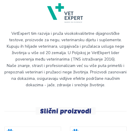
VetExpert tim razvija i pruža visokokvalitetne dijagnostičke
testove, proizvode za negu, veterinarsku dijetu i suplemente.
Kupuju ih hiljade veterinara, uzgajivača i pružalaca usluga nege
životinja u više od 20 zemalja. U Poljskoj je VetEkpert lider
poverenja među veterinarima (TNS istraživanje 2016).
Naše znanje, strast i profesionalizam već su više puta primetili i
prepoznali veterinari i pružaoci nege životinja. Proizvodi zasnovani
na dokazima, osiguravaju vidljive efekte podržane naučnim
dokazima - jače, zdravije i srećnije životinje.
Slični proizvodi