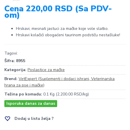
Cena 220,00 RSD (Sa PDV-
om)
Hrskavi, mesnati jastuci za mačke koje vole slatko.
Hrskavi kolačići obogaćeni taurinom podstiču nestašluke!
Tagovi:
Šifra:
8955
Kategorija:
Poslastice za mačke
Brend:
VetExpert (Suplementi i dodaci ishrani, Veterinarska
hrana za pse i mačke)
Težina po komadu:
0.1 Kg (2,200.00 RSD/kg)
Isporuka danas za danas
Dodaj u listu želja ?