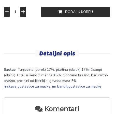
DODAJ U KORPU
Detaljni opis
Sastav:
Tunjevina (obrok) 17%, piletina (obrok) 17%, škampi
(obrok) 13%, sušeno žumance 15%, pirinčano brašno, kukuruzno
brašno, proteini od kikirikija, goveđa mast 5%.
hrskave poslastice za macke
,
mr bandit poslastice za macke
Komentari