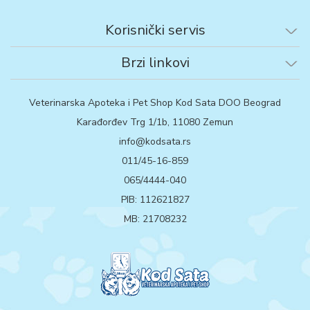
Korisnički servis
Brzi linkovi
Veterinarska Apoteka i Pet Shop Kod Sata DOO Beograd
Karađorđev Trg 1/1b, 11080 Zemun
info@kodsata.rs
011/45-16-859
065/4444-040
PIB: 112621827
MB: 21708232