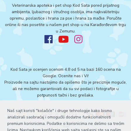
Veterinarska apoteka i pet shop Kod Sata pored prijatnog
ambijenta, ljubaznog i stručnog osoblja, ima najkvalitetniju
opremu, poslastice i hrana za pse i hrana za mačke. Poručite
online ili nas posetite u našem pet shop-u na Karađorđevom trgu
u Zemunu.
Kod Sata je ocenjen ocenom 4.8 od 5 na bazi 160 ocena na
Google.
Ocenite nas i Vi!
Proizvode na sajtu nastojimo da opišemo što je preciznije moguće,
ali ne možemo garantovati da su svi podaci i fotografije u
potpunosti tačni i bez grešaka.
Naš sajt koristi "kolačiće" i druge tehnologije kako bismo
analizirali saobraćaj i omogućili dodatne funkcionalnosti
premium korisnicima. Podatke o korisnicima ne delimo sa trećim
licima. Nastavkom korišćenja web sajta saglasni ste sa našim