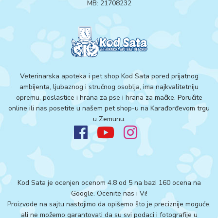
MB: 21708232
Veterinarska apoteka i pet shop Kod Sata pored prijatnog
ambijenta, ljubaznog i stručnog osoblja, ima najkvalitetniju
opremu, poslastice i hrana za pse i hrana za mačke. Poručite
online ili nas posetite u našem pet shop-u na Karađorđevom trgu
u Zemunu.
Kod Sata je ocenjen ocenom 4.8 od 5 na bazi 160 ocena na
Google.
Ocenite nas i Vi!
Proizvode na sajtu nastojimo da opišemo što je preciznije moguće,
ali ne možemo garantovati da su svi podaci i fotografije u