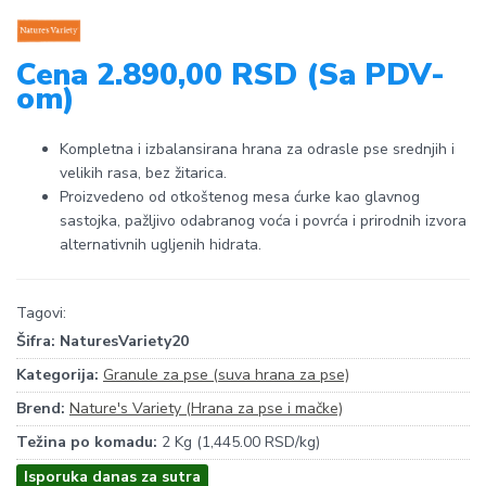
Cena 2.890,00 RSD (Sa PDV-
om)
Kompletna i izbalansirana hrana za odrasle pse srednjih i
velikih rasa, bez žitarica.
Proizvedeno od otkoštenog mesa ćurke kao glavnog
sastojka, pažljivo odabranog voća i povrća i prirodnih izvora
alternativnih ugljenih hidrata.
Tagovi:
Šifra:
NaturesVariety20
Kategorija:
Granule za pse (suva hrana za pse)
Brend:
Nature's Variety (Hrana za pse i mačke)
Težina po komadu:
2 Kg (1,445.00 RSD/kg)
Isporuka danas za sutra