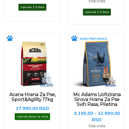
Više vrsta
Isporuka 2-5 dana
Isporuka 2-5 dana
NAŠA PREPORUKA
Acana Hrana Za Pse,
Mc Adams Liofizirana
Sport&Agility 17kg
Sirova Hrana Za Pse
Svih Rasa, Piletina
17.990,00 RSD
4.190,00 - 13.990,00
Isporuka danas za sutra
RSD
Više vrsta