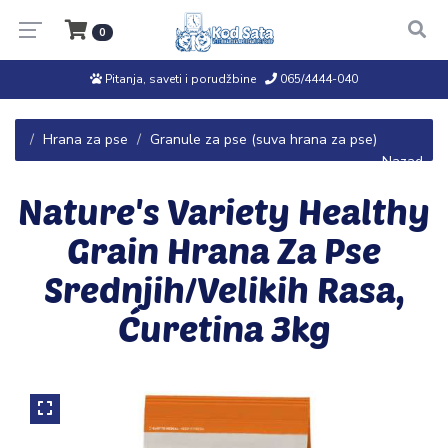
0
Pitanja, saveti i porudžbine
065/4444-040
Hrana za pse
Granule za pse (suva hrana za pse)
← Nazad
Nature's Variety Healthy
Grain Hrana Za Pse
Srednjih/Velikih Rasa,
Ćuretina 3kg