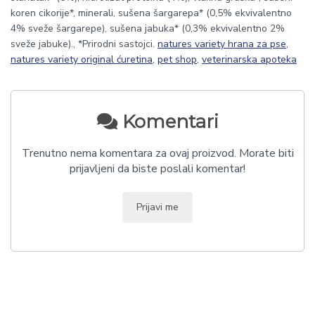
koren cikorije*, minerali, sušena šargarepa* (0,5% ekvivalentno
4% sveže šargarepe), sušena jabuka* (0,3% ekvivalentno 2%
sveže jabuke)., *Prirodni sastojci.
natures variety hrana za pse
,
natures variety original ćuretina
,
pet shop
,
veterinarska apoteka
Komentari
Trenutno nema komentara za ovaj proizvod. Morate biti
prijavljeni da biste poslali komentar!
Prijavi me