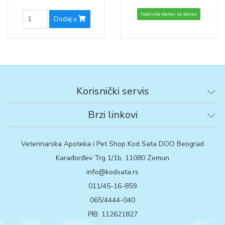
Isporuka danas za danas
Dodaj u
Korisnički servis
Brzi linkovi
Veterinarska Apoteka i Pet Shop Kod Sata DOO Beograd
Karađorđev Trg 1/1b, 11080 Zemun
info@kodsata.rs
011/45-16-859
065/4444-040
PIB: 112621827