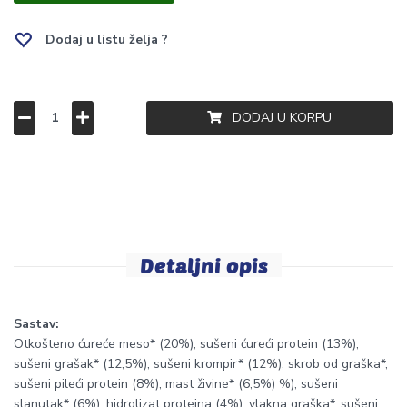
Dodaj u listu želja ?
DODAJ U KORPU
Detaljni opis
Sastav:
Otkošteno ćureće meso* (20%), sušeni ćureći protein (13%),
sušeni grašak* (12,5%), sušeni krompir* (12%), skrob od graška*,
sušeni pileći protein (8%), mast živine* (6,5%) %), sušeni
slanutak* (6%), hidrolizat proteina (4%), vlakna graška*, sušeni