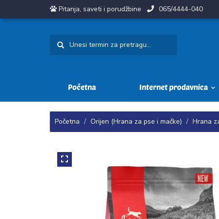
Pitanja, saveti i porudžbine
065/4444-040
Početna
Internet prodavnica
Početna
Orijen (Hrana za pse i mačke)
Hrana z