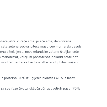
eća jetra, ćureće srce, pileće srce, dehidrirana
j, cela zelena sočiva, pileća mast, ceo mornarski pasulj,
ušena pileća jetra, novozelandske zelene školjke, cele
n mononitrat, kalcijum pantotenat, bakarni proteinat,
oizvod fermentacije Lactobacillus acidophilus, sušeni
iz proteina, 20% iz ugljenih hidrata i 41% iz masti
 sve faze života, uključujući rast velikih pasa (70 lb