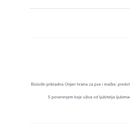
Biološki prikladna
Orijen hrana za pse
i mačke, predst
S poverenjem koje uživa od ljubitelja ljubi