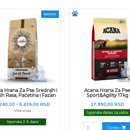
NOVO!
ia Hrana Za Pse Srednjih i
Acana Hrana Za Pse
kih Rasa, Pačetina i Fazan
Sport&Agility 17kg
240,00 - 8.436,00 RSD
17.990,00 RSD
Više vrsta
Isporuka danas za sutra
Isporuka 2-5 dana
Dodaj u