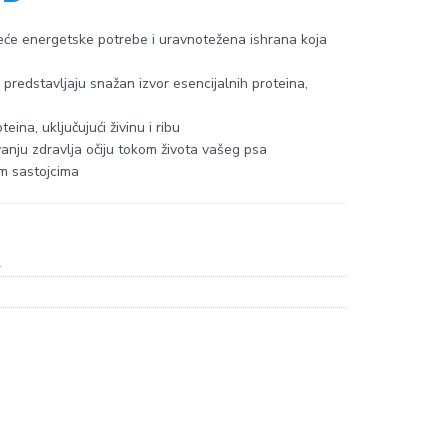
će energetske potrebe i uravnotežena ishrana koja
i predstavljaju snažan izvor esencijalnih proteina,
eina, uključujući živinu i ribu
nju zdravlja očiju tokom života vašeg psa
im sastojcima
)