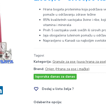
Hrana bogata proteinima koja podržava ve
pomaže u održavanju zdrave težine
85% kvalitetnih sastojaka živine i ribe, koj
vitamina i minerala
Prvih 5 sastojaka uvek svežih ili sirovih prot
Jaja obogaćena luteinom pomažu u održava
Napravljeno u Kanadi sa najboljim svetsk
Tagovi:
Kategorija:
Granule za pse (suva hrana za pse
Brend:
Orijen (Hrana za pse i mačke)
Isporuka danas za danas
Dodaj u listu želja ?
Odaberite opciju: