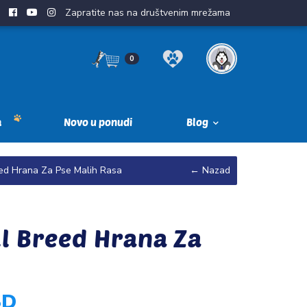
Zapratite nas na društvenim mrežama
0
a
Novo u ponudi
Blog
eed Hrana Za Pse Malih Rasa
← Nazad
ll Breed Hrana Za
SD