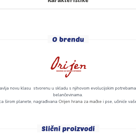
O brendu
avlja novu klasu stvorenu u skladu s njihovom evolucijskim potreba
belančevinama.
maca širom planete, nagrađivana
Orijen hrana za mačke
i pse, učiniće vaš
Slični proizvodi