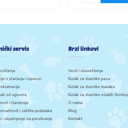
nički servis
Brzi linkovi
orišćenja
Vesti i obaveštenja
ije o plaćanju i isporuci
Kutak za vlasnike pasa
 reklamacija
Kutak za vlasnike mačaka
ak od ugovora
Kutak za vlasnike ostalih životinj
ost i Garancija
O nama
 privatnosti i zaštita podataka
Blog
 i objašnjenje za poručivanje
Kontakt