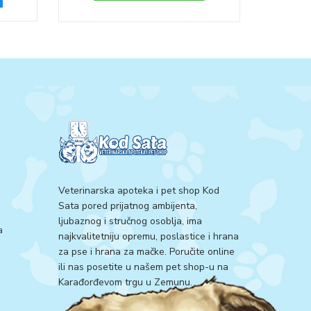
Veterinarska apoteka i pet shop Kod
Sata pored prijatnog ambijenta,
ljubaznog i stručnog osoblja, ima
a
najkvalitetniju opremu, poslastice i hrana
za pse i hrana za mačke. Poručite online
ili nas posetite u našem pet shop-u na
Karađorđevom trgu u Zemunu.