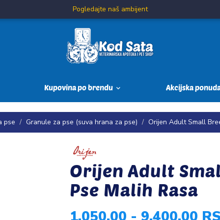
Pogledajte naš ambijent
Kupovina po brendu
Akcijska ponud
a pse
Granule za pse (suva hrana za pse)
Orijen Adult Small Br
Orijen Adult Sma
Pse Malih Rasa
1.050,00 - 9.400,00 R