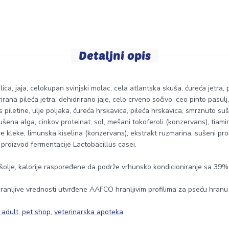
Detaljni opis
ca, jaja, celokupan svinjski molac, cela atlantska skuša, ćureća jetra, pil
rirana pileća jetra, dehidrirano jaje, celo crveno sočivo, ceo pinto pasul
 piletine, ulje poljaka, ćureća hrskavica, pileća hrskavica, smrznuto s
ušena alga, cinkov proteinat, sol, mešani tokoferoli (konzervans), tiami
bice kleke, limunska kiselina (konzervans), ekstrakt ruzmarina, sušeni pr
 proizvod fermentacije Lactobacillus casei.
 šolje, kalorije raspoređene da podrže vrhunsko kondicioniranje sa 39% 
anljive vrednosti utvrđene AAFCO hranljivim profilima za pseću hranu za
i adult
,
pet shop
,
veterinarska apoteka