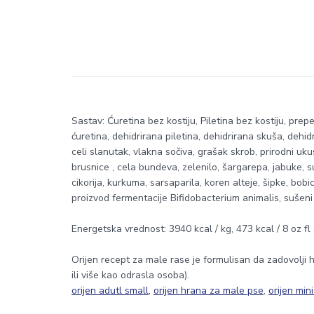
Sastav: Ćuretina bez kostiju, Piletina bez kostiju, prepeli
ćuretina, dehidrirana piletina, dehidrirana skuša, dehid
celi slanutak, vlakna sočiva, grašak skrob, prirodni ukus
brusnice , cela bundeva, zelenilo, šargarepa, jabuke, s
cikorija, kurkuma, sarsaparila, koren alteje, šipke, bo
proizvod fermentacije Bifidobacterium animalis, sušeni
Energetska vrednost: 3940 kcal / kg, 473 kcal / 8 oz fl
Orijen recept za male rase je formulisan da zadovolji hr
ili više kao odrasla osoba).
orijen adutl small
,
orijen hrana za male pse
,
orijen min