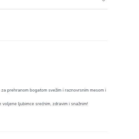
ma za prehranom bogatom svežim i raznovrsnim mesom i
e voljene ljubimce srećnim, zdravim i snažnim!