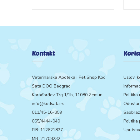
Kontakt
Koris
Veterinarska Apoteka i Pet Shop Kod
Uslovi k
Sata DOO Beograd
Informac
Karađorđev Trg 1/1b, 11080 Zemun
Politika
info@kodsata.rs
Odustan
011/45-16-859
Saobrazn
065/4444-040
Politika
PIB: 112621827
Uputstvo
MB: 21708232