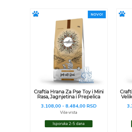
NOVO!
Craftia Hrana Za Pse Toy i Mini
Craft
Rasa, Jagnjetina i Prepelica
Veli
3.108,00 - 8.484,00 RSD
3.
Više vrsta
Isporuka 2-5 dana