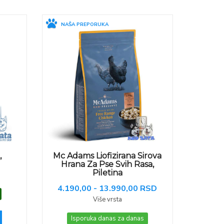
NAŠA PREPORUKA
,
Mc Adams Liofizirana Sirova
Hrana Za Pse Svih Rasa,
Piletina
4.190,00 - 13.990,00 RSD
Više vrsta
Isporuka danas za danas