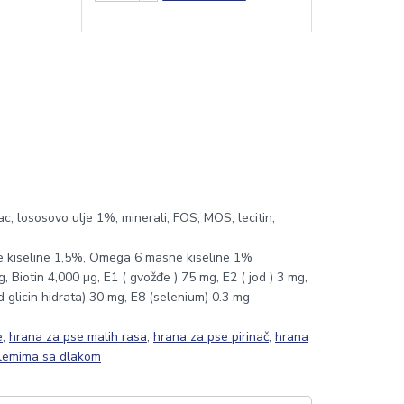
ac, lososovo ulje 1%, minerali, FOS, MOS, lecitin,
sne kiseline 1,5%, Omega 6 masne kiseline 1%
Biotin 4,000 µg, E1 ( gvožđe ) 75 mg, E2 ( jod ) 3 mg,
 glicin hidrata) 30 mg, E8 (selenium) 0.3 mg
e
,
hrana za pse malih rasa
,
hrana za pse pirinač
,
hrana
blemima sa dlakom