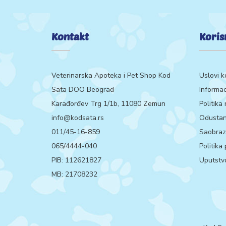
Kontakt
Koris
Veterinarska Apoteka i Pet Shop Kod
Uslovi k
Sata DOO Beograd
Informac
Karađorđev Trg 1/1b, 11080 Zemun
Politika
info@kodsata.rs
Odustan
011/45-16-859
Saobrazn
065/4444-040
Politika
PIB: 112621827
Uputstvo
MB: 21708232