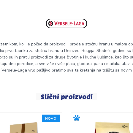
zetnikom, koji je počeo da proizvodi i prodaje stočnu hranu u malom 
o prvu fabriku za stočnu hranu u Deinzeu, Belgija. Sledeće godine su bi
o su ih pratili proizvodi za druge životinje i kućne ljubimce, kao što su 
taju deo porodice, a sve više i više ptica, glodara, pasa i mačaka ulazi u 
 Versele-Laga vrlo pažljivo pratimo sva ta kretanja na tržištu sa novim
Slični proizvodi
NOVO!