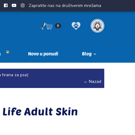
Zapratite nas na društvenim mrežama
0
a
Novo u ponudi
Blog
a hrana za pse)
← Nazad
 Life Adult Skin