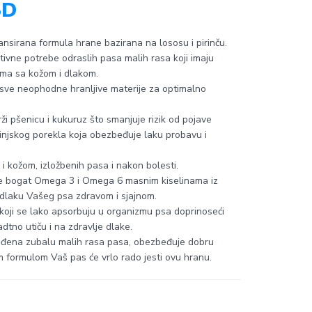
SD
lansirana formula hrane bazirana na lososu i pirinču.
itivne potrebe odraslih pasa malih rasa koji imaju
ima sa kožom i dlakom.
 sve neophodne hranljive materije za optimalno
i pšenicu i kukuruz što smanjuje rizik od pojave
tinjskog porekla koja obezbeđuje laku probavu i
 kožom, izložbenih pasa i nakon bolesti.
i je bogat Omega 3 i Omega 6 masnim kiselinama iz
i dlaku Vašeg psa zdravom i sjajnom.
r koji se lako apsorbuju u organizmu psa doprinoseći
tno utiču i na zdravlje dlake.
agođena zubalu malih rasa pasa, obezbeđuje dobru
m formulom Vaš pas će vrlo rado jesti ovu hranu.