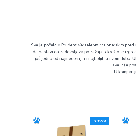
Sve je počelo s Prudent Verseleom, vizionarskim predu
da nastavi da zadovoljava potražnju tako što je izgradi
još jedna od najmodernijih i najboljih u svom dobu. Ubrz
sve više pos
U kompaniji
NOVO!