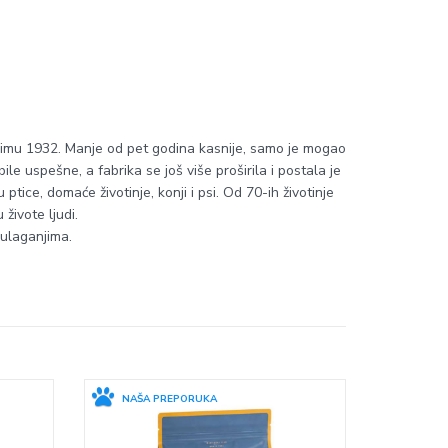
obimu 1932. Manje od pet godina kasnije, samo je mogao
le uspešne, a fabrika se još više proširila i postala je
ptice, domaće životinje, konji i psi. Od 70-ih životinje
živote ljudi.
 ulaganjima.
NAŠA PREPORUKA