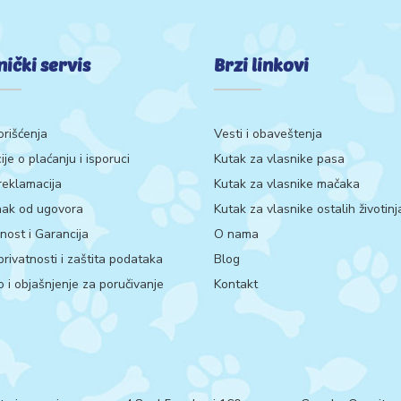
nički servis
Brzi linkovi
orišćenja
Vesti i obaveštenja
ije o plaćanju i isporuci
Kutak za vlasnike pasa
 reklamacija
Kutak za vlasnike mačaka
ak od ugovora
Kutak za vlasnike ostalih životinj
ost i Garancija
O nama
 privatnosti i zaštita podataka
Blog
 i objašnjenje za poručivanje
Kontakt