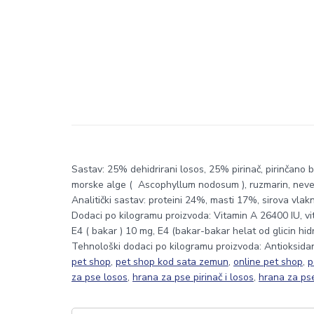
Sastav: 25% dehidrirani losos, 25% pirinač, pirinčano b
morske alge ( Ascophyllum nodosum ), ruzmarin, neven
Analitički sastav: proteini 24%, masti 17%, sirova vl
Dodaci po kilogramu proizvoda: Vitamin A 26400 IU, vit
E4 ( bakar ) 10 mg, E4 (bakar-bakar helat od glicin hi
Tehnološki dodaci po kilogramu proizvoda: Antioksidan
pet shop
,
pet shop kod sata zemun
,
online pet shop
,
p
za pse losos
,
hrana za pse pirinač i losos
,
hrana za ps