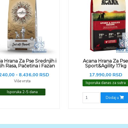
ia Hrana Za Pse Srednjih i
Acana Hrana Za Pse
kih Rasa, Pačetina i Fazan
Sport&Agility 17kg
240,00 - 8.436,00 RSD
17.990,00 RSD
Više vrsta
Isporuka danas za sutra
Isporuka 2-5 dana
Dodaj u