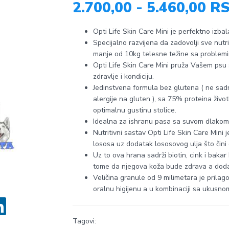
2.700,00 - 5.460,00 R
Opti Life Skin Care Mini je perfektno izba
Specijalno razvijena da zadovolji sve nutr
manje od 10kg telesne težine sa problem
Opti Life Skin Care Mini pruža Vašem psu
zdravlje i kondiciju.
Jedinstvena formula bez glutena ( ne sadrž
alergije na gluten ), sa 75% proteina živo
optimalnu gustinu stolice.
Idealna za ishranu pasa sa suvom dlakom i
Nutritivni sastav Opti Life Skin Care Min
lososa uz dodatak lososovog ulja što čin
Uz to ova hrana sadrži biotin, cink i baka
tome da njegova koža bude zdrava a dodad
Veličina granule od 9 milimetara je pril
oralnu higijenu a u kombinaciji sa ukusno
Tagovi: