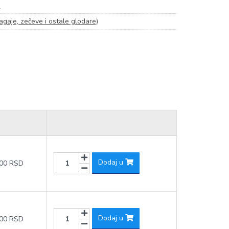
)
gaje, zečeve i ostale glodare)
Dodaj u
,00 RSD
Dodaj u
,00 RSD