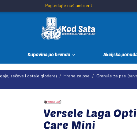
Pogledajte naš ambijent
Kupovina po brendu
Akcijska ponud
aje, zečeve i ostale glodare)
Hrana za pse
Granule za pse (suv
Versele Laga Opti
Care Mini