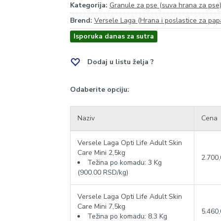
Kategorija:
Granule za pse (suva hrana za pse
Brend:
Versele Laga (Hrana i poslastice za papa
Isporuka danas za sutra
Dodaj u listu želja ?
Odaberite opciju:
Naziv
Cena
Versele Laga Opti Life Adult Skin
Care Mini 2,5kg
2.700
Težina po komadu:
3 Kg
(900.00 RSD/kg)
Versele Laga Opti Life Adult Skin
Care Mini 7,5kg
5.460
Težina po komadu:
8.3 Kg