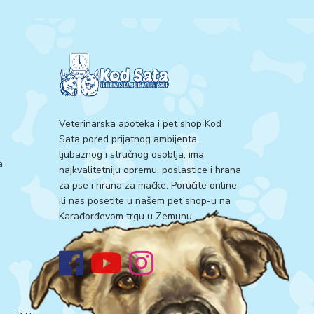
Veterinarska apoteka i pet shop Kod
Sata pored prijatnog ambijenta,
ljubaznog i stručnog osoblja, ima
a
najkvalitetniju opremu, poslastice i hrana
za pse i hrana za mačke. Poručite online
ili nas posetite u našem pet shop-u na
Karađorđevom trgu u Zemunu.