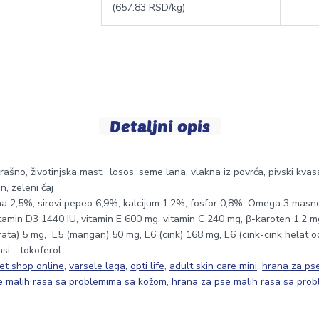
(657.83 RSD/kg)
Detaljni opis
rašno, životinjska mast, losos, seme lana, vlakna iz povrća, pivski kvas
, zeleni čaj
akna 2,5%, sirovi pepeo 6,9%, kalcijum 1,2%, fosfor 0,8%, Omega 3 ma
amin D3 1440 IU, vitamin E 600 mg, vitamin C 240 mg, β-karoten 1,2 mg, 
drata) 5 mg, E5 (mangan) 50 mg, E6 (cink) 168 mg, E6 (cink-cink helat od
si - tokoferol
et shop online
,
varsele laga
,
opti life
,
adult skin care mini
,
hrana za ps
e malih rasa sa problemima sa kožom
,
hrana za pse malih rasa sa pro