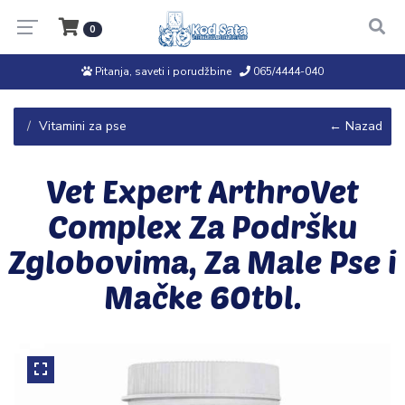
0
Pitanja, saveti i porudžbine
065/4444-040
Vitamini za pse
← Nazad
Vet Expert ArthroVet
Complex Za Podršku
Zglobovima, Za Male Pse i
Mačke 60tbl.