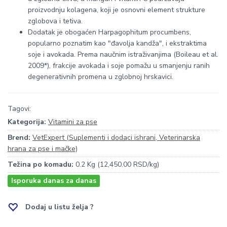
proizvodnju kolagena, koji je osnovni element strukture
zglobova i tetiva.
Dodatak je obogaćen Harpagophitum procumbens,
popularno poznatim kao "đavolja kandža", i ekstraktima
soje i avokada. Prema naučnim istraživanjima (Boileau et al.
2009*), frakcije avokada i soje pomažu u smanjenju ranih
degenerativnih promena u zglobnoj hrskavici.
Tagovi:
Kategorija:
Vitamini za pse
Brend:
VetExpert (Suplementi i dodaci ishrani, Veterinarska
hrana za pse i mačke)
Težina po komadu:
0.2 Kg (12,450.00 RSD/kg)
Isporuka danas za danas
Dodaj u listu želja ?