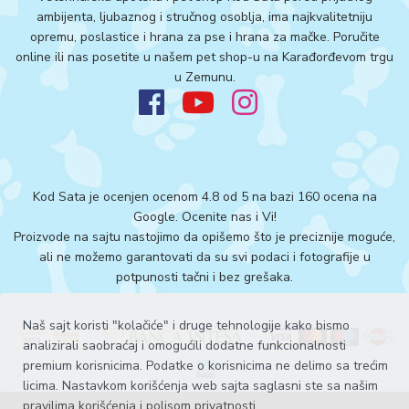
ambijenta, ljubaznog i stručnog osoblja, ima najkvalitetniju
opremu, poslastice i hrana za pse i hrana za mačke. Poručite
online ili nas posetite u našem pet shop-u na Karađorđevom trgu
u Zemunu.
Kod Sata je ocenjen ocenom 4.8 od 5 na bazi 160 ocena na
Google.
Ocenite nas i Vi!
Proizvode na sajtu nastojimo da opišemo što je preciznije moguće,
ali ne možemo garantovati da su svi podaci i fotografije u
potpunosti tačni i bez grešaka.
Naš sajt koristi "kolačiće" i druge tehnologije kako bismo
analizirali saobraćaj i omogućili dodatne funkcionalnosti
premium korisnicima. Podatke o korisnicima ne delimo sa trećim
licima. Nastavkom korišćenja web sajta saglasni ste sa našim
pravilima korišćenja i polisom privatnosti
.