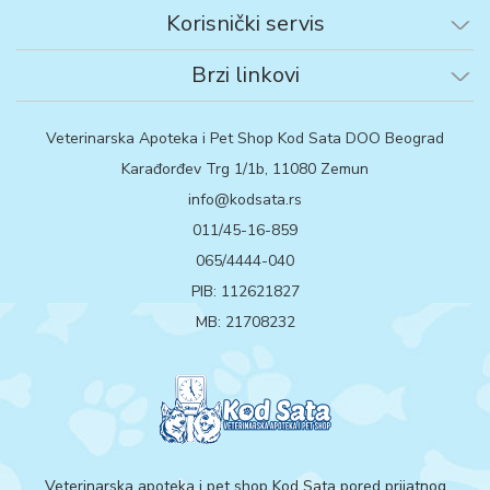
Korisnički servis
Brzi linkovi
Veterinarska Apoteka i Pet Shop Kod Sata DOO Beograd
Karađorđev Trg 1/1b, 11080 Zemun
info@kodsata.rs
011/45-16-859
065/4444-040
PIB: 112621827
MB: 21708232
Veterinarska apoteka i pet shop Kod Sata pored prijatnog