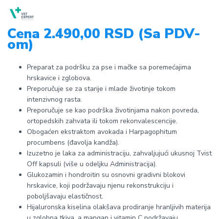
Cena 2.490,00 RSD (Sa PDV-
om)
Preparat za podršku za pse i mačke sa poremećajima
hrskavice i zglobova.
Preporučuje se za starije i mlade životinje tokom
intenzivnog rasta.
Preporučuje se kao podrška životinjama nakon povreda,
ortopedskih zahvata ili tokom rekonvalescencije.
Obogaćen ekstraktom avokada i Harpagophitum
procumbens (đavolja kandža).
Izuzetno je laka za administraciju, zahvaljujući ukusnoj Tvist
Off kapsuli (više u odeljku Administracija).
Glukozamin i hondroitin su osnovni gradivni blokovi
hrskavice, koji podržavaju njenu rekonstrukciju i
poboljšavaju elastičnost.
Hijaluronska kiselina olakšava prodiranje hranljivih materija
u zglobna tkiva, a mangan i vitamin C podržavaju