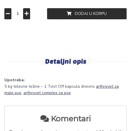
DODAJ U KORPU
Detaljni opis
Upotreba:
5 kg telesne težine – 1 Tvist Off kapsula dnevno
arthrovet za
male pse
,
arthrovet complex za pse
Komentari