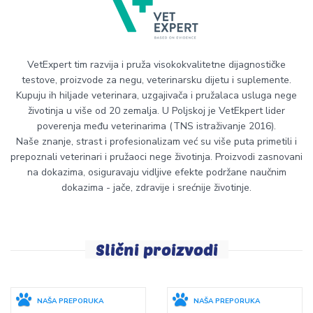
VetExpert tim razvija i pruža visokokvalitetne dijagnostičke
testove, proizvode za negu, veterinarsku dijetu i suplemente.
Kupuju ih hiljade veterinara, uzgajivača i pružalaca usluga nege
životinja u više od 20 zemalja. U Poljskoj je VetEkpert lider
poverenja među veterinarima (TNS istraživanje 2016).
Naše znanje, strast i profesionalizam već su više puta primetili i
prepoznali veterinari i pružaoci nege životinja. Proizvodi zasnovani
na dokazima, osiguravaju vidljive efekte podržane naučnim
dokazima - jače, zdravije i srećnije životinje.
Slični proizvodi
NAŠA PREPORUKA
NAŠA PREPORUKA