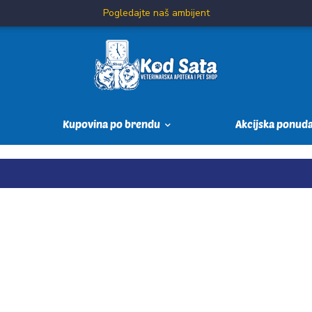
Pogledajte naš ambijent
Kupovina po brendu
Akcijska ponud