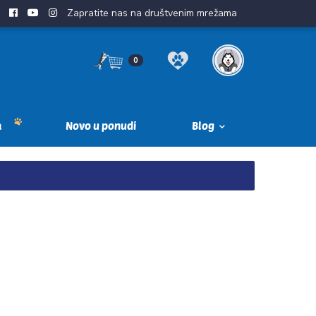
Zapratite nas na društvenim mrežama
0
a
Novo u ponudi
Blog