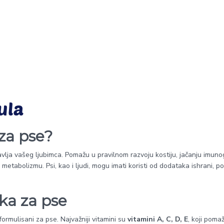
ula
 za pse?
avlja vašeg ljubimca. Pomažu u pravilnom razvoju kostiju, jačanju imuno
 metabolizmu. Psi, kao i ljudi, mogu imati koristi od dodataka ishrani, 
ka za pse
 formulisani za pse. Najvažniji vitamini su
vitamini A, C, D, E
, koji poma