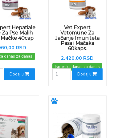
pert Hepatiale
Vet Expert
 Za Pse Malih
Vetomune Za
i Mačke 40cap
Jačanje Imuniteta
Pasa i Mačaka
960,00 RSD
60kaps.
ka danas za danas
2.420,00 RSD
Isporuka danas za danas
Dodaj u
Dodaj u