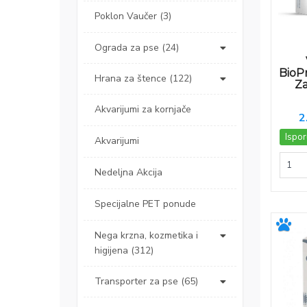
Poklon Vaučer (3)
Ograda za pse (24)
BioP
Hrana za štence (122)
Za
Akvarijumi za kornjače
2
Ispor
Akvarijumi
Nedeljna Akcija
Specijalne PET ponude
Nega krzna, kozmetika i
higijena (312)
Transporter za pse (65)