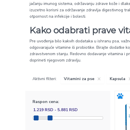
jačanju imunog sistema, održavanju zdrave kože i dlake,
izuzetno korisni za održavanje zdravlja digestivnog tra
otpornost na infekcije i bolesti.
Kako odabrati prave vi
Pre uvođenja bilo kakvih dodataka u ishranu psa, važno
odgovarajuće vitamine ili probiotike. Birajte dodatke koj
zdravstvenom stanju. Redovno dodavanje vitamina i pro
doprineti njegovom zdravlju.
×
Aktivni filteri:
Vitamini za pse
Kapsula
Raspon cena: