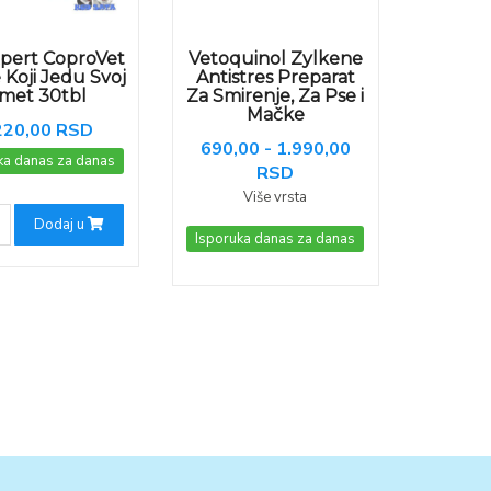
xpert CoproVet
Vetoquinol Zylkene
 Koji Jedu Svoj
Antistres Preparat
zmet 30tbl
Za Smirenje, Za Pse i
Mačke
220,00 RSD
690,00 - 1.990,00
ka danas za danas
RSD
Više vrsta
Dodaj u
Isporuka danas za danas