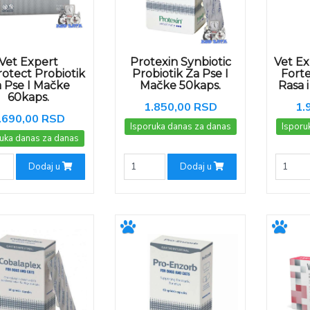
Vet Expert
Protexin Synbiotic
Vet Ex
rotect Probiotik
Probiotik Za Pse I
Forte
 Pse I Mačke
Mačke 50kaps.
Rasa 
60kaps.
1.850,00 RSD
1.
.690,00 RSD
Isporuka danas za danas
Isporu
uka danas za danas
Dodaj u
Dodaj u