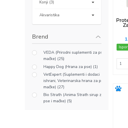
Konji (3)
Akvaristika
Prote
Za
Brend
1
Ispor
VEDA (Prirodni suplementi za pse i
mačke) (25)
Happy Dog (Hrana za pse) (1)
VetExpert (Suplementi i dodaci
ishrani, Veterinarska hrana za pse i
mačke) (27)
Bio Strath (Anima Strath sirup za
pse i mačke) (5)
TVM Laboratorie (Suplementi za
pse i mačke) (1)
Vestratek (CBD ulje za pse i mačke)