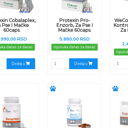
xin Cobalaplex,
Protexin Pro-
WeCo
 Pse I Mačke
Enzorb, Za Pse I
Kontro
60caps.
Mačke 60caps.
Za 
.990,00 RSD
5.880,00 RSD
2.
uka danas za danas
Isporuka danas za danas
Isporu
Dodaj u
Dodaj u