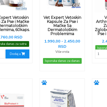
Expert Vetoskin
Vet Expert Vetoskin
V
a Za Pse i Mačke
Kapsule Za Pse i
Arth
Dermatološkim
Mačke Sa
Z
lemima, 60kaps.
Dermatološkim
Zglob
Problemima
Pse 
.760,00 RSD
1.990,00 - 2.450,00
2.
ruka danas za sutra
RSD
Isporu
Više vrsta
Dodaj u
Isporuka danas za danas