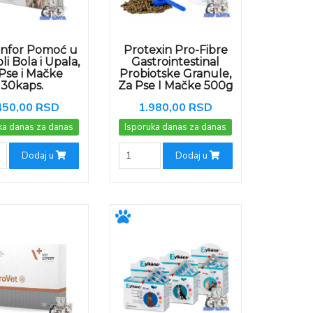
nfor Pomoć u
Protexin Pro-Fibre
li Bola i Upala,
Gastrointestinal
Pse i Mačke
Probiotske Granule,
30kaps.
Za Pse I Mačke 500g
450,00 RSD
1.980,00 RSD
ka danas za danas
Isporuka danas za danas
Dodaj u
Dodaj u