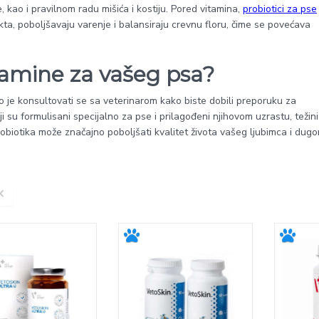
 kao i pravilnom radu mišića i kostiju. Pored vitamina,
probiotici za pse
kta, poboljšavaju varenje i balansiraju crevnu floru, čime se povećava
tamine za vašeg psa?
 je konsultovati se sa veterinarom kako biste dobili preporuku za
i su formulisani specijalno za pse i prilagođeni njihovom uzrastu, težini 
biotika može značajno poboljšati kvalitet života vašeg ljubimca i dug
×