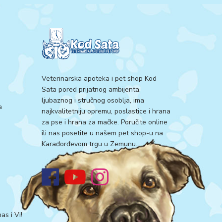
Veterinarska apoteka i pet shop Kod
Sata pored prijatnog ambijenta,
ljubaznog i stručnog osoblja, ima
a
najkvalitetniju opremu, poslastice i hrana
za pse i hrana za mačke. Poručite online
ili nas posetite u našem pet shop-u na
Karađorđevom trgu u Zemunu.
as i Vi!