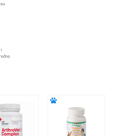
su
i
oročno