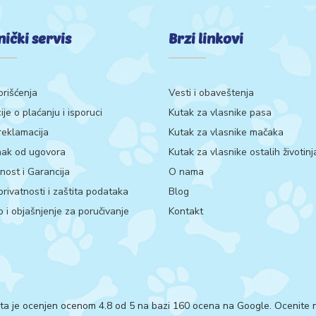
nički servis
Brzi linkovi
orišćenja
Vesti i obaveštenja
ije o plaćanju i isporuci
Kutak za vlasnike pasa
 reklamacija
Kutak za vlasnike mačaka
ak od ugovora
Kutak za vlasnike ostalih životinj
ost i Garancija
O nama
 privatnosti i zaštita podataka
Blog
 i objašnjenje za poručivanje
Kontakt
ta je ocenjen ocenom 4.8 od 5 na bazi 160 ocena na Google.
Ocenite n