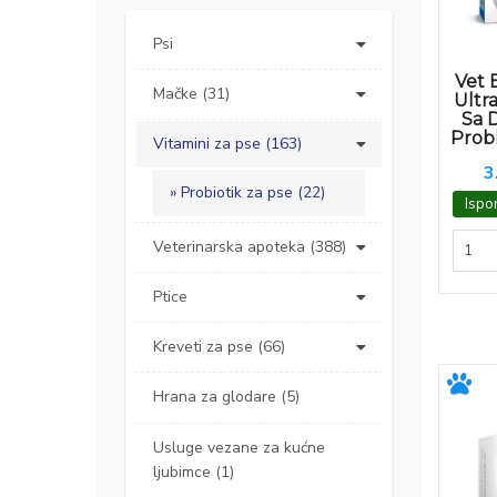
Psi
Vet 
Mačke (31)
Ultr
Sa 
Prob
Vitamini za pse (163)
3
Probiotik za pse (22)
Ispo
Veterinarska apoteka (388)
Ptice
Kreveti za pse (66)
Hrana za glodare (5)
Usluge vezane za kućne
ljubimce (1)