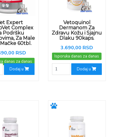
et Expert
Vetoquinol
roVet Complex
Dermanom Za
a Podršku
Zdravu Kožu i Sjajnu
ovima, Za Male
Dlaku 90kaps.
i Mačke 60tbl.
3.690,00 RSD
490,00 RSD
Isporuka danas za danas
ka danas za danas
Dodaj u
Dodaj u