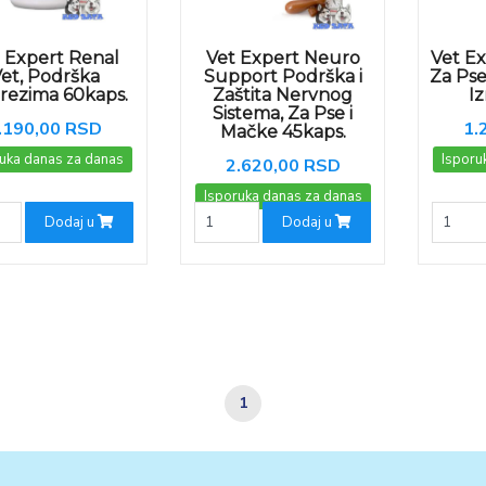
 Expert Renal
Vet Expert Neuro
Vet E
et, Podrška
Support Podrška i
Za Pse
rezima 60kaps.
Zaštita Nervnog
I
Sistema, Za Pse i
.190,00 RSD
1.
Mačke 45kaps.
uka danas za danas
Isporu
2.620,00 RSD
Isporuka danas za danas
Dodaj u
Dodaj u
1